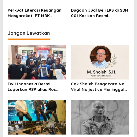
Kepastian Kebijakan Dorong
Berstatus Tersangka,
Sentimen Pasar
Pelapor Desak Polda Jambi
Perkuat Literasi Keuangan
Dugaan Jual Beli LKS di SDN
Segera Lakukan Penahanan
Masyarakat, PT MBK
001 Kasikan Resmi
Ventura Salurkan Bantuan
Dilaporkan ke Polres
Karpet Masjid di Pakuhaji
Kampar, Pemred – Pimum
Metroterkini.id Desak Usut
Jangan Lewatkan
Kasus Ini
FWJ Indonesia Resmi
Cak Sholeh Pengacara No
Laporkan RSP alias Ros
Viral No justice Meninggal
dengan Pasal UU ITE
Dunia