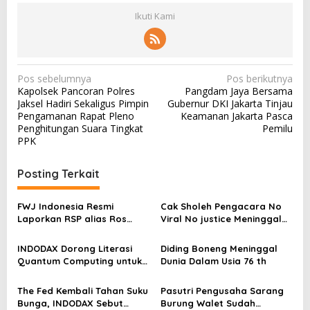
Ikuti Kami
N
Pos sebelumnya
Pos berikutnya
Kapolsek Pancoran Polres
Pangdam Jaya Bersama
a
Jaksel Hadiri Sekaligus Pimpin
Gubernur DKI Jakarta Tinjau
v
Pengamanan Rapat Pleno
Keamanan Jakarta Pasca
Penghitungan Suara Tingkat
Pemilu
i
PPK
g
a
Posting Terkait
s
FWJ Indonesia Resmi
Cak Sholeh Pengacara No
i
Laporkan RSP alias Ros
Viral No justice Meninggal
p
dengan Pasal UU ITE
Dunia
o
INDODAX Dorong Literasi
Diding Boneng Meninggal
Quantum Computing untuk
Dunia Dalam Usia 76 th
s
Perkuat Kesiapan Ekosistem
Blockchain
The Fed Kembali Tahan Suku
Pasutri Pengusaha Sarang
Bunga, INDODAX Sebut
Burung Walet Sudah