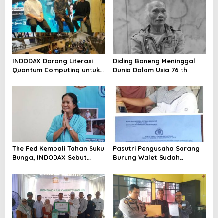
INDODAX Dorong Literasi
Diding Boneng Meninggal
Quantum Computing untuk
Dunia Dalam Usia 76 th
Perkuat Kesiapan Ekosistem
Blockchain
The Fed Kembali Tahan Suku
Pasutri Pengusaha Sarang
Bunga, INDODAX Sebut
Burung Walet Sudah
Kepastian Kebijakan Dorong
Berstatus Tersangka,
Sentimen Pasar
Pelapor Desak Polda Jambi
Segera Lakukan Penahanan