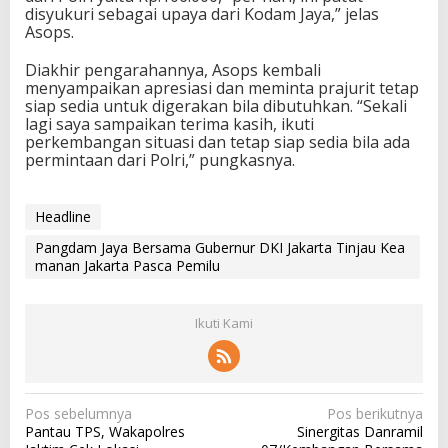
disyukuri sebagai upaya dari Kodam Jaya,” jelas
Asops.
Diakhir pengarahannya, Asops kembali
menyampaikan apresiasi dan meminta prajurit tetap
siap sedia untuk digerakan bila dibutuhkan. “Sekali
lagi saya sampaikan terima kasih, ikuti
perkembangan situasi dan tetap siap sedia bila ada
permintaan dari Polri,” pungkasnya.
Headline
Pangdam Jaya Bersama Gubernur DKI Jakarta Tinjau Kea
manan Jakarta Pasca Pemilu
Ikuti Kami
N
Pos sebelumnya
Pos berikutnya
Pantau TPS, Wakapolres
Sinergitas Danramil
a