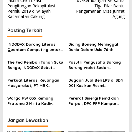
Jaktim Cek Lokasi
07/Kembangan Bersama
v
Pengitungan Rekapitulasi
Tiga Pilar Bantu
Pemilu 2019 di wilayah
Pengamanan Misa Jum’at
i
Kacamatan Cakung
Agung
g
a
Posting Terkait
s
INDODAX Dorong Literasi
Diding Boneng Meninggal
i
Quantum Computing untuk
Dunia Dalam Usia 76 th
p
Perkuat Kesiapan Ekosistem
Blockchain
o
The Fed Kembali Tahan Suku
Pasutri Pengusaha Sarang
Bunga, INDODAX Sebut
Burung Walet Sudah
s
Kepastian Kebijakan Dorong
Berstatus Tersangka,
Sentimen Pasar
Pelapor Desak Polda Jambi
Perkuat Literasi Keuangan
Dugaan Jual Beli LKS di SDN
Segera Lakukan Penahanan
Masyarakat, PT MBK
001 Kasikan Resmi
Ventura Salurkan Bantuan
Dilaporkan ke Polres
Karpet Masjid di Pakuhaji
Kampar, Pemred – Pimum
Warga RW 035 Kemang
Pererat Sinergi Pemd dan
Metroterkini.id Desak Usut
Pratama 2 Minta Kadiv
Parpol, DPC PPP Kampar
Kasus Ini
Propam Evaluasi Penyidik
Audiensi Bersam Bupati dan
dan Personel Paminal Polres
Wakil Bupati Kampar
Metro Bekasi Kota
Jangan Lewatkan