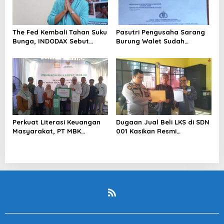
The Fed Kembali Tahan Suku
Pasutri Pengusaha Sarang
Bunga, INDODAX Sebut
Burung Walet Sudah
Kepastian Kebijakan Dorong
Berstatus Tersangka,
Sentimen Pasar
Pelapor Desak Polda Jambi
Segera Lakukan Penahanan
Perkuat Literasi Keuangan
Dugaan Jual Beli LKS di SDN
Masyarakat, PT MBK
001 Kasikan Resmi
Ventura Salurkan Bantuan
Dilaporkan ke Polres
Karpet Masjid di Pakuhaji
Kampar, Pemred – Pimum
Metroterkini.id Desak Usut
Kasus Ini