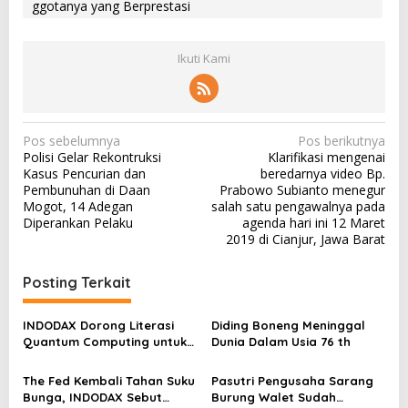
ggotanya yang Berprestasi
Ikuti Kami
N
Pos sebelumnya
Pos berikutnya
Polisi Gelar Rekontruksi
Klarifikasi mengenai
a
Kasus Pencurian dan
beredarnya video Bp.
v
Pembunuhan di Daan
Prabowo Subianto menegur
Mogot, 14 Adegan
salah satu pengawalnya pada
i
Diperankan Pelaku
agenda hari ini 12 Maret
g
2019 di Cianjur, Jawa Barat
a
Posting Terkait
s
i
INDODAX Dorong Literasi
Diding Boneng Meninggal
p
Quantum Computing untuk
Dunia Dalam Usia 76 th
Perkuat Kesiapan Ekosistem
o
Blockchain
The Fed Kembali Tahan Suku
Pasutri Pengusaha Sarang
s
Bunga, INDODAX Sebut
Burung Walet Sudah