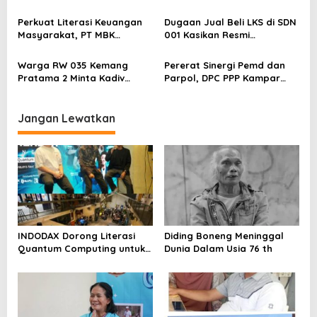
Kepastian Kebijakan Dorong
Berstatus Tersangka,
Sentimen Pasar
Pelapor Desak Polda Jambi
Perkuat Literasi Keuangan
Dugaan Jual Beli LKS di SDN
Segera Lakukan Penahanan
Masyarakat, PT MBK
001 Kasikan Resmi
Ventura Salurkan Bantuan
Dilaporkan ke Polres
Karpet Masjid di Pakuhaji
Kampar, Pemred – Pimum
Warga RW 035 Kemang
Pererat Sinergi Pemd dan
Metroterkini.id Desak Usut
Pratama 2 Minta Kadiv
Parpol, DPC PPP Kampar
Kasus Ini
Propam Evaluasi Penyidik
Audiensi Bersam Bupati dan
dan Personel Paminal Polres
Wakil Bupati Kampar
Metro Bekasi Kota
Jangan Lewatkan
INDODAX Dorong Literasi
Diding Boneng Meninggal
Quantum Computing untuk
Dunia Dalam Usia 76 th
Perkuat Kesiapan Ekosistem
Blockchain