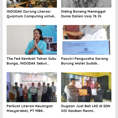
INDODAX Dorong Literasi
Diding Boneng Meninggal
Quantum Computing untuk
Dunia Dalam Usia 76 th
Perkuat Kesiapan Ekosistem
Blockchain
The Fed Kembali Tahan Suku
Pasutri Pengusaha Sarang
Bunga, INDODAX Sebut
Burung Walet Sudah
Kepastian Kebijakan Dorong
Berstatus Tersangka,
Sentimen Pasar
Pelapor Desak Polda Jambi
Segera Lakukan Penahanan
Perkuat Literasi Keuangan
Dugaan Jual Beli LKS di SDN
Masyarakat, PT MBK
001 Kasikan Resmi
Ventura Salurkan Bantuan
Dilaporkan ke Polres