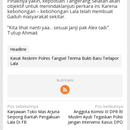
Pihaknya yakin, kepolisian Tangerang Selatan akan
objektif untuk menindaklanjuti perkara ini. Karena
kebohongan – kebohongan Lala telah membuat
Gaduh masyarakat sekitar.
“Kita lihat nanti yaa… sesuai janji pak Alex tadi.”
Tutup Ahmad.
Headline
Kasat Reskrim Polres Tangsel Terima Bukti Baru Terlapor
Lala
Ikuti Kami
N
Pos sebelumnya
Pos berikutnya
Karyawan Toko Mas Arjuna
Anggota Komisi III DPR RI
a
Serpong Bantah Pengakuan
Muslim Ayub Tegaskan Polisi
v
Lala Di FB
Jangan Intervensi Kasus DPO