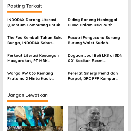
i
Posting Terkait
g
a
INDODAX Dorong Literasi
Diding Boneng Meninggal
s
Quantum Computing untuk
Dunia Dalam Usia 76 th
Perkuat Kesiapan Ekosistem
i
Blockchain
The Fed Kembali Tahan Suku
Pasutri Pengusaha Sarang
p
Bunga, INDODAX Sebut
Burung Walet Sudah
o
Kepastian Kebijakan Dorong
Berstatus Tersangka,
Sentimen Pasar
Pelapor Desak Polda Jambi
s
Perkuat Literasi Keuangan
Dugaan Jual Beli LKS di SDN
Segera Lakukan Penahanan
Masyarakat, PT MBK
001 Kasikan Resmi
Ventura Salurkan Bantuan
Dilaporkan ke Polres
Karpet Masjid di Pakuhaji
Kampar, Pemred – Pimum
Warga RW 035 Kemang
Pererat Sinergi Pemd dan
Metroterkini.id Desak Usut
Pratama 2 Minta Kadiv
Parpol, DPC PPP Kampar
Kasus Ini
Propam Evaluasi Penyidik
Audiensi Bersam Bupati dan
dan Personel Paminal Polres
Wakil Bupati Kampar
Metro Bekasi Kota
Jangan Lewatkan