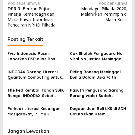
N
Pos sebelumnya
Pos berikutnya
DPR RI Berikan Pujian
Mendagri: Pilkada 2020,
a
Kinerja Kemendagri dan
Melahirkan Pemimpin di
v
Minta Kawal Koordinasi
Masa Krisis
Pencairan NPHD Pilkada
i
g
Posting Terkait
a
s
FWJ Indonesia Resmi
Cak Sholeh Pengacara No
Laporkan RSP alias Ros
Viral No justice Meninggal
i
dengan Pasal UU ITE
Dunia
p
INDODAX Dorong Literasi
Diding Boneng Meninggal
o
Quantum Computing untuk
Dunia Dalam Usia 76 th
Perkuat Kesiapan Ekosistem
s
Blockchain
The Fed Kembali Tahan Suku
Pasutri Pengusaha Sarang
Bunga, INDODAX Sebut
Burung Walet Sudah
Kepastian Kebijakan Dorong
Berstatus Tersangka,
Sentimen Pasar
Pelapor Desak Polda Jambi
Perkuat Literasi Keuangan
Dugaan Jual Beli LKS di SDN
Segera Lakukan Penahanan
Masyarakat, PT MBK
001 Kasikan Resmi
Ventura Salurkan Bantuan
Dilaporkan ke Polres
Karpet Masjid di Pakuhaji
Kampar, Pemred – Pimum
Metroterkini.id Desak Usut
Jangan Lewatkan