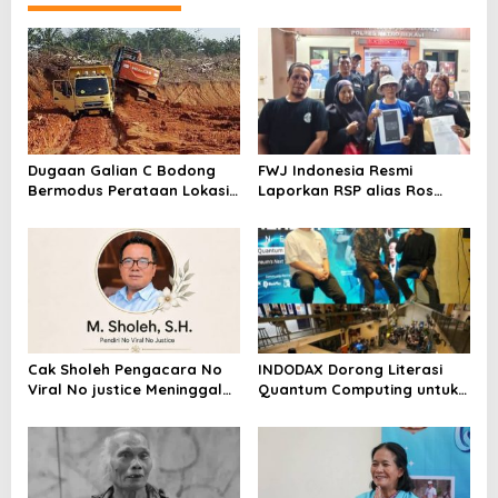
Kasus Ini
Dugaan Galian C Bodong
FWJ Indonesia Resmi
Bermodus Perataan Lokasi
Laporkan RSP alias Ros
Mencuat, Krimsus Polda
dengan Pasal UU ITE
Riau Akan Tinjauan Lokasi
Cak Sholeh Pengacara No
INDODAX Dorong Literasi
Viral No justice Meninggal
Quantum Computing untuk
Dunia
Perkuat Kesiapan Ekosistem
Blockchain