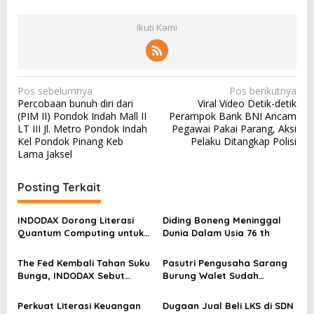
Ikuti Kami
N
Pos sebelumnya
Pos berikutnya
Percobaan bunuh diri dari
Viral Video Detik-detik
a
(PIM II) Pondok Indah Mall II
Perampok Bank BNI Ancam
v
LT III Jl. Metro Pondok Indah
Pegawai Pakai Parang, Aksi
Kel Pondok Pinang Keb
Pelaku Ditangkap Polisi
i
Lama Jaksel
g
a
Posting Terkait
s
INDODAX Dorong Literasi
Diding Boneng Meninggal
i
Quantum Computing untuk
Dunia Dalam Usia 76 th
p
Perkuat Kesiapan Ekosistem
Blockchain
o
The Fed Kembali Tahan Suku
Pasutri Pengusaha Sarang
Bunga, INDODAX Sebut
Burung Walet Sudah
s
Kepastian Kebijakan Dorong
Berstatus Tersangka,
Sentimen Pasar
Pelapor Desak Polda Jambi
Perkuat Literasi Keuangan
Dugaan Jual Beli LKS di SDN
Segera Lakukan Penahanan