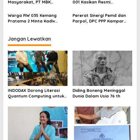
Masyarakat, PT MBK
001 Kasikan Resmi
Ventura Salurkan Bantuan
Dilaporkan ke Polres
Karpet Masjid di Pakuhaji
Kampar, Pemred – Pimum
Warga RW 035 Kemang
Pererat Sinergi Pemd dan
Metroterkini.id Desak Usut
Pratama 2 Minta Kadiv
Parpol, DPC PPP Kampar
Kasus Ini
Propam Evaluasi Penyidik
Audiensi Bersam Bupati dan
dan Personel Paminal Polres
Wakil Bupati Kampar
Metro Bekasi Kota
Jangan Lewatkan
INDODAX Dorong Literasi
Diding Boneng Meninggal
Quantum Computing untuk
Dunia Dalam Usia 76 th
Perkuat Kesiapan Ekosistem
Blockchain