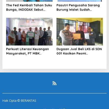
The Fed Kembali Tahan Suku
Pasutri Pengusaha Sarang
Bunga, INDODAX Sebut
Burung Walet Sudah
Kepastian Kebijakan Dorong
Berstatus Tersangka,
Sentimen Pasar
Pelapor Desak Polda Jambi
Segera Lakukan Penahanan
Perkuat Literasi Keuangan
Dugaan Jual Beli LKS di SDN
Masyarakat, PT MBK
001 Kasikan Resmi
Ventura Salurkan Bantuan
Dilaporkan ke Polres
Karpet Masjid di Pakuhaji
Kampar, Pemred – Pimum
Metroterkini.id Desak Usut
Kasus Ini
Hak Cipta © BERANTAS