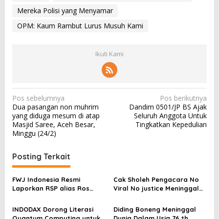
Mereka Polisi yang Menyamar
OPM: Kaum Rambut Lurus Musuh Kami
Ikuti Kami
N
Pos sebelumnya
Pos berikutnya
Dua pasangan non muhrim
Dandim 0501/JP BS Ajak
a
yang diduga mesum di atap
Seluruh Anggota Untuk
v
Masjid Saree, Aceh Besar,
Tingkatkan Kepedulian
Minggu (24/2)
i
g
Posting Terkait
a
s
FWJ Indonesia Resmi
Cak Sholeh Pengacara No
Laporkan RSP alias Ros
Viral No justice Meninggal
i
dengan Pasal UU ITE
Dunia
p
INDODAX Dorong Literasi
Diding Boneng Meninggal
Quantum Computing untuk
Dunia Dalam Usia 76 th