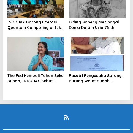
INDODAX Dorong Literasi
Diding Boneng Meninggal
Quantum Computing untuk
Dunia Dalam Usia 76 th
Perkuat Kesiapan Ekosistem
Blockchain
The Fed Kembali Tahan Suku
Pasutri Pengusaha Sarang
Bunga, INDODAX Sebut
Burung Walet Sudah
Kepastian Kebijakan Dorong
Berstatus Tersangka,
Sentimen Pasar
Pelapor Desak Polda Jambi
Segera Lakukan Penahanan