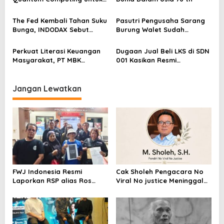
o
Perkuat Kesiapan Ekosistem
s
Blockchain
The Fed Kembali Tahan Suku
Pasutri Pengusaha Sarang
Bunga, INDODAX Sebut
Burung Walet Sudah
Kepastian Kebijakan Dorong
Berstatus Tersangka,
Sentimen Pasar
Pelapor Desak Polda Jambi
Perkuat Literasi Keuangan
Dugaan Jual Beli LKS di SDN
Segera Lakukan Penahanan
Masyarakat, PT MBK
001 Kasikan Resmi
Ventura Salurkan Bantuan
Dilaporkan ke Polres
Karpet Masjid di Pakuhaji
Kampar, Pemred – Pimum
Metroterkini.id Desak Usut
Jangan Lewatkan
Kasus Ini
FWJ Indonesia Resmi
Cak Sholeh Pengacara No
Laporkan RSP alias Ros
Viral No justice Meninggal
dengan Pasal UU ITE
Dunia