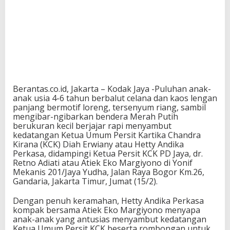
Berantas.co.id, Jakarta – Kodak Jaya -Puluhan anak-
anak usia 4-6 tahun berbalut celana dan kaos lengan
panjang bermotif loreng, tersenyum riang, sambil
mengibar-ngibarkan bendera Merah Putih
berukuran kecil berjajar rapi menyambut
kedatangan Ketua Umum Persit Kartika Chandra
Kirana (KCK) Diah Erwiany atau Hetty Andika
Perkasa, didampingi Ketua Persit KCK PD Jaya, dr.
Retno Adiati atau Atiek Eko Margiyono di Yonif
Mekanis 201/Jaya Yudha, Jalan Raya Bogor Km.26,
Gandaria, Jakarta Timur, Jumat (15/2).
Dengan penuh keramahan, Hetty Andika Perkasa
kompak bersama Atiek Eko Margiyono menyapa
anak-anak yang antusias menyambut kedatangan
Ketua Umum Persit KCK beserta rombongan untuk