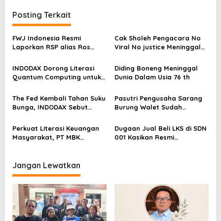
g
a
Posting Terkait
s
FWJ Indonesia Resmi
Cak Sholeh Pengacara No
i
Laporkan RSP alias Ros
Viral No justice Meninggal
p
dengan Pasal UU ITE
Dunia
o
INDODAX Dorong Literasi
Diding Boneng Meninggal
Quantum Computing untuk
Dunia Dalam Usia 76 th
s
Perkuat Kesiapan Ekosistem
Blockchain
The Fed Kembali Tahan Suku
Pasutri Pengusaha Sarang
Bunga, INDODAX Sebut
Burung Walet Sudah
Kepastian Kebijakan Dorong
Berstatus Tersangka,
Sentimen Pasar
Pelapor Desak Polda Jambi
Perkuat Literasi Keuangan
Dugaan Jual Beli LKS di SDN
Segera Lakukan Penahanan
Masyarakat, PT MBK
001 Kasikan Resmi
Ventura Salurkan Bantuan
Dilaporkan ke Polres
Karpet Masjid di Pakuhaji
Kampar, Pemred – Pimum
Metroterkini.id Desak Usut
Jangan Lewatkan
Kasus Ini