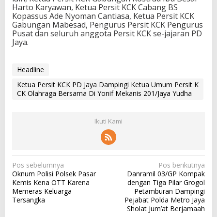
Harto Karyawan, Ketua Persit KCK Cabang BS
Kopassus Ade Nyoman Cantiasa, Ketua Persit KCK
Gabungan Mabesad, Pengurus Persit KCK Pengurus
Pusat dan seluruh anggota Persit KCK se-jajaran PD
Jaya.
Headline
Ketua Persit KCK PD Jaya Dampingi Ketua Umum Persit K
CK Olahraga Bersama Di Yonif Mekanis 201/Jaya Yudha
Ikuti Kami
N
Pos sebelumnya
Pos berikutnya
Oknum Polisi Polsek Pasar
Danramil 03/GP Kompak
a
Kemis Kena OTT Karena
dengan Tiga Pilar Grogol
v
Memeras Keluarga
Petamburan Dampingi
Tersangka
Pejabat Polda Metro Jaya
i
Sholat Jum’at Berjamaah