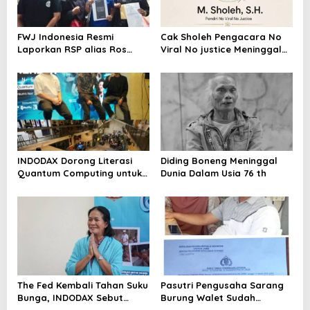
FWJ Indonesia Resmi
Cak Sholeh Pengacara No
Laporkan RSP alias Ros
Viral No justice Meninggal
dengan Pasal UU ITE
Dunia
INDODAX Dorong Literasi
Diding Boneng Meninggal
Quantum Computing untuk
Dunia Dalam Usia 76 th
Perkuat Kesiapan Ekosistem
Blockchain
The Fed Kembali Tahan Suku
Pasutri Pengusaha Sarang
Bunga, INDODAX Sebut
Burung Walet Sudah
Kepastian Kebijakan Dorong
Berstatus Tersangka,