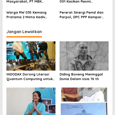
Masyarakat, PT MBK
001 Kasikan Resmi
Ventura Salurkan Bantuan
Dilaporkan ke Polres
Karpet Masjid di Pakuhaji
Kampar, Pemred – Pimum
Warga RW 035 Kemang
Pererat Sinergi Pemd dan
Metroterkini.id Desak Usut
Pratama 2 Minta Kadiv
Parpol, DPC PPP Kampar
Kasus Ini
Propam Evaluasi Penyidik
Audiensi Bersam Bupati dan
dan Personel Paminal Polres
Wakil Bupati Kampar
Metro Bekasi Kota
Jangan Lewatkan
INDODAX Dorong Literasi
Diding Boneng Meninggal
Quantum Computing untuk
Dunia Dalam Usia 76 th
Perkuat Kesiapan Ekosistem
Blockchain