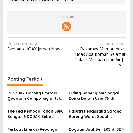
Ikuti Kami
N
Pos sebelumnya
Pos berikutnya
Skenario HOAX Jaman Now
Basarnas Mempredeksi
a
Tidak Ada Korban Selamat
v
Dalam Musibah Lion Air JT
610
i
g
Posting Terkait
a
s
INDODAX Dorong Literasi
Diding Boneng Meninggal
Quantum Computing untuk
Dunia Dalam Usia 76 th
i
Perkuat Kesiapan Ekosistem
p
Blockchain
The Fed Kembali Tahan Suku
Pasutri Pengusaha Sarang
o
Bunga, INDODAX Sebut
Burung Walet Sudah
Kepastian Kebijakan Dorong
Berstatus Tersangka,
s
Sentimen Pasar
Pelapor Desak Polda Jambi
Perkuat Literasi Keuangan
Dugaan Jual Beli LKS di SDN
Segera Lakukan Penahanan