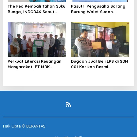
The Fed Kembali Tahan Suku
Pasutri Pengusaha Sarang
Bunga, INDODAX Sebut
Burung Walet Sudah
Kepastian Kebijakan Dorong
Berstatus Tersangka,
Sentimen Pasar
Pelapor Desak Polda Jambi
Segera Lakukan Penahanan
Perkuat Literasi Keuangan
Dugaan Jual Beli LKS di SDN
Masyarakat, PT MBK
001 Kasikan Resmi
Ventura Salurkan Bantuan
Dilaporkan ke Polres
Karpet Masjid di Pakuhaji
Kampar, Pemred – Pimum
Metroterkini.id Desak Usut
Kasus Ini
Hak Cipta © BERANTAS