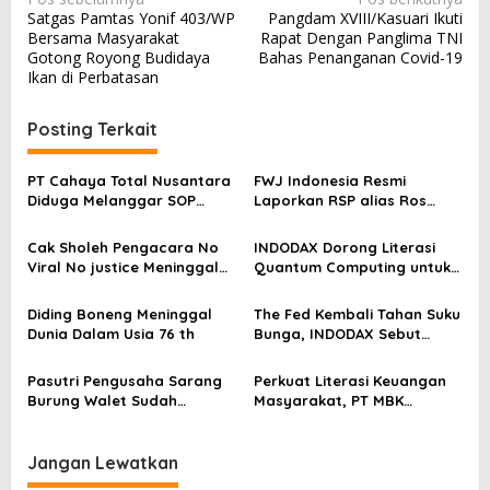
Satgas Pamtas Yonif 403/WP
Pangdam XVIII/Kasuari Ikuti
a
Bersama Masyarakat
Rapat Dengan Panglima TNI
v
Gotong Royong Budidaya
Bahas Penanganan Covid-19
Ikan di Perbatasan
i
g
Posting Terkait
a
s
PT Cahaya Total Nusantara
FWJ Indonesia Resmi
Diduga Melanggar SOP
Laporkan RSP alias Ros
i
Penanganan Kecelakaan
dengan Pasal UU ITE
p
Kerja Hingga meninggal
Cak Sholeh Pengacara No
INDODAX Dorong Literasi
Dunia, Kluarga Korban
o
Viral No justice Meninggal
Quantum Computing untuk
Merasa Di abaikan
Dunia
Perkuat Kesiapan Ekosistem
s
Blockchain
Diding Boneng Meninggal
The Fed Kembali Tahan Suku
Dunia Dalam Usia 76 th
Bunga, INDODAX Sebut
Kepastian Kebijakan Dorong
Sentimen Pasar
Pasutri Pengusaha Sarang
Perkuat Literasi Keuangan
Burung Walet Sudah
Masyarakat, PT MBK
Berstatus Tersangka,
Ventura Salurkan Bantuan
Pelapor Desak Polda Jambi
Karpet Masjid di Pakuhaji
Segera Lakukan Penahanan
Jangan Lewatkan