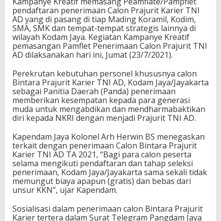
Kampanye Kreatif memasang Peamflate/Pampflet
pendaftaran penerimaan Calon Prajurit Karier TNI
AD yang di pasang di tiap Mading Koramil, Kodim,
SMA, SMK dan tempat-tempat strategis lainnya di
wilayah Kodam Jaya. Kegiatan Kampanye Kreatif
pemasangan Pamflet Penerimaan Calon Prajurit TNI
AD dilaksanakan hari ini, Jumat (23/7/2021).
Perekrutan kebutuhan personel khususnya calon
Bintara Prajurit Karier TNI AD, Kodam Jaya/Jayakarta
sebagai Panitia Daerah (Panda) penerimaan
memberikan kesempatan kepada para generasi
muda untuk mengabdikan dan mendharmabaktikan
diri kepada NKRI dengan menjadi Prajurit TNI AD.
Kapendam Jaya Kolonel Arh Herwin BS menegaskan
terkait dengan penerimaan Calon Bintara Prajurit
Karier TNI AD TA 2021, “Bagi para calon peserta
selama mengikuti pendaftaran dan tahap seleksi
penerimaan, Kodam Jaya/Jayakarta sama sekali tidak
memungut biaya apapun (gratis) dan bebas dari
unsur KKN”, ujar Kapendam.
Sosialisasi dalam penerimaan calon Bintara Prajurit
Karier tertera dalam Surat Telegram Pangdam Jaya