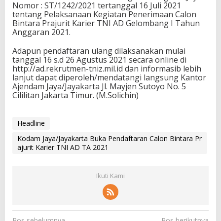
Nomor : ST/1242/2021 tertanggal 16 Juli 2021
tentang Pelaksanaan Kegiatan Penerimaan Calon
Bintara Prajurit Karier TNI AD Gelombang I Tahun
Anggaran 2021.
Adapun pendaftaran ulang dilaksanakan mulai
tanggal 16 s.d 26 Agustus 2021 secara online di
http://ad.rekrutmen-tniz.mil.id dan informasib lebih
lanjut dapat diperoleh/mendatangi langsung Kantor
Ajendam Jaya/Jayakarta Jl. Mayjen Sutoyo No. 5
Cililitan Jakarta Timur. (M.Solichin)
Headline
Kodam Jaya/Jayakarta Buka Pendaftaran Calon Bintara Pr
ajurit Karier TNI AD TA 2021
Ikuti Kami
N
Pos sebelumnya
Pos berikutnya