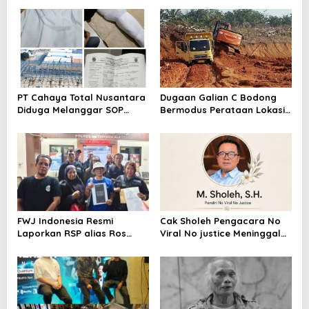
PT Cahaya Total Nusantara
Dugaan Galian C Bodong
Diduga Melanggar SOP
Bermodus Perataan Lokasi
Penanganan Kecelakaan
Mencuat, Krimsus Polda
Kerja Hingga meninggal
Riau Akan Tinjauan Lokasi
Dunia, Kluarga Korban
Merasa Di abaikan
FWJ Indonesia Resmi
Cak Sholeh Pengacara No
Laporkan RSP alias Ros
Viral No justice Meninggal
dengan Pasal UU ITE
Dunia