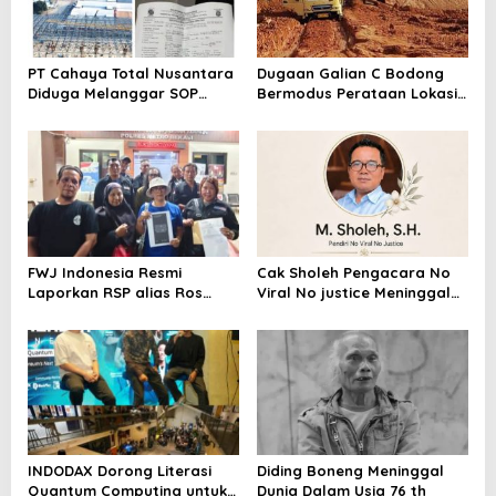
PT Cahaya Total Nusantara
Dugaan Galian C Bodong
Diduga Melanggar SOP
Bermodus Perataan Lokasi
Penanganan Kecelakaan
Mencuat, Krimsus Polda
Kerja Hingga meninggal
Riau Akan Tinjauan Lokasi
Dunia, Kluarga Korban
Merasa Di abaikan
FWJ Indonesia Resmi
Cak Sholeh Pengacara No
Laporkan RSP alias Ros
Viral No justice Meninggal
dengan Pasal UU ITE
Dunia
INDODAX Dorong Literasi
Diding Boneng Meninggal
Quantum Computing untuk
Dunia Dalam Usia 76 th