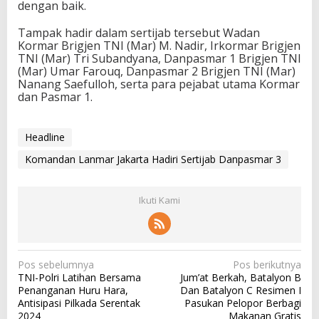
dengan baik.
Tampak hadir dalam sertijab tersebut Wadan
Kormar Brigjen TNI (Mar) M. Nadir, Irkormar Brigjen
TNI (Mar) Tri Subandyana, Danpasmar 1 Brigjen TNI
(Mar) Umar Farouq, Danpasmar 2 Brigjen TNI (Mar)
Nanang Saefulloh, serta para pejabat utama Kormar
dan Pasmar 1.
Headline
Komandan Lanmar Jakarta Hadiri Sertijab Danpasmar 3
Ikuti Kami
N
Pos sebelumnya
Pos berikutnya
TNI-Polri Latihan Bersama
Jum’at Berkah, Batalyon B
a
Penanganan Huru Hara,
Dan Batalyon C Resimen I
v
Antisipasi Pilkada Serentak
Pasukan Pelopor Berbagi
2024
Makanan Gratis