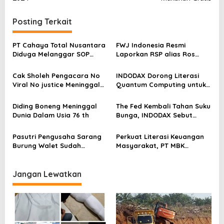
i
g
Posting Terkait
a
s
PT Cahaya Total Nusantara
FWJ Indonesia Resmi
Diduga Melanggar SOP
Laporkan RSP alias Ros
i
Penanganan Kecelakaan
dengan Pasal UU ITE
p
Kerja Hingga meninggal
Cak Sholeh Pengacara No
INDODAX Dorong Literasi
Dunia, Kluarga Korban
o
Viral No justice Meninggal
Quantum Computing untuk
Merasa Di abaikan
Dunia
Perkuat Kesiapan Ekosistem
s
Blockchain
Diding Boneng Meninggal
The Fed Kembali Tahan Suku
Dunia Dalam Usia 76 th
Bunga, INDODAX Sebut
Kepastian Kebijakan Dorong
Sentimen Pasar
Pasutri Pengusaha Sarang
Perkuat Literasi Keuangan
Burung Walet Sudah
Masyarakat, PT MBK
Berstatus Tersangka,
Ventura Salurkan Bantuan
Pelapor Desak Polda Jambi
Karpet Masjid di Pakuhaji
Segera Lakukan Penahanan
Jangan Lewatkan