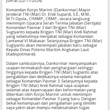
Jum’at (22/11/2024).
Komandan Korps Marinir (Dankormar) Mayor
Jenderal TNI (Mar) Dr. Endi Supardi, S.E., M.M.,
M.Tr.Opsla., CHRMP., CRMP., secara langsung
memimpin Upacara Serah Terima Jabatan (Sertijab)
Komandan Pasmar 3 dari Brigjen TNI (Mar)
Sugiyanto kepada Brigjen TNI (Mar) Andi Rahmat
yang sebelumnya menjabat sebagai Komandan
Lantamal VI Makasar. Selanjutnya Brigjen TNI (Mar)
Sugiyanto akan menempati jabatan baru sebagai
Kepala Dinas Potensi Maritim Angkatan Laut
(Kadispotmaral).
Dalam sambutannya, Dankormar menyampaikan
ucapan terimakasih dan penghargaan setinggi-
tingginya kepada Brigjen TNI (Mar) Sugianto atas
pengabdian dan dedikasinya selama menjabat
sebagai Komandan Pasmar 3. Selanjutnya kepada
Brigjen TNI (Mar) Andi Rahmat saya ucapkan
selamat atas kepercayaan dan kehormatan yang
diberikan oleh Korps Marinir untuk memimpin
sebagai Komandan Pasmar 3 yang baru. Dengan
bekal kemampuan dan pengalaman yang dimiliki
saya yakin akan mampu melaksanakan tugas