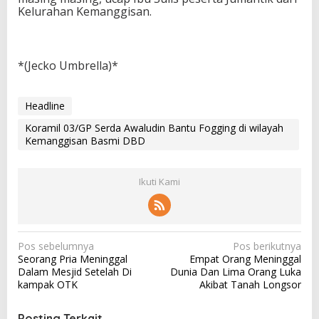
Kelurahan Kemanggisan.
*(Jecko Umbrella)*
Headline
Koramil 03/GP Serda Awaludin Bantu Fogging di wilayah
Kemanggisan Basmi DBD
Ikuti Kami
N
Pos sebelumnya
Pos berikutnya
Seorang Pria Meninggal
Empat Orang Meninggal
a
Dalam Mesjid Setelah Di
Dunia Dan Lima Orang Luka
v
kampak OTK
Akibat Tanah Longsor
i
Posting Terkait