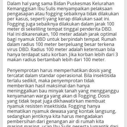
Dalam hal yang sama Bidan Puskesmas Kelurahan
Kemanggisan Ibu Sulis menyampaikan pelaksaan
pengasapan atau fogging sebaiknya tidak dilakukan
per kasus, seperti yang kerap dilakukan saat ini.
Fogging juga sebaiknya dilakukan dalam jarak 100
meter di sekeliling tempat tinggal penderita DBD.
Hal ini dikarenakan, 100 meter adalah jarak optimal
bagi nyamuk DBD untuk berpindah tempat. Rumah
dalam radius 100 meter berpeluang besar terkena
virus DBD. Radius 100 meter adalah ketentuan bila
hanya terdapat satu korban. Jika korban lebih dari 3
makan radius bertambah lebih dari 100 meter.
Penyemprotan harus memperhatikan dosis yang
tercatat dalam standar operasional. Bila insektisida
terlalu sedikit, maka penyemprotan tidak
memberikan hasil maksimal dan hanya
meninggalkan bau minyak tanah yang mengganggu
kenyamanan warga yang akan di Fogging. Dosis
yang tidak tepat juga dikhawatirkan membuat
nyamuk resisten insektisida. Fogging hanya
mematikan nyamuk dewasa yang kontak langsung,
sedangkan jentiknya kita harus mengadakan
pembersihan dari genangan air di rumah kita
masing masing, ucap Ibu Sulis peserta Jumantik dari