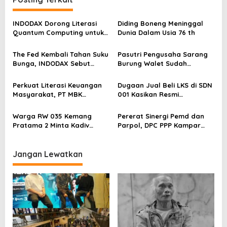
g
a
INDODAX Dorong Literasi
Diding Boneng Meninggal
s
Quantum Computing untuk
Dunia Dalam Usia 76 th
Perkuat Kesiapan Ekosistem
i
Blockchain
The Fed Kembali Tahan Suku
Pasutri Pengusaha Sarang
p
Bunga, INDODAX Sebut
Burung Walet Sudah
o
Kepastian Kebijakan Dorong
Berstatus Tersangka,
Sentimen Pasar
Pelapor Desak Polda Jambi
s
Perkuat Literasi Keuangan
Dugaan Jual Beli LKS di SDN
Segera Lakukan Penahanan
Masyarakat, PT MBK
001 Kasikan Resmi
Ventura Salurkan Bantuan
Dilaporkan ke Polres
Karpet Masjid di Pakuhaji
Kampar, Pemred – Pimum
Warga RW 035 Kemang
Pererat Sinergi Pemd dan
Metroterkini.id Desak Usut
Pratama 2 Minta Kadiv
Parpol, DPC PPP Kampar
Kasus Ini
Propam Evaluasi Penyidik
Audiensi Bersam Bupati dan
dan Personel Paminal Polres
Wakil Bupati Kampar
Metro Bekasi Kota
Jangan Lewatkan