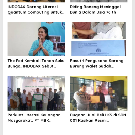
INDODAX Dorong Literasi
Diding Boneng Meninggal
Quantum Computing untuk
Dunia Dalam Usia 76 th
Perkuat Kesiapan Ekosistem
Blockchain
The Fed Kembali Tahan Suku
Pasutri Pengusaha Sarang
Bunga, INDODAX Sebut
Burung Walet Sudah
Kepastian Kebijakan Dorong
Berstatus Tersangka,
Sentimen Pasar
Pelapor Desak Polda Jambi
Segera Lakukan Penahanan
Perkuat Literasi Keuangan
Dugaan Jual Beli LKS di SDN
Masyarakat, PT MBK
001 Kasikan Resmi
Ventura Salurkan Bantuan
Dilaporkan ke Polres
Karpet Masjid di Pakuhaji
Kampar, Pemred – Pimum