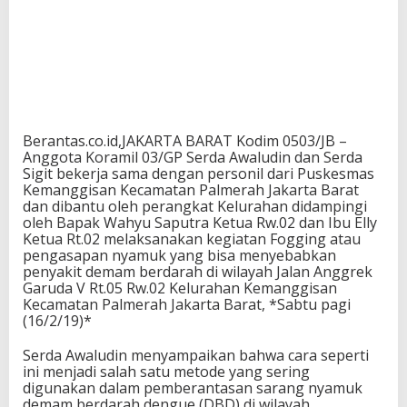
Berantas.co.id,JAKARTA BARAT Kodim 0503/JB –
Anggota Koramil 03/GP Serda Awaludin dan Serda
Sigit bekerja sama dengan personil dari Puskesmas
Kemanggisan Kecamatan Palmerah Jakarta Barat
dan dibantu oleh perangkat Kelurahan didampingi
oleh Bapak Wahyu Saputra Ketua Rw.02 dan Ibu Elly
Ketua Rt.02 melaksanakan kegiatan Fogging atau
pengasapan nyamuk yang bisa menyebabkan
penyakit demam berdarah di wilayah Jalan Anggrek
Garuda V Rt.05 Rw.02 Kelurahan Kemanggisan
Kecamatan Palmerah Jakarta Barat, *Sabtu pagi
(16/2/19)*
Serda Awaludin menyampaikan bahwa cara seperti
ini menjadi salah satu metode yang sering
digunakan dalam pemberantasan sarang nyamuk
demam berdarah dengue (DBD) di wilayah,