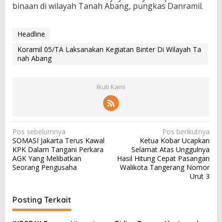
binaan di wilayah Tanah Abang, pungkas Danramil.
Headline
Koramil 05/TA Laksanakan Kegiatan Binter Di Wilayah Ta
nah Abang
Ikuti Kami
N
Pos sebelumnya
Pos berikutnya
SOMASI Jakarta Terus Kawal
Ketua Kobar Ucapkan
a
KPK Dalam Tangani Perkara
Selamat Atas Unggulnya
v
AGK Yang Melibatkan
Hasil Hitung Cepat Pasangan
Seorang Pengusaha
Walikota Tangerang Nomor
i
Urut 3
g
a
Posting Terkait
s