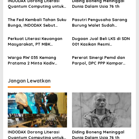
INDODAX Dorong Literasi
Diding Boneng Meninggal
i
Quantum Computing untuk
Dunia Dalam Usia 76 th
p
Perkuat Kesiapan Ekosistem
Blockchain
o
The Fed Kembali Tahan Suku
Pasutri Pengusaha Sarang
Bunga, INDODAX Sebut
Burung Walet Sudah
s
Kepastian Kebijakan Dorong
Berstatus Tersangka,
Sentimen Pasar
Pelapor Desak Polda Jambi
Perkuat Literasi Keuangan
Dugaan Jual Beli LKS di SDN
Segera Lakukan Penahanan
Masyarakat, PT MBK
001 Kasikan Resmi
Ventura Salurkan Bantuan
Dilaporkan ke Polres
Karpet Masjid di Pakuhaji
Kampar, Pemred – Pimum
Warga RW 035 Kemang
Pererat Sinergi Pemd dan
Metroterkini.id Desak Usut
Pratama 2 Minta Kadiv
Parpol, DPC PPP Kampar
Kasus Ini
Propam Evaluasi Penyidik
Audiensi Bersam Bupati dan
dan Personel Paminal Polres
Wakil Bupati Kampar
Metro Bekasi Kota
Jangan Lewatkan
INDODAX Dorong Literasi
Diding Boneng Meninggal
Quantum Computing untuk
Dunia Dalam Usia 76 th