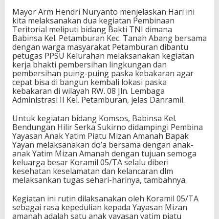
Mayor Arm Hendri Nuryanto menjelaskan Hari ini
kita melaksanakan dua kegiatan Pembinaan
Teritorial meliputi bidang Bakti TNI dimana
Babinsa Kel. Petamburan Kec. Tanah Abang bersama
dengan warga masyarakat Petamburan dibantu
petugas PPSU Kelurahan melaksanakan kegiatan
kerja bhakti pembersihan lingkungan dan
pembersihan puing-puing paska kebakaran agar
cepat bisa di bangun kembali lokasi paska
kebakaran di wilayah RW. 08 Jln. Lembaga
Administrasi II Kel. Petamburan, jelas Danramil.
Untuk kegiatan bidang Komsos, Babinsa Kel.
Bendungan Hilir Serka Sukirno didampingi Pembina
Yayasan Anak Yatim Piatu Mizan Amanah Bapak
Yayan melaksanakan do’a bersama dengan anak-
anak Yatim Mizan Amanah dengan tujuan semoga
keluarga besar Koramil 05/TA selalu diberi
kesehatan keselamatan dan kelancaran dlm
melaksankan tugas sehari-harinya, tambahnya.
Kegiatan ini rutin dilaksanakan oleh Koramil 05/TA
sebagai rasa kepedulian kepada Yayasan Mizan
amanah adalah satu anak yayasan yatim piatu