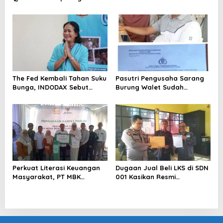
Perkuat Kesiapan Ekosistem
Blockchain
The Fed Kembali Tahan Suku
Pasutri Pengusaha Sarang
Bunga, INDODAX Sebut
Burung Walet Sudah
Kepastian Kebijakan Dorong
Berstatus Tersangka,
Sentimen Pasar
Pelapor Desak Polda Jambi
Segera Lakukan Penahanan
Perkuat Literasi Keuangan
Dugaan Jual Beli LKS di SDN
Masyarakat, PT MBK
001 Kasikan Resmi
Ventura Salurkan Bantuan
Dilaporkan ke Polres
Karpet Masjid di Pakuhaji
Kampar, Pemred – Pimum
Metroterkini.id Desak Usut
Kasus Ini