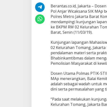
n
Berantas.co.id, Jakarta – Dos
M
a
Pol Anjar Wicaksana SIK MAp 
h
Polres Metro Jakarta Barat Ko
a
mendampingi kunjungan lapan
s
ke BKPM RW 02 Kelurahan Tom
i
Barat, Senin (11/03/19).
s
w
a
Kunjungan lapangan Mahasisw
/
02 Kelurahan Tomang, Jakarta
i
pendalaman materi serta prakte
P
Bhabinkamtibmas dalam menga
T
I
Pemolisian Masyarakat di kewi
K
-
Dosen Utama Polmas PTIK-STIK
S
MAp menerangkan, Balai Kemit
T
adalah sebagai wadah untuk me
I
K
dini serta permasalahan yang t
W
B
“Pada saat melakukan kunjung
D
Kelurahan Tomang, Jakarta Bar
/