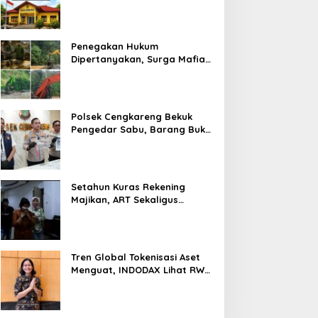
Prosedur Hukum Kasus Curat
PLTD Sudah Sesuai SOP
Penegakan Hukum
Dipertanyakan, Surga Mafia
Tambang di Kab.50 Kota:
Aktivitas PETI Masih
Mengepung Kapur IX, Alam
Rusak
Polsek Cengkareng Bekuk
Pengedar Sabu, Barang Bukti
Nyaris 10 Gram Diamankan
Setahun Kuras Rekening
Majikan, ART Sekaligus
Perawat Lansia Ditangkap
Polsek Kalideres
Tren Global Tokenisasi Aset
Menguat, INDODAX Lihat RWA
Jadi Salah Satu Motor
Pertumbuhan Baru Industri
Kripto