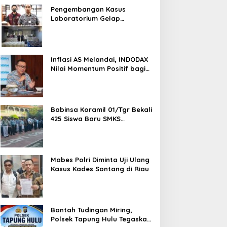
Pengembangan Kasus
Laboratorium Gelap
Semarang, Dua Pemasok
Bahan Baku Ditangkap di
Cakung Hingga Sita 1,5 Ton
Bahan Baku
Inflasi AS Melandai, INDODAX
Nilai Momentum Positif bagi
Bitcoin dan Ethereum Jelang
ETH Genesis Day
Babinsa Koramil 01/Tgr Bekali
425 Siswa Baru SMKS
Yupentek 1 dengan PBB dan
Wawasan Kebangsaan
Mabes Polri Diminta Uji Ulang
Kasus Kades Sontang di Riau
Bantah Tudingan Miring,
Polsek Tapung Hulu Tegaskan