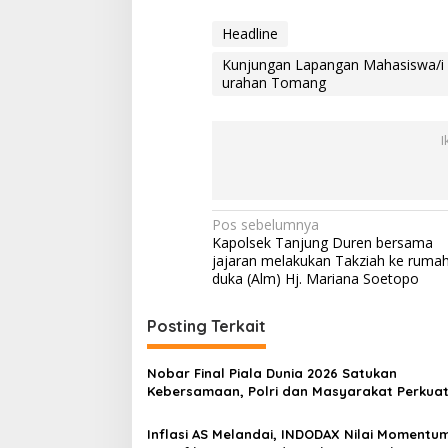
a
n
Headline
g
Kunjungan Lapangan Mahasiswa/i
urahan Tomang
I
N
Pos sebelumnya
Kapolsek Tanjung Duren bersama
a
jajaran melakukan Takziah ke ruma
v
duka (Alm) Hj. Mariana Soetopo
i
Posting Terkait
g
a
Nobar Final Piala Dunia 2026 Satukan
s
Kebersamaan, Polri dan Masyarakat Perkua
Silaturahmi di Jakarta Barat
i
Inflasi AS Melandai, INDODAX Nilai Momentu