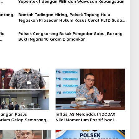
H
Yupentek 1 dengan PBB dan Wawasan Kebangsaan
Sontang
Bantah Tudingan Miring, Polsek Tapung Hulu
Tegaskan Prosedur Hukum Kasus Curat PLTD Sudah
Sesuai SOP
ia
Polsek Cengkareng Bekuk Pengedar Sabu, Barang
Bukti Nyaris 10 Gram Diamankan
angan Kasus
Inflasi AS Melandai, INDODAX
rium Gelap Semarang,
Nilai Momentum Positif bagi
asok Bahan Baku
Bitcoin dan Ethereum Jelang ETH
p di Cakung Hingga Sita
Genesis Day
Bahan Baku