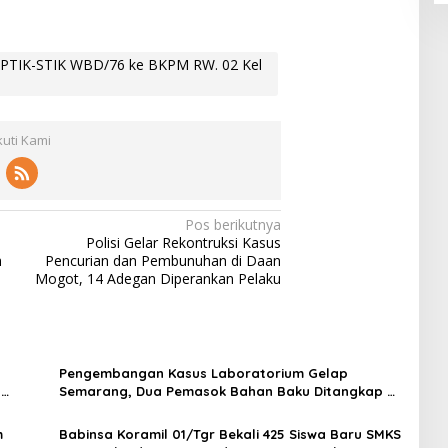
 PTIK-STIK WBD/76 ke BKPM RW. 02 Kel
kuti Kami
Pos berikutnya
Polisi Gelar Rekontruksi Kasus
h
Pencurian dan Pembunuhan di Daan
Mogot, 14 Adegan Diperankan Pelaku
Pengembangan Kasus Laboratorium Gelap
t
Semarang, Dua Pemasok Bahan Baku Ditangkap di
Cakung Hingga Sita 1,5 Ton Bahan Baku
m
Babinsa Koramil 01/Tgr Bekali 425 Siswa Baru SMKS