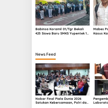
Babinsa Koramil 01/Tgr Bekali
Mabes Pol
425 Siswa Baru SMKS Yupentek 1
Kasus Ka
dengan PBB dan Wawasan
Kebangsaan
News Feed
Nobar Final Piala Dunia 2026
Pengemb
Satukan Kebersamaan, Polri dan
Laborato
Masyarakat Perkuat Silaturahmi
Dua Pem