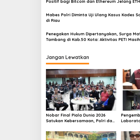
p
Positif bagi Bitcoin dan Ethereum Jelang ET
Genesis Day
o
Mabes Polri Diminta Uji Ulang Kasus Kades 
s
di Riau
Penegakan Hukum Dipertanyakan, Surga Maf
Tambang di Kab.50 Kota: Aktivitas PETI Masih
Mengepung Kapur IX, Alam Rusak
Jangan Lewatkan
Nobar Final Piala Dunia 2026
Pengemb
Satukan Kebersamaan, Polri dan
Laborato
Masyarakat Perkuat Silaturahmi
Dua Pem
di Jakarta Barat
Ditangka
1,5 Ton 