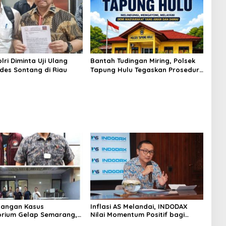
ri Diminta Uji Ulang
Bantah Tudingan Miring, Polsek
des Sontang di Riau
Tapung Hulu Tegaskan Prosedur
Hukum Kasus Curat PLTD Sudah
Sesuai SOP
angan Kasus
Inflasi AS Melandai, INDODAX
rium Gelap Semarang,
Nilai Momentum Positif bagi
asok Bahan Baku
Bitcoin dan Ethereum Jelang ETH