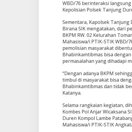
WBD/76 berinteraksi langsung
7
6
Kepolisian Polsek Tanjung Dur
k
e
Sementara, Kapolsek Tanjung
B
Birana SIK mengatakan, dari 
K
BKPM RW. 02 Kelurahan Tomang
P
M
Mahasiswa/i PTIK-STIK WBD/
R
pemolisian masyarakat dibent
W
Bhabinkamtibmas bisa dengan
.
permasalahan yang dihadapi m
0
2
K
“Dengan adanya BKPM sehingg
e
timbul di masyarakat bisa deng
l
Bhabinkamtibmas dan tidak ber
u
Katanya.
r
a
h
Selama rangkaian kegiatan, di
a
Kombes Pol Anjar Wicaksana SI
n
Duren Kompol Lambe Patabang 
T
Mahasiswa/i PTIK-STIK Angkata
o
m