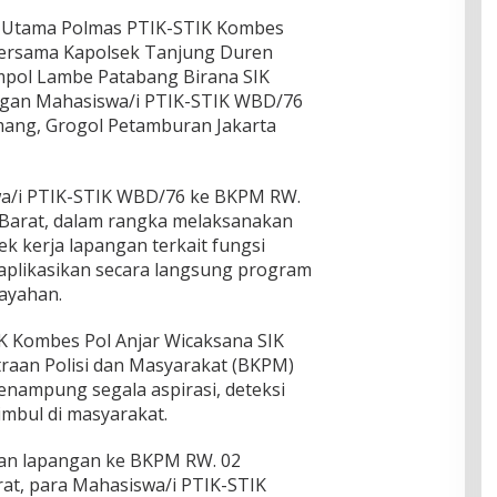
en Utama Polmas PTIK-STIK Kombes
bersama Kapolsek Tanjung Duren
mpol Lambe Patabang Birana SIK
gan Mahasiswa/i PTIK-STIK WBD/76
ang, Grogol Petamburan Jakarta
a/i PTIK-STIK WBD/76 ke BKPM RW.
 Barat, dalam rangka melaksanakan
k kerja lapangan terkait fungsi
plikasikan secara langsung program
layahan.
 Kombes Pol Anjar Wicaksana SIK
raan Polisi dan Masyarakat (BKPM)
nampung segala aspirasi, deteksi
imbul di masyarakat.
an lapangan ke BKPM RW. 02
at, para Mahasiswa/i PTIK-STIK