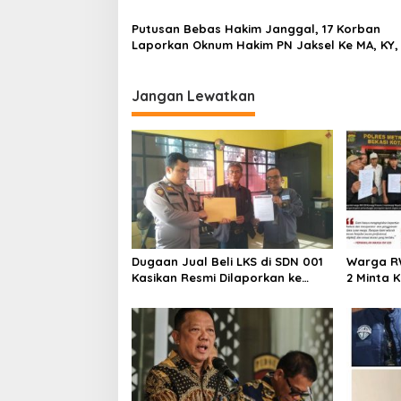
Rekayasa
Putusan Bebas Hakim Janggal, 17 Korban
Laporkan Oknum Hakim PN Jaksel Ke MA, KY,
Komisi 3 dan KPK
Jangan Lewatkan
Dugaan Jual Beli LKS di SDN 001
Warga R
Kasikan Resmi Dilaporkan ke
2 Minta 
Polres Kampar, Pemred – Pimum
Penyidik
Metroterkini.id Desak Usut Kasus
Polres M
Ini