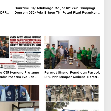
Danramil 01/ Teluknaga Mayor Inf Zein Dampingi
 DPR
Danrem 052/ Wkr Brigen TNI Faizal Rizal Resmikan
Jembatan Garuda Dan Aramco Di Kosambi
W 035 Kemang Pratama
Pererat Sinergi Pemd dan Parpol,
Kadiv Propam Evaluasi
DPC PPP Kampar Audiensi Bersam
 dan Personel Paminal
Bupati dan Wakil Bupati Kampar
etro Bekasi Kota