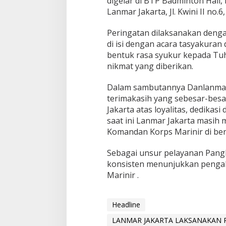
digelar di BTP Badminton Hall, 
R
Lanmar Jakarta, Jl. Kwini II no.6
J
A
Peringatan dilaksanakan denga
K
A
di isi dengan acara tasyakura
R
bentuk rasa syukur kepada Tu
T
nikmat yang diberikan.
A
K
Dalam sambutannya Danlanmar
E
5
terimakasih yang sebesar-bes
8
Jakarta atas loyalitas, dedika
D
saat ini Lanmar Jakarta masih
A
Komandan Korps Marinir di ber
N
H
U
Sebagai unsur pelayanan Pangk
T
konsisten menunjukkan pengab
K
Marinir .
O
R
P
Headline
R
I
LANMAR JAKARTA LAKSANAKAN 
K