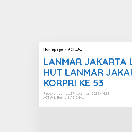
Homepage
/
ACTUAL
L
A
LANMAR JAKARTA 
N
M
HUT LANMAR JAKAR
A
R
KORPRI KE 53
J
A
K
Redaksi
Jumat, 29 November 2024 - 14:24
A
ACTUAL
,
Berita
,
NASIONAL
R
T
A
L
A
K