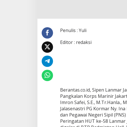
S
A
N
A
K
A
Penulis : Yuli
N
P
Editor : redaksi
E
R
I
N
G
A
T
A
N
H
Berantas.co.id, Sipen Lanmar 
U
Pangkalan Korps Marinir Jakart
T
Imron Safei, S.E., M.Tr.Hanla.,
L
Jalasenastri PG Kormar Ny. Ina
A
dan Pegawai Negeri Sipil (PNS
N
M
Peringatan HUT ke-58 Lanmar 
A