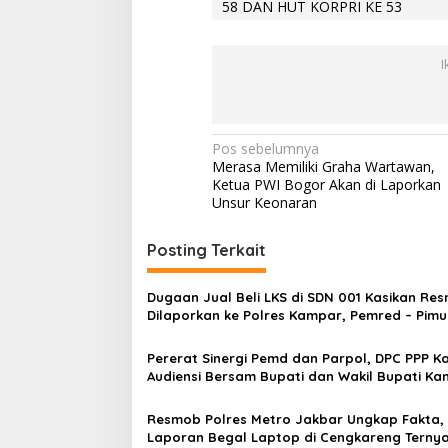
58 DAN HUT KORPRI KE 53
E
5
3
I
N
Pos sebelumnya
Merasa Memiliki Graha Wartawan,
a
Ketua PWI Bogor Akan di Laporkan
v
Unsur Keonaran
i
Posting Terkait
g
a
Dugaan Jual Beli LKS di SDN 001 Kasikan Res
s
Dilaporkan ke Polres Kampar, Pemred – Pim
Metroterkini.id Desak Usut Kasus Ini
i
Pererat Sinergi Pemd dan Parpol, DPC PPP 
p
Audiensi Bersam Bupati dan Wakil Bupati K
o
Resmob Polres Metro Jakbar Ungkap Fakta,
s
Laporan Begal Laptop di Cengkareng Terny