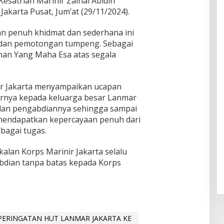
Kesatrian Marinir Zainal Abidin
, Jakarta Pusat, Jum’at (29/11/2024).
n penuh khidmat dan sederhana ini
n dan pemotongan tumpeng. Sebagai
han Yang Maha Esa atas segala
 Jakarta menyampaikan ucapan
arnya kepada keluarga besar Lanmar
si dan pengabdiannya sehingga sampai
 mendapatkan kepercayaan penuh dari
bagai tugas.
alan Korps Marinir Jakarta selalu
dian tanpa batas kepada Korps
PERINGATAN HUT LANMAR JAKARTA KE