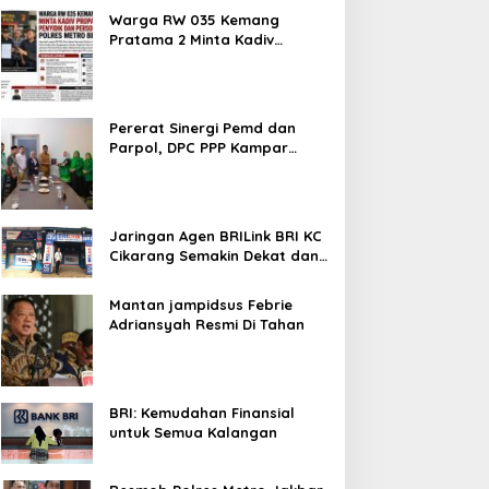
Metroterkini.id Desak Usut Kasus Ini
Warga RW 035 Kemang
Pratama 2 Minta Kadiv
Propam Evaluasi Penyidik dan
Personel Paminal Polres
Metro Bekasi Kota
Pererat Sinergi Pemd dan
Parpol, DPC PPP Kampar
Audiensi Bersam Bupati dan
Wakil Bupati Kampar
Jaringan Agen BRILink BRI KC
Cikarang Semakin Dekat dan
Cepat Untuk Layanan
Perbankan
Mantan jampidsus Febrie
Adriansyah Resmi Di Tahan
BRI: Kemudahan Finansial
untuk Semua Kalangan