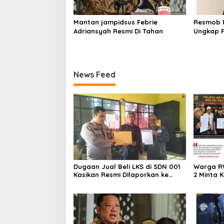
Mantan jampidsus Febrie
Resmob P
Adriansyah Resmi Di Tahan
Ungkap F
Laptop d
Rekayas
News Feed
Dugaan Jual Beli LKS di SDN 001
Warga R
Kasikan Resmi Dilaporkan ke
2 Minta 
Polres Kampar, Pemred – Pimum
Penyidik
Metroterkini.id Desak Usut Kasus
Polres M
Ini