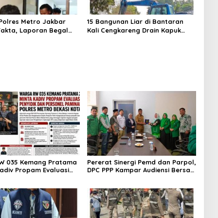
olres Metro Jakbar
15 Bangunan Liar di Bantaran
akta, Laporan Begal
Kali Cengkareng Drain Kapuk
i Cengkareng Ternyata
Ditertibkan Pemkot Jakarta
a
Barat
W 035 Kemang Pratama
Pererat Sinergi Pemd dan Parpol,
Kadiv Propam Evaluasi
DPC PPP Kampar Audiensi Bersam
 dan Personel Paminal
Bupati dan Wakil Bupati Kampar
etro Bekasi Kota