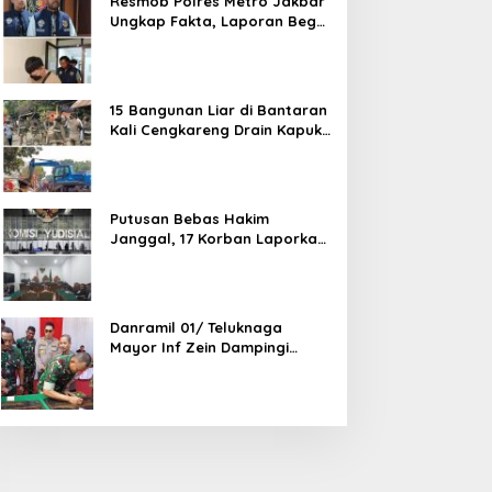
Resmob Polres Metro Jakbar
Ungkap Fakta, Laporan Begal
Laptop di Cengkareng
Ternyata Rekayasa
15 Bangunan Liar di Bantaran
Kali Cengkareng Drain Kapuk
Ditertibkan Pemkot Jakarta
Barat
Putusan Bebas Hakim
Janggal, 17 Korban Laporkan
Oknum Hakim PN Jaksel Ke
MA, KY, DPR Komisi 3 dan KPK
Danramil 01/ Teluknaga
Mayor Inf Zein Dampingi
Danrem 052/ Wkr Brigen TNI
Faizal Rizal Resmikan
Jembatan Garuda Dan
Aramco Di Kosambi