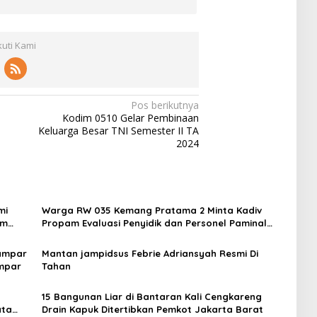
kuti Kami
Pos berikutnya
Kodim 0510 Gelar Pembinaan
Keluarga Besar TNI Semester II TA
2024
mi
Warga RW 035 Kemang Pratama 2 Minta Kadiv
um
Propam Evaluasi Penyidik dan Personel Paminal
Polres Metro Bekasi Kota
Kampar
Mantan jampidsus Febrie Adriansyah Resmi Di
ampar
Tahan
15 Bangunan Liar di Bantaran Kali Cengkareng
ata
Drain Kapuk Ditertibkan Pemkot Jakarta Barat