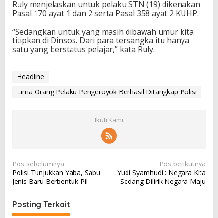
Ruly menjelaskan untuk pelaku STN (19) dikenakan
Pasal 170 ayat 1 dan 2 serta Pasal 358 ayat 2 KUHP.
“Sedangkan untuk yang masih dibawah umur kita
titipkan di Dinsos. Dari para tersangka itu hanya
satu yang berstatus pelajar,” kata Ruly.
Headline
Lima Orang Pelaku Pengeroyok Berhasil Ditangkap Polisi
Ikuti Kami
N
Pos sebelumnya
Pos berikutnya
Polisi Tunjukkan Yaba, Sabu
Yudi Syamhudi : Negara Kita
a
Jenis Baru Berbentuk Pil
Sedang Dilirik Negara Maju
v
i
Posting Terkait
g