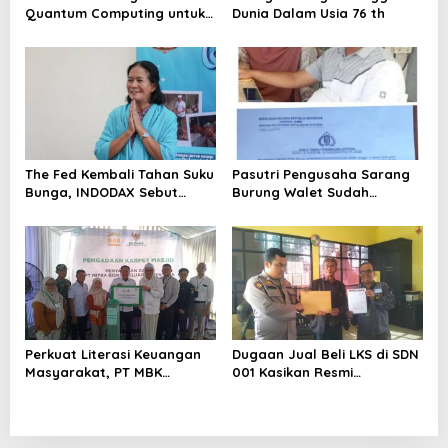
Quantum Computing untuk
Dunia Dalam Usia 76 th
Perkuat Kesiapan Ekosistem
Blockchain
The Fed Kembali Tahan Suku
Pasutri Pengusaha Sarang
Bunga, INDODAX Sebut
Burung Walet Sudah
Kepastian Kebijakan Dorong
Berstatus Tersangka,
Sentimen Pasar
Pelapor Desak Polda Jambi
Segera Lakukan Penahanan
Perkuat Literasi Keuangan
Dugaan Jual Beli LKS di SDN
Masyarakat, PT MBK
001 Kasikan Resmi
Ventura Salurkan Bantuan
Dilaporkan ke Polres
Karpet Masjid di Pakuhaji
Kampar, Pemred – Pimum
Metroterkini.id Desak Usut
Kasus Ini