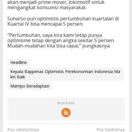
akan menjadi prime mover, lokomotif untuk
mengangkat konsumsi masyarakat.
Suharso pun optimistis pertumbuhan kuartalan di
Kuartal IV bisa mencapai 5 persen.
“Pertumbuhan, saya kira kami tetap punya
optimisme tetap dengan angka sekitar 5 persen.
Mudah-mudahan kita bisa capai,” pungkasnya.
Headline
Kepala Bappenas Optimistis Perekonomian Indonesia Ma
kin Baik
Mampu Beradaptasi
Ikuti Kami
N
Pos sebelumnya
Pos berikutnya