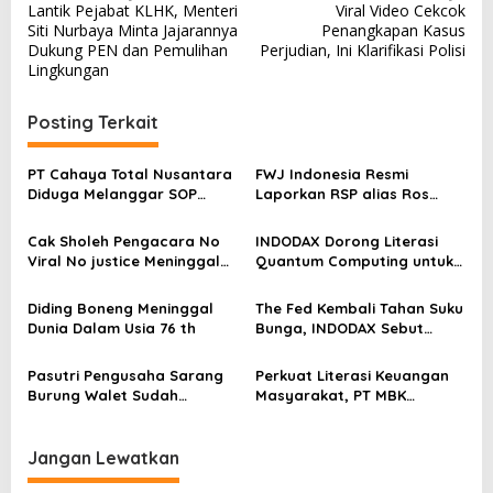
Lantik Pejabat KLHK, Menteri
Viral Video Cekcok
a
Siti Nurbaya Minta Jajarannya
Penangkapan Kasus
v
Dukung PEN dan Pemulihan
Perjudian, Ini Klarifikasi Polisi
Lingkungan
i
g
Posting Terkait
a
s
PT Cahaya Total Nusantara
FWJ Indonesia Resmi
Diduga Melanggar SOP
Laporkan RSP alias Ros
i
Penanganan Kecelakaan
dengan Pasal UU ITE
p
Kerja Hingga meninggal
Cak Sholeh Pengacara No
INDODAX Dorong Literasi
Dunia, Kluarga Korban
o
Viral No justice Meninggal
Quantum Computing untuk
Merasa Di abaikan
Dunia
Perkuat Kesiapan Ekosistem
s
Blockchain
Diding Boneng Meninggal
The Fed Kembali Tahan Suku
Dunia Dalam Usia 76 th
Bunga, INDODAX Sebut
Kepastian Kebijakan Dorong
Sentimen Pasar
Pasutri Pengusaha Sarang
Perkuat Literasi Keuangan
Burung Walet Sudah
Masyarakat, PT MBK
Berstatus Tersangka,
Ventura Salurkan Bantuan
Pelapor Desak Polda Jambi
Karpet Masjid di Pakuhaji
Segera Lakukan Penahanan
Jangan Lewatkan