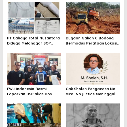
PT Cahaya Total Nusantara
Dugaan Galian C Bodong
Diduga Melanggar SOP
Bermodus Perataan Lokasi
Penanganan Kecelakaan
Mencuat, Krimsus Polda
Kerja Hingga meninggal
Riau Akan Tinjauan Lokasi
Dunia, Kluarga Korban
Merasa Di abaikan
FWJ Indonesia Resmi
Cak Sholeh Pengacara No
Laporkan RSP alias Ros
Viral No justice Meninggal
dengan Pasal UU ITE
Dunia