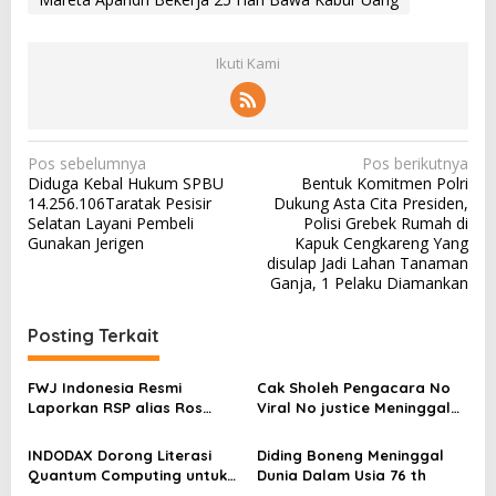
Ikuti Kami
N
Pos sebelumnya
Pos berikutnya
Diduga Kebal Hukum SPBU
Bentuk Komitmen Polri
a
14.256.106Taratak Pesisir
Dukung Asta Cita Presiden,
v
Selatan Layani Pembeli
Polisi Grebek Rumah di
Gunakan Jerigen
Kapuk Cengkareng Yang
i
disulap Jadi Lahan Tanaman
g
Ganja, 1 Pelaku Diamankan
a
Posting Terkait
s
i
FWJ Indonesia Resmi
Cak Sholeh Pengacara No
p
Laporkan RSP alias Ros
Viral No justice Meninggal
dengan Pasal UU ITE
Dunia
o
INDODAX Dorong Literasi
Diding Boneng Meninggal
s
Quantum Computing untuk
Dunia Dalam Usia 76 th
Perkuat Kesiapan Ekosistem