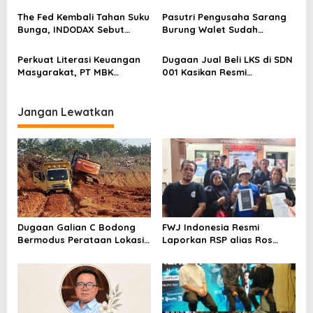
Blockchain
The Fed Kembali Tahan Suku
Pasutri Pengusaha Sarang
Bunga, INDODAX Sebut
Burung Walet Sudah
Kepastian Kebijakan Dorong
Berstatus Tersangka,
Sentimen Pasar
Pelapor Desak Polda Jambi
Perkuat Literasi Keuangan
Dugaan Jual Beli LKS di SDN
Segera Lakukan Penahanan
Masyarakat, PT MBK
001 Kasikan Resmi
Ventura Salurkan Bantuan
Dilaporkan ke Polres
Karpet Masjid di Pakuhaji
Kampar, Pemred – Pimum
Metroterkini.id Desak Usut
Jangan Lewatkan
Kasus Ini
Dugaan Galian C Bodong
FWJ Indonesia Resmi
Bermodus Perataan Lokasi
Laporkan RSP alias Ros
Mencuat, Krimsus Polda
dengan Pasal UU ITE
Riau Akan Tinjauan Lokasi