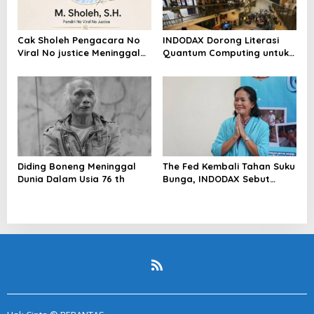
Cak Sholeh Pengacara No
INDODAX Dorong Literasi
Viral No justice Meninggal
Quantum Computing untuk
Dunia
Perkuat Kesiapan Ekosistem
Blockchain
Diding Boneng Meninggal
The Fed Kembali Tahan Suku
Dunia Dalam Usia 76 th
Bunga, INDODAX Sebut
Kepastian Kebijakan Dorong
Sentimen Pasar