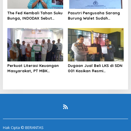
The Fed Kembali Tahan Suku
Pasutri Pengusaha Sarang
Bunga, INDODAX Sebut
Burung Walet Sudah
Kepastian Kebijakan Dorong
Berstatus Tersangka,
Sentimen Pasar
Pelapor Desak Polda Jambi
Segera Lakukan Penahanan
Perkuat Literasi Keuangan
Dugaan Jual Beli LKS di SDN
Masyarakat, PT MBK
001 Kasikan Resmi
Ventura Salurkan Bantuan
Dilaporkan ke Polres
Karpet Masjid di Pakuhaji
Kampar, Pemred – Pimum
Metroterkini.id Desak Usut
Kasus Ini
Hak Cipta © BERANTAS