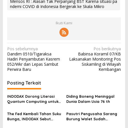
Mensos RI : Alasan Tak Perpanjang BST Karena situasi pa
ndemi COVID di Indonesia Bergerak ke Skala Mikro
Ikuti Kami
N
Pos sebelumnya
Pos berikutnya
Dandim 0510/Tigaraksa
Babinsa Koramil 07/KB
a
Hadiri Penyambutan Kasrem
Laksanakan Monitoring Pos
v
052/Wkr dan Lepas Sambut
Siskamling di Wilayah
Perwira Baru
Kembangan
i
g
Posting Terkait
a
s
INDODAX Dorong Literasi
Diding Boneng Meninggal
Quantum Computing untuk
Dunia Dalam Usia 76 th
i
Perkuat Kesiapan Ekosistem
p
Blockchain
The Fed Kembali Tahan Suku
Pasutri Pengusaha Sarang
o
Bunga, INDODAX Sebut
Burung Walet Sudah
Kepastian Kebijakan Dorong
Berstatus Tersangka,