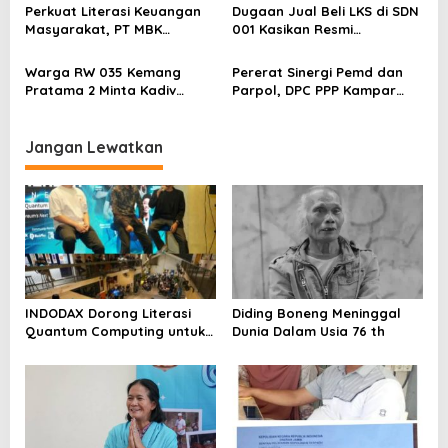
s
Sentimen Pasar
Pelapor Desak Polda Jambi
Perkuat Literasi Keuangan
Dugaan Jual Beli LKS di SDN
Segera Lakukan Penahanan
Masyarakat, PT MBK
001 Kasikan Resmi
Ventura Salurkan Bantuan
Dilaporkan ke Polres
Karpet Masjid di Pakuhaji
Kampar, Pemred – Pimum
Warga RW 035 Kemang
Pererat Sinergi Pemd dan
Metroterkini.id Desak Usut
Pratama 2 Minta Kadiv
Parpol, DPC PPP Kampar
Kasus Ini
Propam Evaluasi Penyidik
Audiensi Bersam Bupati dan
dan Personel Paminal Polres
Wakil Bupati Kampar
Metro Bekasi Kota
Jangan Lewatkan
INDODAX Dorong Literasi
Diding Boneng Meninggal
Quantum Computing untuk
Dunia Dalam Usia 76 th
Perkuat Kesiapan Ekosistem
Blockchain