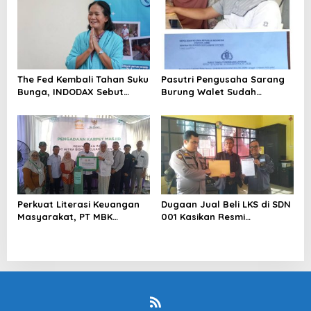
The Fed Kembali Tahan Suku
Pasutri Pengusaha Sarang
Bunga, INDODAX Sebut
Burung Walet Sudah
Kepastian Kebijakan Dorong
Berstatus Tersangka,
Sentimen Pasar
Pelapor Desak Polda Jambi
Segera Lakukan Penahanan
Perkuat Literasi Keuangan
Dugaan Jual Beli LKS di SDN
Masyarakat, PT MBK
001 Kasikan Resmi
Ventura Salurkan Bantuan
Dilaporkan ke Polres
Karpet Masjid di Pakuhaji
Kampar, Pemred – Pimum
Metroterkini.id Desak Usut
Kasus Ini