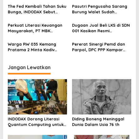
Blockchain
i
The Fed Kembali Tahan Suku
Pasutri Pengusaha Sarang
Bunga, INDODAX Sebut
Burung Walet Sudah
p
Kepastian Kebijakan Dorong
Berstatus Tersangka,
o
Sentimen Pasar
Pelapor Desak Polda Jambi
Perkuat Literasi Keuangan
Dugaan Jual Beli LKS di SDN
Segera Lakukan Penahanan
s
Masyarakat, PT MBK
001 Kasikan Resmi
Ventura Salurkan Bantuan
Dilaporkan ke Polres
Karpet Masjid di Pakuhaji
Kampar, Pemred – Pimum
Warga RW 035 Kemang
Pererat Sinergi Pemd dan
Metroterkini.id Desak Usut
Pratama 2 Minta Kadiv
Parpol, DPC PPP Kampar
Kasus Ini
Propam Evaluasi Penyidik
Audiensi Bersam Bupati dan
dan Personel Paminal Polres
Wakil Bupati Kampar
Metro Bekasi Kota
Jangan Lewatkan
INDODAX Dorong Literasi
Diding Boneng Meninggal
Quantum Computing untuk
Dunia Dalam Usia 76 th
Perkuat Kesiapan Ekosistem
Blockchain