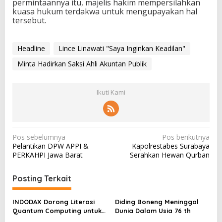
permintaannya itu, majelis hakim mempersilahkan
kuasa hukum terdakwa untuk mengupayakan hal
tersebut.
Headline
Lince Linawati "Saya Inginkan Keadilan"
Minta Hadirkan Saksi Ahli Akuntan Publik
Ikuti Kami
N
Pos sebelumnya
Pos berikutnya
Pelantikan DPW APPI &
Kapolrestabes Surabaya
a
PERKAHPI Jawa Barat
Serahkan Hewan Qurban
v
i
Posting Terkait
g
a
INDODAX Dorong Literasi
Diding Boneng Meninggal
Quantum Computing untuk
Dunia Dalam Usia 76 th
s
Perkuat Kesiapan Ekosistem