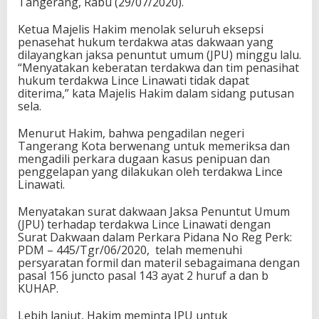
Tangerang, Rabu (29/07/2020).
Ketua Majelis Hakim menolak seluruh eksepsi
penasehat hukum terdakwa atas dakwaan yang
dilayangkan jaksa penuntut umum (JPU) minggu lalu.
“Menyatakan keberatan terdakwa dan tim penasihat
hukum terdakwa Lince Linawati tidak dapat
diterima,” kata Majelis Hakim dalam sidang putusan
sela.
Menurut Hakim, bahwa pengadilan negeri
Tangerang Kota berwenang untuk memeriksa dan
mengadili perkara dugaan kasus penipuan dan
penggelapan yang dilakukan oleh terdakwa Lince
Linawati.
Menyatakan surat dakwaan Jaksa Penuntut Umum
(JPU) terhadap terdakwa Lince Linawati dengan
Surat Dakwaan dalam Perkara Pidana No Reg Perk:
PDM – 445/Tgr/06/2020, telah memenuhi
persyaratan formil dan materil sebagaimana dengan
pasal 156 juncto pasal 143 ayat 2 huruf a dan b
KUHAP.
Lebih lanjut, Hakim meminta JPU untuk