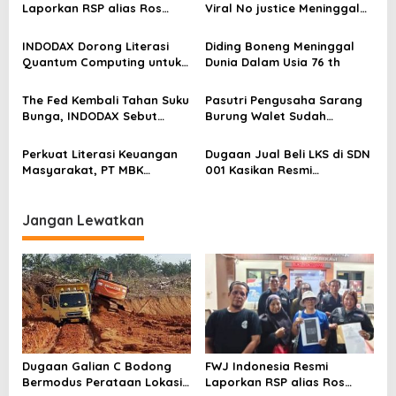
Laporkan RSP alias Ros
Viral No justice Meninggal
i
dengan Pasal UU ITE
Dunia
p
INDODAX Dorong Literasi
Diding Boneng Meninggal
o
Quantum Computing untuk
Dunia Dalam Usia 76 th
Perkuat Kesiapan Ekosistem
s
Blockchain
The Fed Kembali Tahan Suku
Pasutri Pengusaha Sarang
Bunga, INDODAX Sebut
Burung Walet Sudah
Kepastian Kebijakan Dorong
Berstatus Tersangka,
Sentimen Pasar
Pelapor Desak Polda Jambi
Perkuat Literasi Keuangan
Dugaan Jual Beli LKS di SDN
Segera Lakukan Penahanan
Masyarakat, PT MBK
001 Kasikan Resmi
Ventura Salurkan Bantuan
Dilaporkan ke Polres
Karpet Masjid di Pakuhaji
Kampar, Pemred – Pimum
Metroterkini.id Desak Usut
Jangan Lewatkan
Kasus Ini
Dugaan Galian C Bodong
FWJ Indonesia Resmi
Bermodus Perataan Lokasi
Laporkan RSP alias Ros