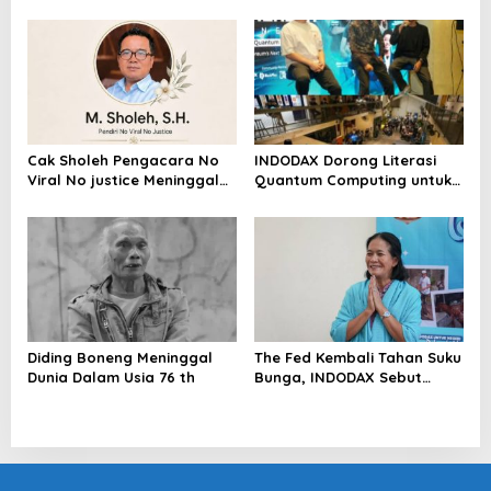
Mencuat, Krimsus Polda
dengan Pasal UU ITE
Riau Akan Tinjauan Lokasi
Cak Sholeh Pengacara No
INDODAX Dorong Literasi
Viral No justice Meninggal
Quantum Computing untuk
Dunia
Perkuat Kesiapan Ekosistem
Blockchain
Diding Boneng Meninggal
The Fed Kembali Tahan Suku
Dunia Dalam Usia 76 th
Bunga, INDODAX Sebut
Kepastian Kebijakan Dorong
Sentimen Pasar