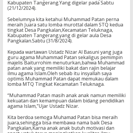
Kabupaten Tangerang.Yang digelar pada Sabtu
(21/12/2024).
Sebelumnya kita ketahui Muhammad Patan perna
meraih Juara satu lomba murottal dalam STQ kedua
tingkat Desa Pangkalan,Kecamatan Teluknaga,
Kabupaten Tangerang.yang di gelar aula Desa
Pangkalan.Sabtu (31/8/2024).
Kepada wartawan Ustadz Nizar Al Basuni yang juga
guru agama Muhammad Patan sekaligus pemimpin
majelis Baiturrohim menuturkan,bahwa Muhammad
patan anak yang memiliki bakat dan rajin belajar
ilmu agama Islam.Oleh sebab itu insyallah saya
optimis Muhammad Patan dapat memukau dalam
lomba MTQ Tingkat Kecamatan Teluknaga.
“Muhammad Patan masih anak anak namun memiliki
kekuatan dan kemampuan dalam bidang pendidikan
agama Islam,”Ujar Ustadz Nizar.
Kita berdoa semoga Muhamad Patan bisa meraih
juara,sehingga bisa membawa nama baik Desa
Pangkalan,Karna anak anak butuh motivasi dan