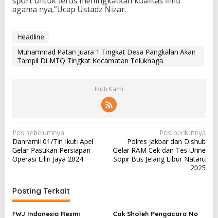
sport untuk terus meningkatkan kualitas ilmu
agama nya,”Ucap Ustadz Nizar.
Headline
Muhammad Patan Juara 1 Tingkat Desa Pangkalan Akan
Tampil Di MTQ Tingkat Kecamatan Teluknaga
Ikuti Kami
N
Pos sebelumnya
Pos berikutnya
Danramil 01/Tln Ikuti Apel
Polres Jakbar dan Dishub
a
Gelar Pasukan Persiapan
Gelar RAM Cek dan Tes Urine
v
Operasi Lilin Jaya 2024
Sopir Bus Jelang Libur Nataru
2025
i
g
Posting Terkait
a
s
FWJ Indonesia Resmi
Cak Sholeh Pengacara No