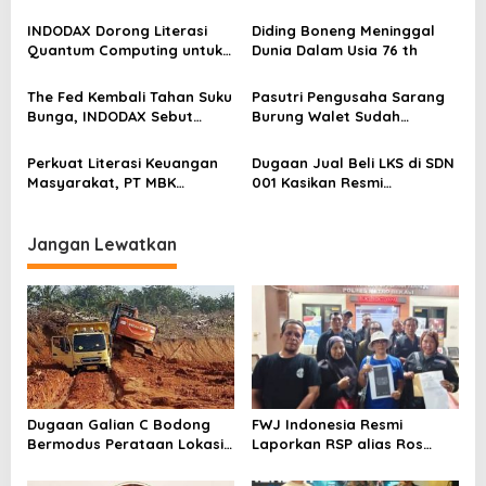
dengan Pasal UU ITE
Dunia
p
INDODAX Dorong Literasi
Diding Boneng Meninggal
o
Quantum Computing untuk
Dunia Dalam Usia 76 th
Perkuat Kesiapan Ekosistem
s
Blockchain
The Fed Kembali Tahan Suku
Pasutri Pengusaha Sarang
Bunga, INDODAX Sebut
Burung Walet Sudah
Kepastian Kebijakan Dorong
Berstatus Tersangka,
Sentimen Pasar
Pelapor Desak Polda Jambi
Perkuat Literasi Keuangan
Dugaan Jual Beli LKS di SDN
Segera Lakukan Penahanan
Masyarakat, PT MBK
001 Kasikan Resmi
Ventura Salurkan Bantuan
Dilaporkan ke Polres
Karpet Masjid di Pakuhaji
Kampar, Pemred – Pimum
Metroterkini.id Desak Usut
Jangan Lewatkan
Kasus Ini
Dugaan Galian C Bodong
FWJ Indonesia Resmi
Bermodus Perataan Lokasi
Laporkan RSP alias Ros
Mencuat, Krimsus Polda
dengan Pasal UU ITE
Riau Akan Tinjauan Lokasi