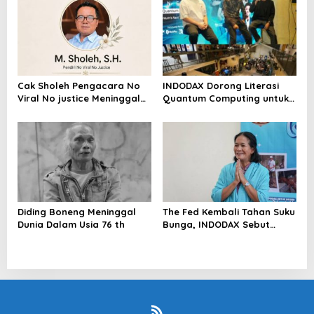
Cak Sholeh Pengacara No
INDODAX Dorong Literasi
Viral No justice Meninggal
Quantum Computing untuk
Dunia
Perkuat Kesiapan Ekosistem
Blockchain
Diding Boneng Meninggal
The Fed Kembali Tahan Suku
Dunia Dalam Usia 76 th
Bunga, INDODAX Sebut
Kepastian Kebijakan Dorong
Sentimen Pasar