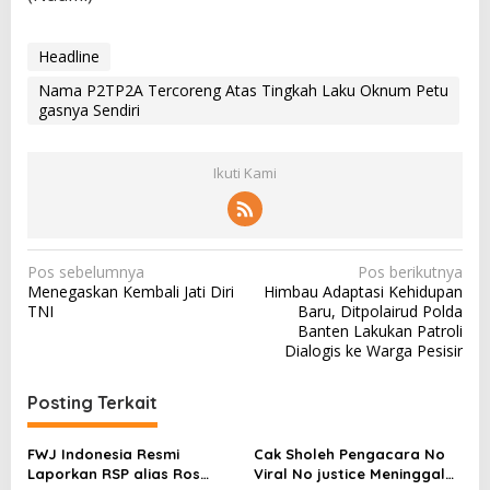
Headline
Nama P2TP2A Tercoreng Atas Tingkah Laku Oknum Petu
gasnya Sendiri
Ikuti Kami
N
Pos sebelumnya
Pos berikutnya
Menegaskan Kembali Jati Diri
Himbau Adaptasi Kehidupan
a
TNI
Baru, Ditpolairud Polda
v
Banten Lakukan Patroli
Dialogis ke Warga Pesisir
i
g
Posting Terkait
a
s
FWJ Indonesia Resmi
Cak Sholeh Pengacara No
Laporkan RSP alias Ros
Viral No justice Meninggal
i