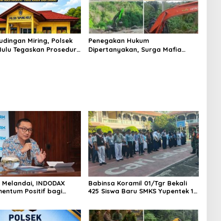
udingan Miring, Polsek
Penegakan Hukum
ulu Tegaskan Prosedur
Dipertanyakan, Surga Mafia
sus Curat PLTD Sudah
Tambang di Kab.50 Kota:
OP
Aktivitas PETI Masih Mengepung
Kapur IX, Alam Rusak
AS Melandai, INDODAX
Babinsa Koramil 01/Tgr Bekali
mentum Positif bagi
425 Siswa Baru SMKS Yupentek 1
dan Ethereum Jelang ETH
dengan PBB dan Wawasan
Day
Kebangsaan