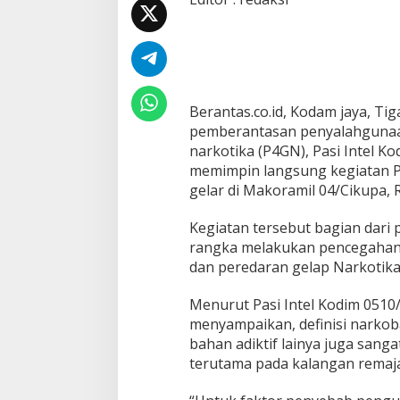
1
0
/
T
i
g
a
Berantas.co.id, Kodam jaya, T
r
pemberantasan penyalahgunaa
a
narkotika (P4GN), Pasi Intel K
k
s
memimpin langsung kegiatan P
a
gelar di Makoramil 04/Cikupa, 
T
e
Kegiatan tersebut bagian dari
r
rangka melakukan pencegahan
u
s
dan peredaran gelap Narkotika
B
e
Menurut Pasi Intel Kodim 0510/
r
menyampaikan, definisi narkoba
g
bahan adiktif lainya juga san
e
r
terutama pada kalangan remaja
a
k