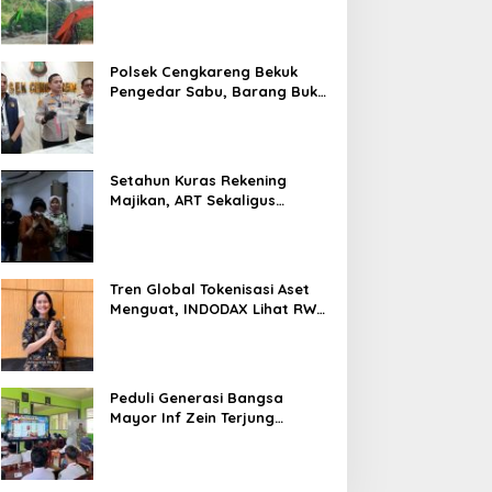
Tambang di Kab.50 Kota:
Aktivitas PETI Masih
Mengepung Kapur IX, Alam
Rusak
Polsek Cengkareng Bekuk
Pengedar Sabu, Barang Bukti
Nyaris 10 Gram Diamankan
Setahun Kuras Rekening
Majikan, ART Sekaligus
Perawat Lansia Ditangkap
Polsek Kalideres
Tren Global Tokenisasi Aset
Menguat, INDODAX Lihat RWA
Jadi Salah Satu Motor
Pertumbuhan Baru Industri
Kripto
Peduli Generasi Bangsa
Mayor Inf Zein Terjung
Langsung Berikan Materi
Kebangsaan Dan Bela
Negara Dalam MPLS Di