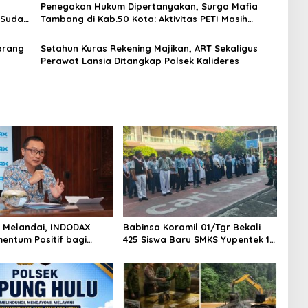
Penegakan Hukum Dipertanyakan, Surga Mafia
 Sudah
Tambang di Kab.50 Kota: Aktivitas PETI Masih
Mengepung Kapur IX, Alam Rusak
arang
Setahun Kuras Rekening Majikan, ART Sekaligus
Perawat Lansia Ditangkap Polsek Kalideres
AS Melandai, INDODAX
Babinsa Koramil 01/Tgr Bekali
mentum Positif bagi
425 Siswa Baru SMKS Yupentek 1
dan Ethereum Jelang ETH
dengan PBB dan Wawasan
Day
Kebangsaan