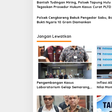
s
Bantah Tudingan Miring, Polsek Tapung Hulu
Tegaskan Prosedur Hukum Kasus Curat PLTD
Sesuai SOP
Polsek Cengkareng Bekuk Pengedar Sabu, B
Bukti Nyaris 10 Gram Diamankan
Jangan Lewatkan
Pengembangan Kasus
Inflasi 
Laboratorium Gelap Semarang,
Nilai Mo
Dua Pemasok Bahan Baku
Bitcoin 
Ditangkap di Cakung Hingga Sita
Genesis 
1,5 Ton Bahan Baku