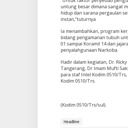
“Untuk faktor penyebab pengu
L
untung besar dimana sangat m
a
hidup dan sarana pergaulan se
k
u
instan,”tuturnya
k
a
Ia menambahkan, program kerja
n
bidang pengamanan tubuh unt
P
01 sampai Koramil 14 dan jajar
e
n
penyalahgunaan Narkoba.
c
e
Hadir dalam kegiatan, Dr. Ric
g
Tangerang, Dr Imam Mufti Sa
a
para staf Intel Kodim 0510/Trs,
h
a
Kodim 0510/Trs.
n
D
a
n
(Kodim 0510/Trs/sul).
P
e
m
b
Headline
e