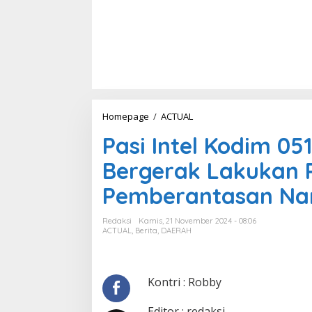
Homepage
/
ACTUAL
P
a
Pasi Intel Kodim 05
s
i
Bergerak Lakukan
I
n
Pemberantasan Nar
t
e
l
Redaksi
Kamis, 21 November 2024 - 08:06
K
ACTUAL
,
Berita
,
DAERAH
o
d
i
m
Kontri : Robby
0
5
Editor : redaksi