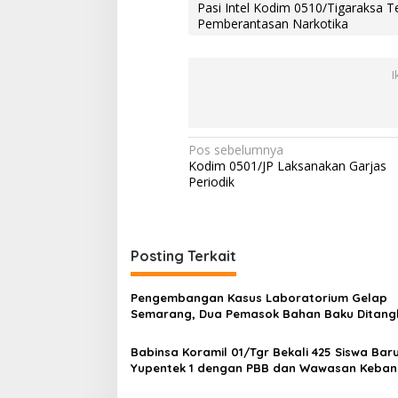
Pasi Intel Kodim 0510/Tigaraksa 
r
Pemberantasan Narkotika
a
n
t
a
I
s
a
n
N
N
Pos sebelumnya
a
Kodim 0501/JP Laksanakan Garjas
r
a
Periodik
k
v
o
t
i
i
g
k
Posting Terkait
a
a
s
Pengembangan Kasus Laboratorium Gelap
Semarang, Dua Pemasok Bahan Baku Ditang
i
Cakung Hingga Sita 1,5 Ton Bahan Baku
p
Babinsa Koramil 01/Tgr Bekali 425 Siswa Bar
Yupentek 1 dengan PBB dan Wawasan Keba
o