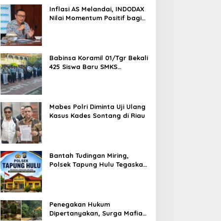
1,5 Ton Bahan Baku
Inflasi AS Melandai, INDODAX
Nilai Momentum Positif bagi
Bitcoin dan Ethereum Jelang
ETH Genesis Day
Babinsa Koramil 01/Tgr Bekali
425 Siswa Baru SMKS
Yupentek 1 dengan PBB dan
Wawasan Kebangsaan
Mabes Polri Diminta Uji Ulang
Kasus Kades Sontang di Riau
Bantah Tudingan Miring,
Polsek Tapung Hulu Tegaskan
Prosedur Hukum Kasus Curat
PLTD Sudah Sesuai SOP
Penegakan Hukum
Dipertanyakan, Surga Mafia