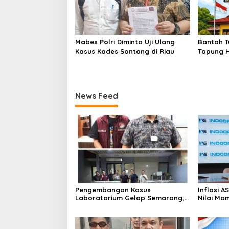
Mabes Polri Diminta Uji Ulang
Bantah T
Kasus Kades Sontang di Riau
Tapung H
Hukum Ka
Sesuai S
News Feed
Pengembangan Kasus
Inflasi 
Laboratorium Gelap Semarang,
Nilai Mo
Dua Pemasok Bahan Baku
Bitcoin 
Ditangkap di Cakung Hingga Sita
Genesis 
1,5 Ton Bahan Baku