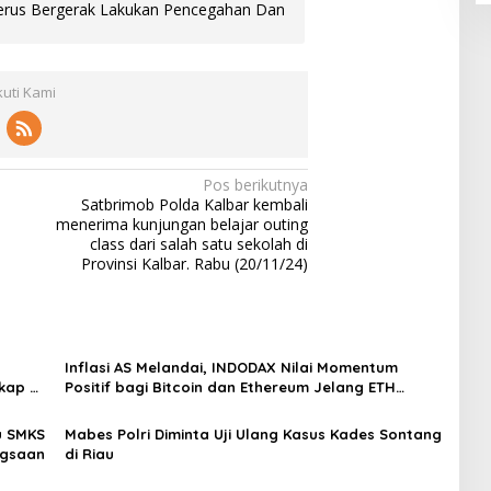
Terus Bergerak Lakukan Pencegahan Dan
kuti Kami
Pos berikutnya
Satbrimob Polda Kalbar kembali
menerima kunjungan belajar outing
class dari salah satu sekolah di
Provinsi Kalbar. Rabu (20/11/24)
Inflasi AS Melandai, INDODAX Nilai Momentum
kap di
Positif bagi Bitcoin dan Ethereum Jelang ETH
Genesis Day
u SMKS
Mabes Polri Diminta Uji Ulang Kasus Kades Sontang
ngsaan
di Riau