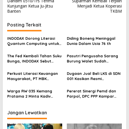
Dandim 0510/Trs Terima
Suparman Kembali Terpilih
a
Kunjungan Ketua Ju-Jitsu
Menjadi Ketua Koperasi
v
Banten
TKBM
i
Posting Terkait
g
a
INDODAX Dorong Literasi
Diding Boneng Meninggal
s
Quantum Computing untuk
Dunia Dalam Usia 76 th
Perkuat Kesiapan Ekosistem
i
Blockchain
The Fed Kembali Tahan Suku
Pasutri Pengusaha Sarang
p
Bunga, INDODAX Sebut
Burung Walet Sudah
o
Kepastian Kebijakan Dorong
Berstatus Tersangka,
Sentimen Pasar
Pelapor Desak Polda Jambi
s
Perkuat Literasi Keuangan
Dugaan Jual Beli LKS di SDN
Segera Lakukan Penahanan
Masyarakat, PT MBK
001 Kasikan Resmi
Ventura Salurkan Bantuan
Dilaporkan ke Polres
Karpet Masjid di Pakuhaji
Kampar, Pemred – Pimum
Warga RW 035 Kemang
Pererat Sinergi Pemd dan
Metroterkini.id Desak Usut
Pratama 2 Minta Kadiv
Parpol, DPC PPP Kampar
Kasus Ini
Propam Evaluasi Penyidik
Audiensi Bersam Bupati dan
dan Personel Paminal Polres
Wakil Bupati Kampar
Metro Bekasi Kota
Jangan Lewatkan