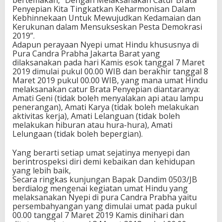
Penyepian Kita Tingkatkan Keharmonisan Dalam
Kebhinnekaan Untuk Mewujudkan Kedamaian dan
Kerukunan dalam Mensukseskan Pesta Demokrasi
2019”.
Adapun perayaan Nyepi umat Hindu khususnya di
Pura Candra Prabha Jakarta Barat yang
dilaksanakan pada hari Kamis esok tanggal 7 Maret
2019 dimulai pukul 00.00 WIB dan berakhir tanggal 8
Maret 2019 pukul 00.00 WIB, yang mana umat Hindu
melaksanakan catur Brata Penyepian diantaranya:
Amati Geni (tidak boleh menyalakan api atau lampu
penerangan), Amati Karya (tidak boleh melakukan
aktivitas kerja), Amati Lelanguan (tidak boleh
melakukan hiburan atau hura-hura), Amati
Lelungaan (tidak boleh bepergian).
Yang berarti setiap umat sejatinya menyepi dan
berintrospeksi diri demi kebaikan dan kehidupan
yang lebih baik,
Secara ringkas kunjungan Bapak Dandim 0503/JB
berdialog mengenai kegiatan umat Hindu yang
melaksanakan Nyepi di pura Candra Prabha yaitu
persembahyangan yang dimulai umat pada pukul
00.00 tanggal 7 Maret 2019 Kamis dinihari dan