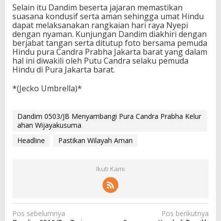
Selain itu Dandim beserta jajaran memastikan
suasana kondusif serta aman sehingga umat Hindu
dapat melaksanakan rangkaian hari raya Nyepi
dengan nyaman. Kunjungan Dandim diakhiri dengan
berjabat tangan serta ditutup foto bersama pemuda
Hindu pura Candra Prabha Jakarta barat yang dalam
hal ini diwakili oleh Putu Candra selaku pemuda
Hindu di Pura Jakarta barat.
*(Jecko Umbrella)*
Dandim 0503/JB Menyambangi Pura Candra Prabha Kelur
ahan Wijayakusuma
Headline
Pastikan Wilayah Aman
Ikuti Kami
N
Pos sebelumnya
Pos berikutnya