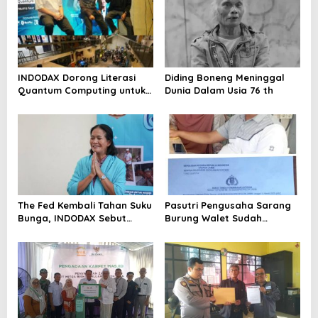
INDODAX Dorong Literasi
Diding Boneng Meninggal
Quantum Computing untuk
Dunia Dalam Usia 76 th
Perkuat Kesiapan Ekosistem
Blockchain
The Fed Kembali Tahan Suku
Pasutri Pengusaha Sarang
Bunga, INDODAX Sebut
Burung Walet Sudah
Kepastian Kebijakan Dorong
Berstatus Tersangka,
Sentimen Pasar
Pelapor Desak Polda Jambi
Segera Lakukan Penahanan