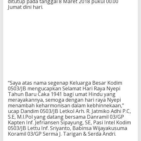
ditutup pada tanggal 8 Maret 2018 pukul 00.00
Jumat dini hari.
“Saya atas nama segenap Keluarga Besar Kodim
0503/JB mengucapkan Selamat Hari Raya Nyepi
Tahun Baru Caka 1941 bagi umat Hindu yang
merayakannya, semoga dengan hari raya Nyepi
menambah keharmonisan dalam kebhinnekaan,”
ucap Dandim 0503/JB Letkol Arh. R. Jatmiko Adhi P.C,
S.E, M.I.Pol yang datang bersama Danramil 03/GP
Kapten Inf. Jefriansen Sipayung, SE, Pasi Intel Kodim
0503/JB Lettu Inf. Sriyanto, Babinsa Wijayakusuma
Koramil 03/GP Serma J. Tarigan & Serda Andri.