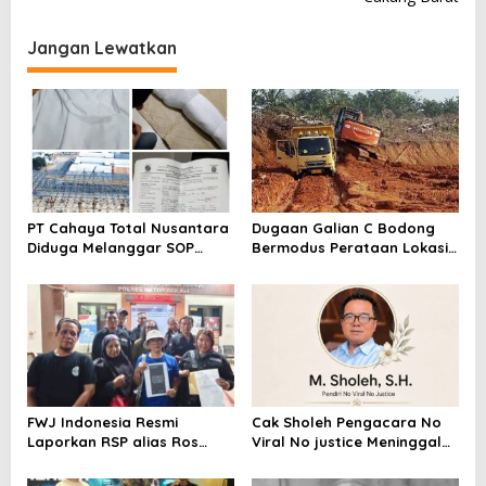
a
Jangan Lewatkan
s
i
p
o
s
PT Cahaya Total Nusantara
Dugaan Galian C Bodong
Diduga Melanggar SOP
Bermodus Perataan Lokasi
Penanganan Kecelakaan
Mencuat, Krimsus Polda
Kerja Hingga meninggal
Riau Akan Tinjauan Lokasi
Dunia, Kluarga Korban
Merasa Di abaikan
FWJ Indonesia Resmi
Cak Sholeh Pengacara No
Laporkan RSP alias Ros
Viral No justice Meninggal
dengan Pasal UU ITE
Dunia