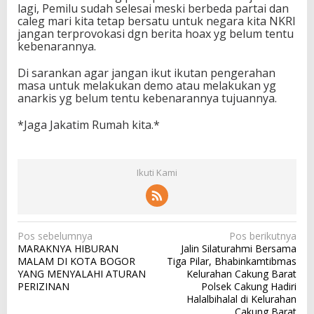
lagi, Pemilu sudah selesai meski berbeda partai dan
caleg mari kita tetap bersatu untuk negara kita NKRI
jangan terprovokasi dgn berita hoax yg belum tentu
kebenarannya.
Di sarankan agar jangan ikut ikutan pengerahan
masa untuk melakukan demo atau melakukan yg
anarkis yg belum tentu kebenarannya tujuannya.
*Jaga Jakatim Rumah kita.*
Ikuti Kami
N
Pos sebelumnya
Pos berikutnya
MARAKNYA HIBURAN
Jalin Silaturahmi Bersama
a
MALAM DI KOTA BOGOR
Tiga Pilar, Bhabinkamtibmas
v
YANG MENYALAHI ATURAN
Kelurahan Cakung Barat
PERIZINAN
Polsek Cakung Hadiri
i
Halalbihalal di Kelurahan
g
Cakung Barat