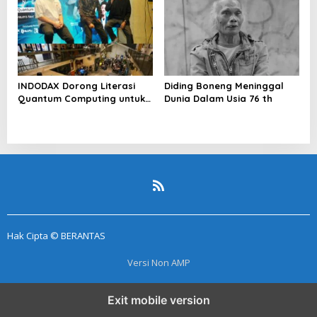
INDODAX Dorong Literasi
Diding Boneng Meninggal
Quantum Computing untuk
Dunia Dalam Usia 76 th
Perkuat Kesiapan Ekosistem
Blockchain
Hak Cipta © BERANTAS
Versi Non AMP
Exit mobile version