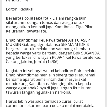
Penulis : Tile
Editor : Redaksi
Berantas.co.id Jakarta
– Dalam rangka Jalin
silaturahmi dengan tomas dan warga untuk
menggiatkan kembali jaga Kamtibmas Tiga Pilar
Kelurahan Rawaterate.
Bhabinkantibmas Kel. Rawa terate AIPTU ASEP
MUKSIN Gabung dgn Babinsa SERMA M IDRIS
bergerak untuk melakukan sambang / himbau
kepada warga yaitu bertemu dengan Bpk SUGANDA,
yang berlokasi di wilayah Rt 09/4 Kel Rawa terate Kec
Cakung Jaktim, Jum’at (14/06)
Kegiatan ini sebagai wujud kehadiran Polri melalui
Bhabinkamtibmas menjalin sinergitas silaturahmi
bersama aparat pemerintah dan masyarakat
mendukung Kamtibmas. Mengingatkan kepada
warga agar anak2 nya di jaga jangan ikut itutan
tawuran Jangan ngunakan narkoba.
Harus lebih waspada terhadap curas, curat
curanmor sekarang para pelaku mulai merajalela