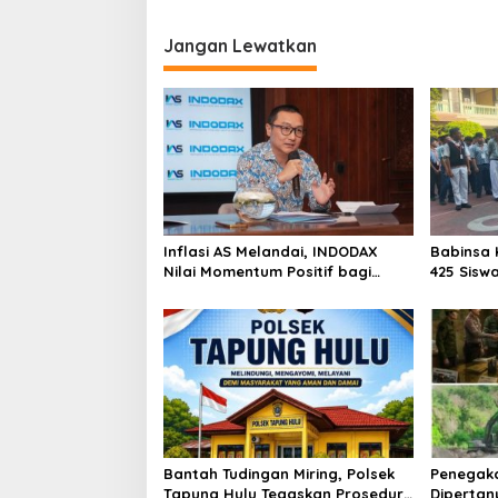
y
a
Jangan Lewatkan
Inflasi AS Melandai, INDODAX
Babinsa 
Nilai Momentum Positif bagi
425 Sisw
Bitcoin dan Ethereum Jelang ETH
dengan 
Genesis Day
Kebangs
Bantah Tudingan Miring, Polsek
Penegak
Tapung Hulu Tegaskan Prosedur
Dipertan