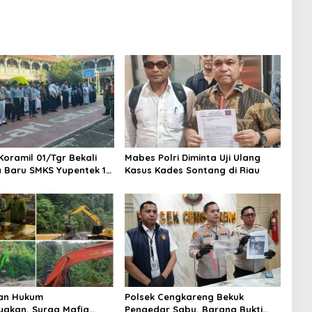
Baru Industri Kripto
Koramil 01/Tgr Bekali
Mabes Polri Diminta Uji Ulang
a Baru SMKS Yupentek 1
Kasus Kades Sontang di Riau
PBB dan Wawasan
aan
an Hukum
Polsek Cengkareng Bekuk
yakan, Surga Mafia
Pengedar Sabu, Barang Bukti