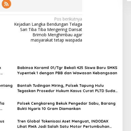
Pos berikutnya
Kejadian Langka Bendungan Telaga
Sari Tiba Tiba Mengering Dansat
Brimob Menghimbau agar
masyarakat tetap waspada
m
Babinsa Koramil 01/Tgr Bekali 425 Siswa Baru SMKS
H
Yupentek 1 dengan PBB dan Wawasan Kebangsaan
Sontang
Bantah Tudingan Miring, Polsek Tapung Hulu
Tegaskan Prosedur Hukum Kasus Curat PLTD Sudah
Sesuai SOP
ia
Polsek Cengkareng Bekuk Pengedar Sabu, Barang
Bukti Nyaris 10 Gram Diamankan
gus
Tren Global Tokenisasi Aset Menguat, INDODAX
Lihat RWA Jadi Salah Satu Motor Pertumbuhan