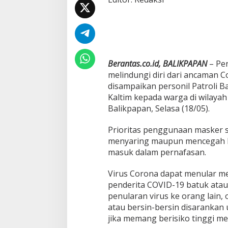
t
o
k
o
l
K
e
Berantas.co.id, BALIKPAPAN
– Pe
s
melindungi diri dari ancaman C
e
disampaikan personil Patroli B
h
a
Kaltim kepada warga di wilaya
t
Balikpapan, Selasa (18/05).
a
n
Prioritas penggunaan masker 
)
menyaring maupun mencegah b
P
e
masuk dalam pernafasan.
r
s
Virus Corona dapat menular mela
o
penderita COVID-19 batuk atau
n
penularan virus ke orang lain, 
e
l
atau bersin-bersin disarankan
B
jika memang berisiko tinggi me
a