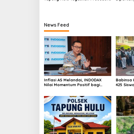
Hukum Kasus Curat PLTD Sudah
Tambang 
Sesuai SOP
Aktivita
Kapur IX
News Feed
Inflasi AS Melandai, INDODAX
Babinsa 
Nilai Momentum Positif bagi
425 Sisw
Bitcoin dan Ethereum Jelang ETH
dengan 
Genesis Day
Kebangs