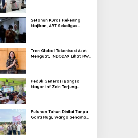
Nyaris 10 Gram Diamankan
Setahun Kuras Rekening
Majikan, ART Sekaligus
Perawat Lansia Ditangkap
Polsek Kalideres
Tren Global Tokenisasi Aset
Menguat, INDODAX Lihat RWA
Jadi Salah Satu Motor
Pertumbuhan Baru Industri
Kripto
Peduli Generasi Bangsa
Mayor Inf Zein Terjung
Langsung Berikan Materi
Kebangsaan Dan Bela
Negara Dalam MPLS Di
Sekolah
Puluhan Tahun Dinilai Tanpa
Ganti Rugi, Warga Senama
Nenek Desak PTPN IV
Regional III Hentikan Aktivitas
di Lahan Sengketa