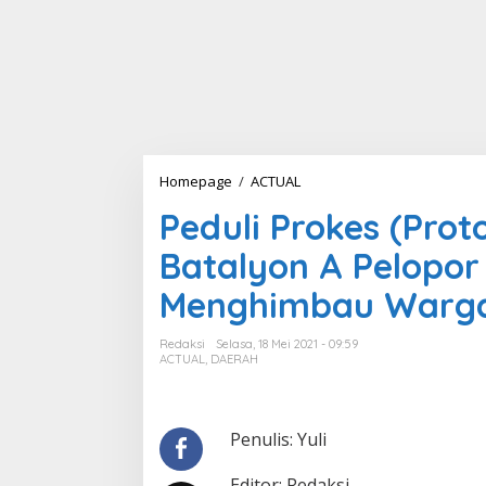
Homepage
/
ACTUAL
P
e
Peduli Prokes (Prot
d
u
Batalyon A Pelopor
l
i
Menghimbau Warg
P
r
o
Redaksi
Selasa, 18 Mei 2021 - 09:59
k
ACTUAL
,
DAERAH
e
s
(
P
Penulis: Yuli
r
o
Editor: Redaksi