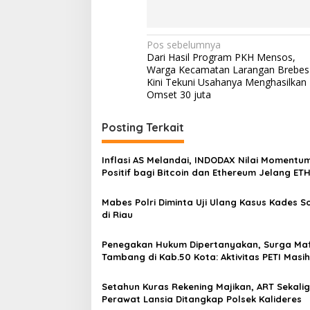
l
d
a
N
Pos sebelumnya
K
Dari Hasil Program PKH Mensos,
a
a
Warga Kecamatan Larangan Brebes
l
v
Kini Tekuni Usahanya Menghasilkan
t
Omset 30 juta
i
i
m
M
g
Posting Terkait
e
a
n
g
s
Inflasi AS Melandai, INDODAX Nilai Momentu
h
Positif bagi Bitcoin dan Ethereum Jelang ET
i
i
Genesis Day
m
p
Mabes Polri Diminta Uji Ulang Kasus Kades 
b
di Riau
o
a
u
s
W
Penegakan Hukum Dipertanyakan, Surga Maf
a
Tambang di Kab.50 Kota: Aktivitas PETI Masih
r
Mengepung Kapur IX, Alam Rusak
g
Setahun Kuras Rekening Majikan, ART Sekali
a
Perawat Lansia Ditangkap Polsek Kalideres
n