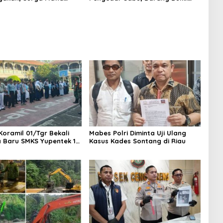
di Kab.50 Kota:
Nyaris 10 Gram Diamankan
s PETI Masih Mengepung
, Alam Rusak
Koramil 01/Tgr Bekali
Mabes Polri Diminta Uji Ulang
a Baru SMKS Yupentek 1
Kasus Kades Sontang di Riau
PBB dan Wawasan
aan