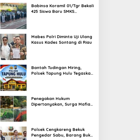
Babinsa Koramil 01/Tgr Bekali
425 Siswa Baru SMKS
Yupentek 1 dengan PBB dan
Wawasan Kebangsaan
Mabes Polri Diminta Uji Ulang
Kasus Kades Sontang di Riau
Bantah Tudingan Miring,
Polsek Tapung Hulu Tegaskan
Prosedur Hukum Kasus Curat
PLTD Sudah Sesuai SOP
Penegakan Hukum
Dipertanyakan, Surga Mafia
Tambang di Kab.50 Kota:
Aktivitas PETI Masih
Mengepung Kapur IX, Alam
Rusak
Polsek Cengkareng Bekuk
Pengedar Sabu, Barang Bukti