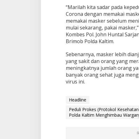
t
“Marilah kita sadar pada keped
a
Corona dengan memakai masker
l
y
memakai masker sebelum menim
o
mulai sekarang, pakai masker,”
n
Kombes Pol. John Huntal Sarja
A
Brimob Polda Kaltim.
P
e
l
Sebenarnya, masker lebih dian
o
yang sakit dan orang yang mer
p
meningkatnya jumlah orang yang
o
banyak orang sehat juga meng
r
virus ini.
S
a
t
b
Headline
r
i
Peduli Prokes (Protokol Kesehatan
m
Polda Kaltim Menghimbau Wargan
o
b
P
I
o