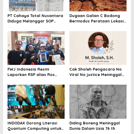
PT Cahaya Total Nusantara
Dugaan Galian C Bodong
Diduga Melanggar SOP
Bermodus Perataan Lokasi
Penanganan Kecelakaan
Mencuat, Krimsus Polda
Kerja Hingga meninggal
Riau Akan Tinjauan Lokasi
Dunia, Kluarga Korban
Merasa Di abaikan
FWJ Indonesia Resmi
Cak Sholeh Pengacara No
Laporkan RSP alias Ros
Viral No justice Meninggal
dengan Pasal UU ITE
Dunia
INDODAX Dorong Literasi
Diding Boneng Meninggal
Quantum Computing untuk
Dunia Dalam Usia 76 th
Perkuat Kesiapan Ekosistem