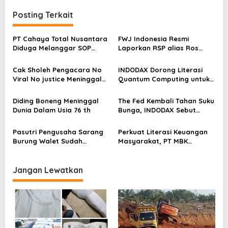
v
i
Posting Terkait
g
a
PT Cahaya Total Nusantara
FWJ Indonesia Resmi
Diduga Melanggar SOP
Laporkan RSP alias Ros
s
Penanganan Kecelakaan
dengan Pasal UU ITE
Kerja Hingga meninggal
i
Cak Sholeh Pengacara No
INDODAX Dorong Literasi
Dunia, Kluarga Korban
Viral No justice Meninggal
Quantum Computing untuk
p
Merasa Di abaikan
Dunia
Perkuat Kesiapan Ekosistem
o
Blockchain
Diding Boneng Meninggal
The Fed Kembali Tahan Suku
s
Dunia Dalam Usia 76 th
Bunga, INDODAX Sebut
Kepastian Kebijakan Dorong
Sentimen Pasar
Pasutri Pengusaha Sarang
Perkuat Literasi Keuangan
Burung Walet Sudah
Masyarakat, PT MBK
Berstatus Tersangka,
Ventura Salurkan Bantuan
Pelapor Desak Polda Jambi
Karpet Masjid di Pakuhaji
Segera Lakukan Penahanan
Jangan Lewatkan