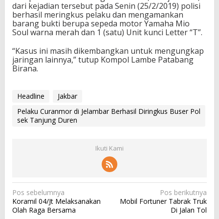
dari kejadian tersebut pada Senin (25/2/2019) polisi
berhasil meringkus pelaku dan mengamankan
barang bukti berupa sepeda motor Yamaha Mio
Soul warna merah dan 1 (satu) Unit kunci Letter “T”.
“Kasus ini masih dikembangkan untuk mengungkap
jaringan lainnya,” tutup Kompol Lambe Patabang
Birana.
Headline
Jakbar
Pelaku Curanmor di Jelambar Berhasil Diringkus Buser Pol
sek Tanjung Duren
Ikuti Kami
N
Pos sebelumnya
Pos berikutnya
Koramil 04/Jt Melaksanakan
Mobil Fortuner Tabrak Truk
a
Olah Raga Bersama
Di Jalan Tol