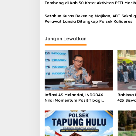
Tambang di Kab.50 Kota: Aktivitas PETI Masih
s
Mengepung Kapur IX, Alam Rusak
Setahun Kuras Rekening Majikan, ART Sekali
Perawat Lansia Ditangkap Polsek Kalideres
Jangan Lewatkan
Inflasi AS Melandai, INDODAX
Babinsa 
Nilai Momentum Positif bagi
425 Sisw
Bitcoin dan Ethereum Jelang ETH
dengan 
Genesis Day
Kebangs