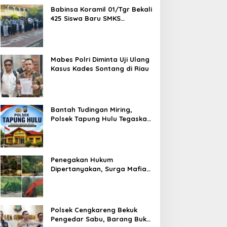
Babinsa Koramil 01/Tgr Bekali
425 Siswa Baru SMKS
Yupentek 1 dengan PBB dan
Wawasan Kebangsaan
Mabes Polri Diminta Uji Ulang
Kasus Kades Sontang di Riau
Bantah Tudingan Miring,
Polsek Tapung Hulu Tegaskan
Prosedur Hukum Kasus Curat
PLTD Sudah Sesuai SOP
Penegakan Hukum
Dipertanyakan, Surga Mafia
Tambang di Kab.50 Kota:
Aktivitas PETI Masih
Mengepung Kapur IX, Alam
Rusak
Polsek Cengkareng Bekuk
Pengedar Sabu, Barang Bukti