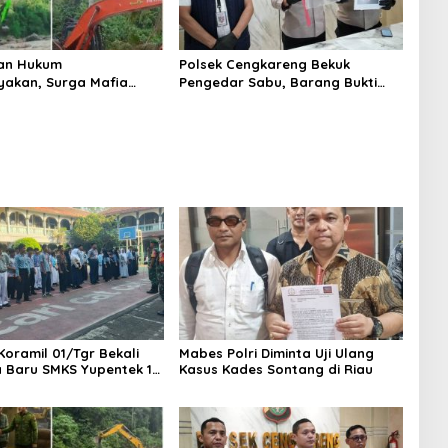
an Hukum
Polsek Cengkareng Bekuk
yakan, Surga Mafia
Pengedar Sabu, Barang Bukti
di Kab.50 Kota:
Nyaris 10 Gram Diamankan
s PETI Masih Mengepung
, Alam Rusak
Koramil 01/Tgr Bekali
Mabes Polri Diminta Uji Ulang
a Baru SMKS Yupentek 1
Kasus Kades Sontang di Riau
PBB dan Wawasan
aan