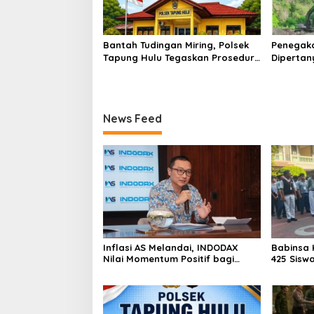
Bantah Tudingan Miring, Polsek
Penegak
Tapung Hulu Tegaskan Prosedur
Dipertan
Hukum Kasus Curat PLTD Sudah
Tambang 
Sesuai SOP
Aktivita
Kapur IX
News Feed
Inflasi AS Melandai, INDODAX
Babinsa 
Nilai Momentum Positif bagi
425 Sisw
Bitcoin dan Ethereum Jelang ETH
dengan 
Genesis Day
Kebangs