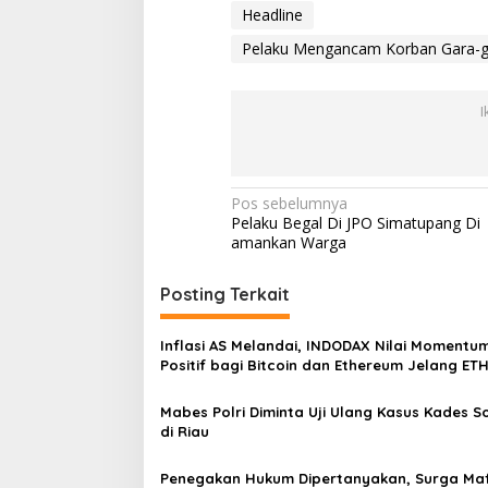
Headline
Pelaku Mengancam Korban Gara-gara
I
N
Pos sebelumnya
Pelaku Begal Di JPO Simatupang Di
a
amankan Warga
v
i
Posting Terkait
g
Inflasi AS Melandai, INDODAX Nilai Momentu
a
Positif bagi Bitcoin dan Ethereum Jelang ET
s
Genesis Day
Mabes Polri Diminta Uji Ulang Kasus Kades 
i
di Riau
p
o
Penegakan Hukum Dipertanyakan, Surga Maf