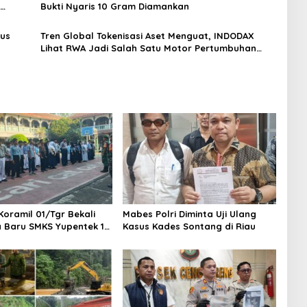
Bukti Nyaris 10 Gram Diamankan
gus
Tren Global Tokenisasi Aset Menguat, INDODAX
Lihat RWA Jadi Salah Satu Motor Pertumbuhan
Baru Industri Kripto
Koramil 01/Tgr Bekali
Mabes Polri Diminta Uji Ulang
a Baru SMKS Yupentek 1
Kasus Kades Sontang di Riau
PBB dan Wawasan
aan