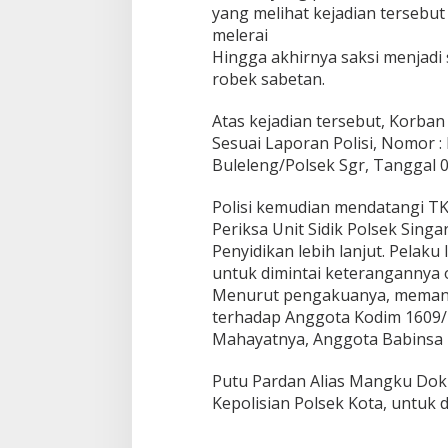
r
yang melihat kejadian tersebu
a
melerai
k
Hingga akhirnya saksi menjadi 
h
robek sabetan.
i
r
D
Atas kejadian tersebut, Korban
i
Sesuai Laporan Polisi, Nomor : 
P
Buleleng/Polsek Sgr, Tanggal 
o
l
Polisi kemudian mendatangi TK
i
s
Periksa Unit Sidik Polsek Singa
i
Penyidikan lebih lanjut. Pelaku
untuk dimintai keterangannya
Menurut pengakuanya, meman
terhadap Anggota Kodim 1609
Mahayatnya, Anggota Babinsa 
Putu Pardan Alias Mangku Dokl
Kepolisian Polsek Kota, untuk di