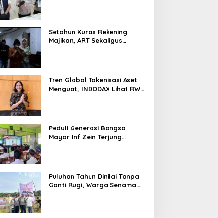
Nyaris 10 Gram Diamankan
Setahun Kuras Rekening
Majikan, ART Sekaligus
Perawat Lansia Ditangkap
Polsek Kalideres
Tren Global Tokenisasi Aset
Menguat, INDODAX Lihat RWA
Jadi Salah Satu Motor
Pertumbuhan Baru Industri
Kripto
Peduli Generasi Bangsa
Mayor Inf Zein Terjung
Langsung Berikan Materi
Kebangsaan Dan Bela
Negara Dalam MPLS Di
Sekolah
Puluhan Tahun Dinilai Tanpa
Ganti Rugi, Warga Senama
Nenek Desak PTPN IV
Regional III Hentikan Aktivitas
di Lahan Sengketa