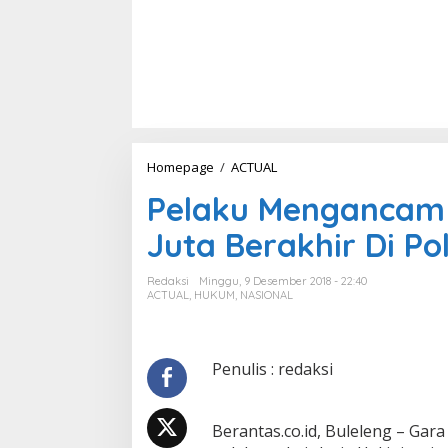
Homepage
/
ACTUAL
P
e
Pelaku Mengancam 
l
a
Juta Berakhir Di Pol
k
u
M
Redaksi
Minggu, 9 Desember 2018 - 22:40
e
ACTUAL
,
HUKUM
,
NASIONAL
n
g
a
n
Penulis : redaksi
c
a
m
Berantas.co.id, Buleleng – Gara
K