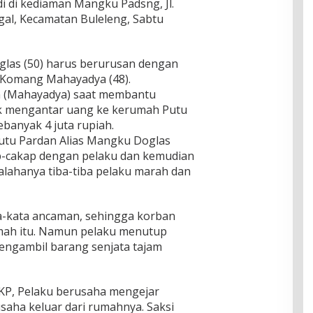
jadi di kediaman Mangku Padsng, Jl.
al, Kecamatan Buleleng, Sabtu
glas (50) harus berurusan dengan
m Komang Mahayadya (48).
n (Mahayadya) saat membantu
k mengantar uang ke kerumah Putu
banyak 4 juta rupiah.
Putu Pardan Alias Mangku Doglas
p-cakap dengan pelaku dan kemudian
alahanya tiba-tiba pelaku marah dan
a-kata ancaman, sehingga korban
umah itu. Namun pelaku menutup
engambil barang senjata tajam
KP, Pelaku berusaha mengejar
saha keluar dari rumahnya. Saksi