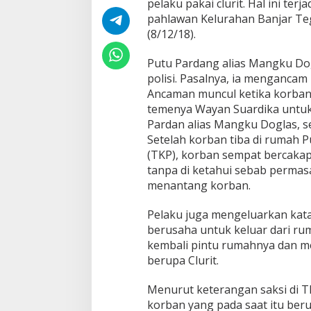
pelaku pakai clurit. Hal ini ter
o
pahlawan Kelurahan Banjar Teg
r
b
(8/12/18).
a
n
Putu Pardang alias Mangku Do
G
polisi. Pasalnya, ia menganca
a
Ancaman muncul ketika korba
r
a
temenya Wayan Suardika untu
-
Pardan alias Mangku Doglas, se
g
Setelah korban tiba di rumah 
a
(TKP), korban sempat bercaka
r
a
tanpa di ketahui sebab permas
D
menantang korban.
u
i
Pelaku juga mengeluarkan kat
t
berusaha untuk keluar dari r
4
J
kembali pintu rumahnya dan m
u
berupa Clurit.
t
a
Menurut keterangan saksi di T
B
korban yang pada saat itu beru
e