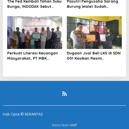
The Fed Kembali Tahan Suku
Pasutri Pengusaha Sarang
Bunga, INDODAX Sebut
Burung Walet Sudah
Kepastian Kebijakan Dorong
Berstatus Tersangka,
Sentimen Pasar
Pelapor Desak Polda Jambi
Segera Lakukan Penahanan
Perkuat Literasi Keuangan
Dugaan Jual Beli LKS di SDN
Masyarakat, PT MBK
001 Kasikan Resmi
Ventura Salurkan Bantuan
Dilaporkan ke Polres
Karpet Masjid di Pakuhaji
Kampar, Pemred – Pimum
Metroterkini.id Desak Usut
Kasus Ini
Hak Cipta © BERANTAS
Versi Non AMP