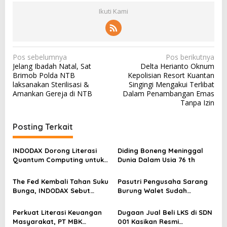
Ikuti Kami
N
Pos sebelumnya
Pos berikutnya
Jelang Ibadah Natal, Sat
Delta Herianto Oknum
a
Brimob Polda NTB
Kepolisian Resort Kuantan
v
laksanakan Sterilisasi &
Singingi Mengakui Terlibat
Amankan Gereja di NTB
Dalam Penambangan Emas
i
Tanpa Izin
g
a
Posting Terkait
s
INDODAX Dorong Literasi
Diding Boneng Meninggal
i
Quantum Computing untuk
Dunia Dalam Usia 76 th
p
Perkuat Kesiapan Ekosistem
Blockchain
o
The Fed Kembali Tahan Suku
Pasutri Pengusaha Sarang
Bunga, INDODAX Sebut
Burung Walet Sudah
s
Kepastian Kebijakan Dorong
Berstatus Tersangka,
Sentimen Pasar
Pelapor Desak Polda Jambi
Perkuat Literasi Keuangan
Dugaan Jual Beli LKS di SDN
Segera Lakukan Penahanan
Masyarakat, PT MBK
001 Kasikan Resmi