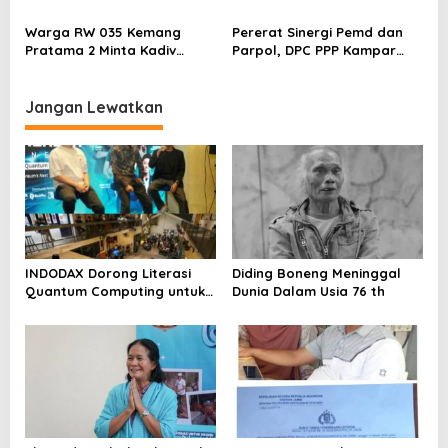
Ventura Salurkan Bantuan
Dilaporkan ke Polres
Karpet Masjid di Pakuhaji
Kampar, Pemred – Pimum
Warga RW 035 Kemang
Pererat Sinergi Pemd dan
Metroterkini.id Desak Usut
Pratama 2 Minta Kadiv
Parpol, DPC PPP Kampar
Kasus Ini
Propam Evaluasi Penyidik
Audiensi Bersam Bupati dan
dan Personel Paminal Polres
Wakil Bupati Kampar
Metro Bekasi Kota
Jangan Lewatkan
INDODAX Dorong Literasi
Diding Boneng Meninggal
Quantum Computing untuk
Dunia Dalam Usia 76 th
Perkuat Kesiapan Ekosistem
Blockchain