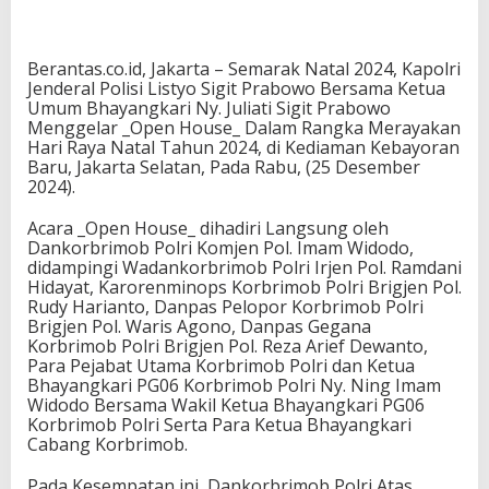
Berantas.co.id, Jakarta – Semarak Natal 2024, Kapolri
Jenderal Polisi Listyo Sigit Prabowo Bersama Ketua
Umum Bhayangkari Ny. Juliati Sigit Prabowo
Menggelar _Open House_ Dalam Rangka Merayakan
Hari Raya Natal Tahun 2024, di Kediaman Kebayoran
Baru, Jakarta Selatan, Pada Rabu, (25 Desember
2024).
Acara _Open House_ dihadiri Langsung oleh
Dankorbrimob Polri Komjen Pol. Imam Widodo,
didampingi Wadankorbrimob Polri Irjen Pol. Ramdani
Hidayat, Karorenminops Korbrimob Polri Brigjen Pol.
Rudy Harianto, Danpas Pelopor Korbrimob Polri
Brigjen Pol. Waris Agono, Danpas Gegana
Korbrimob Polri Brigjen Pol. Reza Arief Dewanto,
Para Pejabat Utama Korbrimob Polri dan Ketua
Bhayangkari PG06 Korbrimob Polri Ny. Ning Imam
Widodo Bersama Wakil Ketua Bhayangkari PG06
Korbrimob Polri Serta Para Ketua Bhayangkari
Cabang Korbrimob.
Pada Kesempatan ini, Dankorbrimob Polri Atas