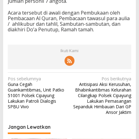
jumlah personil 7 angota.
Acara tersebut di awali dengan Pembukaan oleh
Pembacaan Al Quran, Pembacaan tawasul para aulia
/ ahlikubur dan tahlil, Sambutan-sambutan, dan
diakhiri Do’a Penutup, Ramah tamah.
Ikuti Kami
N
Pos sebelumnya
Pos berikutnya
Guna Cegah
Antisipasi Aksi Kerusuhan,
a
Guankamtibmas, Unit Patko
Bhabinkantibmas Kelurahan
v
51001 Polsek Cipayung
Cilangkap Polsek Cipayung
Lakukan Patroli Dialogis
Lakukan Pemasangan
i
SPBU Vivo
Sepanduk Himbauan Dari GP
g
Ansor Jaktim
a
Jangan Lewatkan
s