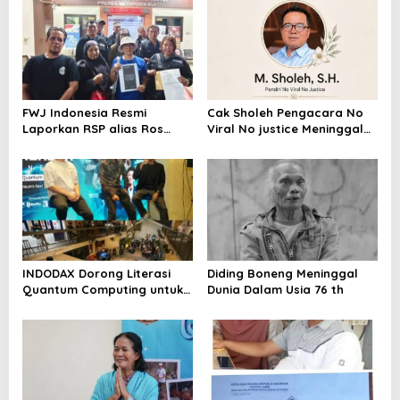
i
p
o
s
FWJ Indonesia Resmi
Cak Sholeh Pengacara No
Laporkan RSP alias Ros
Viral No justice Meninggal
dengan Pasal UU ITE
Dunia
INDODAX Dorong Literasi
Diding Boneng Meninggal
Quantum Computing untuk
Dunia Dalam Usia 76 th
Perkuat Kesiapan Ekosistem
Blockchain