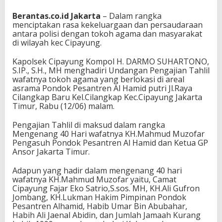
Berantas.co.id Jakarta
– Dalam rangka
menciptakan rasa kekeluargaan dan persaudaraan
antara polisi dengan tokoh agama dan masyarakat
di wilayah kec Cipayung.
Kapolsek Cipayung Kompol H. DARMO SUHARTONO,
S.IP., S.H., MH menghadiri Undangan Pengajian Tahlil
wafatnya tokoh agama yang berlokasi di areal
asrama Pondok Pesantren Al Hamid putri Jl.Raya
Cilangkap Baru Kel.Cilangkap Kec.Cipayung Jakarta
Timur, Rabu (12/06) malam.
Pengajian Tahlil di maksud dalam rangka
Mengenang 40 Hari wafatnya KH.Mahmud Muzofar
Pengasuh Pondok Pesantren Al Hamid dan Ketua GP
Ansor Jakarta Timur.
Adapun yang hadir dalam mengenang 40 hari
wafatnya KH.Mahmud Muzofar yaitu, Camat
Cipayung Fajar Eko Satrio,S.sos. MH, KH.Ali Gufron
Jombang, KH.Lukman Hakim Pimpinan Pondok
Pesantren Alhamid, Habib Umar Bin Abubahar,
Habih Ali Jaenal Abidin, dan Jumlah Jamaah Kurang