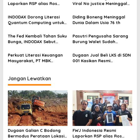
p
Laporkan RSP alias Ros
Viral No justice Meninggal
dengan Pasal UU ITE
Dunia
o
INDODAX Dorong Literasi
Diding Boneng Meninggal
s
Quantum Computing untuk
Dunia Dalam Usia 76 th
Perkuat Kesiapan Ekosistem
Blockchain
The Fed Kembali Tahan Suku
Pasutri Pengusaha Sarang
Bunga, INDODAX Sebut
Burung Walet Sudah
Kepastian Kebijakan Dorong
Berstatus Tersangka,
Sentimen Pasar
Pelapor Desak Polda Jambi
Perkuat Literasi Keuangan
Dugaan Jual Beli LKS di SDN
Segera Lakukan Penahanan
Masyarakat, PT MBK
001 Kasikan Resmi
Ventura Salurkan Bantuan
Dilaporkan ke Polres
Karpet Masjid di Pakuhaji
Kampar, Pemred – Pimum
Metroterkini.id Desak Usut
Jangan Lewatkan
Kasus Ini
Dugaan Galian C Bodong
FWJ Indonesia Resmi
Bermodus Perataan Lokasi
Laporkan RSP alias Ros