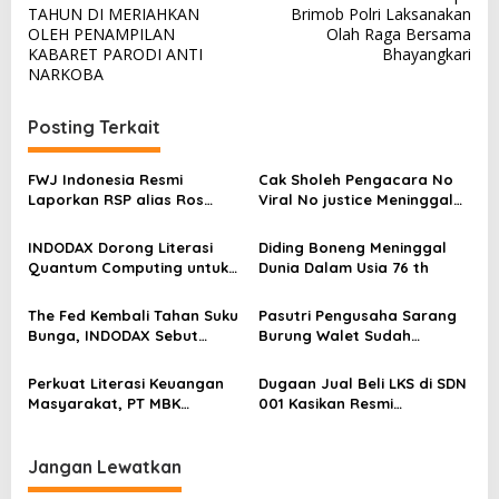
a
TAHUN DI MERIAHKAN
Brimob Polri Laksanakan
v
OLEH PENAMPILAN
Olah Raga Bersama
KABARET PARODI ANTI
Bhayangkari
i
NARKOBA
g
a
Posting Terkait
s
FWJ Indonesia Resmi
Cak Sholeh Pengacara No
i
Laporkan RSP alias Ros
Viral No justice Meninggal
p
dengan Pasal UU ITE
Dunia
o
INDODAX Dorong Literasi
Diding Boneng Meninggal
Quantum Computing untuk
Dunia Dalam Usia 76 th
s
Perkuat Kesiapan Ekosistem
Blockchain
The Fed Kembali Tahan Suku
Pasutri Pengusaha Sarang
Bunga, INDODAX Sebut
Burung Walet Sudah
Kepastian Kebijakan Dorong
Berstatus Tersangka,
Sentimen Pasar
Pelapor Desak Polda Jambi
Perkuat Literasi Keuangan
Dugaan Jual Beli LKS di SDN
Segera Lakukan Penahanan
Masyarakat, PT MBK
001 Kasikan Resmi
Ventura Salurkan Bantuan
Dilaporkan ke Polres
Karpet Masjid di Pakuhaji
Kampar, Pemred – Pimum
Metroterkini.id Desak Usut
Jangan Lewatkan
Kasus Ini