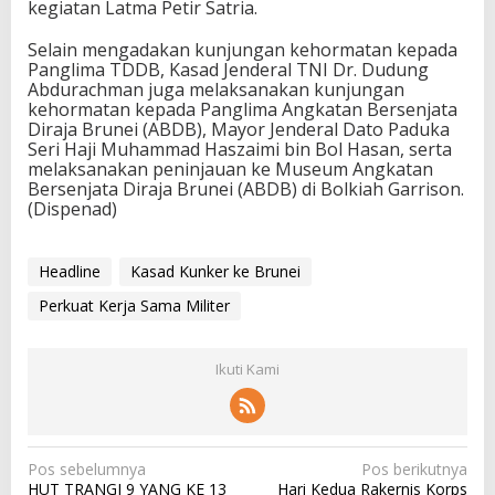
kegiatan Latma Petir Satria.
Selain mengadakan kunjungan kehormatan kepada
Panglima TDDB, Kasad Jenderal TNI Dr. Dudung
Abdurachman juga melaksanakan kunjungan
kehormatan kepada Panglima Angkatan Bersenjata
Diraja Brunei (ABDB), Mayor Jenderal Dato Paduka
Seri Haji Muhammad Haszaimi bin Bol Hasan, serta
melaksanakan peninjauan ke Museum Angkatan
Bersenjata Diraja Brunei (ABDB) di Bolkiah Garrison.
(Dispenad)
Headline
Kasad Kunker ke Brunei
Perkuat Kerja Sama Militer
Ikuti Kami
N
Pos sebelumnya
Pos berikutnya
HUT TRANGI 9 YANG KE 13
Hari Kedua Rakernis Korps