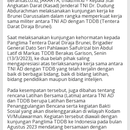
Berantas.co.id, JAKARTA, tniad.mil.id – Kepala Staf
Angkatan Darat (Kasad) Jenderal TNI Dr. Dudung
Abdurachman melaksanakan kunjungan kerja ke
Brunei Darussalam dalam rangka memperkuat kerja
sama militer antara TNI AD dengan TDDB (Tentera
Darat Diraja Brunei).
Saat melaksanakan kunjungan kehormatan kepada
Panglima Tentera Darat Diraja Brunei, Brigadier
General Dato Seri Pahlawan Saifulrizal bin Abdul
Latif di Markas TDDB Berakas Garison, Senin
(13/3/2023), ke dua belah pihak saling
mengapresiasi atas terlaksananya kerja sama antara
TNI AD dengan TDDB yang telah terjalin dengan
baik di berbagai bidang, baik di bidang latihan,
bidang pendidikan maupun bidang intelijen.
Pada kesempatan tersebut, juga dibahas tentang
rencana Latihan Bersama (Latma) antara TNI AD
dan TDDB berupa Latihan Bersama
Penanggulangan Bencana serta kegiatan Bakti
Sosial yang akan diselenggarakan di wilayah Kodam
VI/Mulawarman. Kegiatan tersebut diawali dengan
kunjungan Panglima TDDB ke Indonesia pada bulan
Agustus 2023 mendatang bersamaan dengan