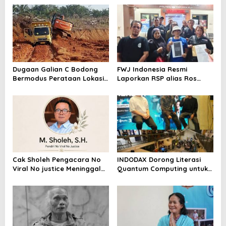
Dugaan Galian C Bodong
FWJ Indonesia Resmi
Bermodus Perataan Lokasi
Laporkan RSP alias Ros
Mencuat, Krimsus Polda
dengan Pasal UU ITE
Riau Akan Tinjauan Lokasi
Cak Sholeh Pengacara No
INDODAX Dorong Literasi
Viral No justice Meninggal
Quantum Computing untuk
Dunia
Perkuat Kesiapan Ekosistem
Blockchain