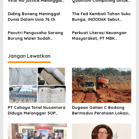
o
Viral No justice Meninggal
Quantum Computing untuk
Merasa Di abaikan
Dunia
Perkuat Kesiapan Ekosistem
s
Blockchain
Diding Boneng Meninggal
The Fed Kembali Tahan Suku
Dunia Dalam Usia 76 th
Bunga, INDODAX Sebut
Kepastian Kebijakan Dorong
Sentimen Pasar
Pasutri Pengusaha Sarang
Perkuat Literasi Keuangan
Burung Walet Sudah
Masyarakat, PT MBK
Berstatus Tersangka,
Ventura Salurkan Bantuan
Pelapor Desak Polda Jambi
Karpet Masjid di Pakuhaji
Segera Lakukan Penahanan
Jangan Lewatkan
PT Cahaya Total Nusantara
Dugaan Galian C Bodong
Diduga Melanggar SOP
Bermodus Perataan Lokasi
Penanganan Kecelakaan
Mencuat, Krimsus Polda
Kerja Hingga meninggal
Riau Akan Tinjauan Lokasi
Dunia, Kluarga Korban
Merasa Di abaikan