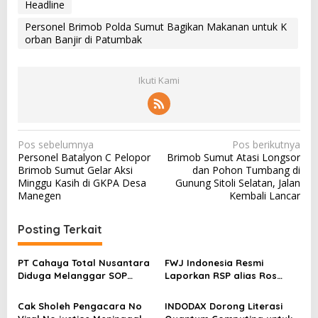
Headline
Personel Brimob Polda Sumut Bagikan Makanan untuk K
orban Banjir di Patumbak
Ikuti Kami
N
Pos sebelumnya
Pos berikutnya
Personel Batalyon C Pelopor
Brimob Sumut Atasi Longsor
a
Brimob Sumut Gelar Aksi
dan Pohon Tumbang di
v
Minggu Kasih di GKPA Desa
Gunung Sitoli Selatan, Jalan
Manegen
Kembali Lancar
i
g
Posting Terkait
a
s
PT Cahaya Total Nusantara
FWJ Indonesia Resmi
Diduga Melanggar SOP
Laporkan RSP alias Ros
i
Penanganan Kecelakaan
dengan Pasal UU ITE
p
Kerja Hingga meninggal
Cak Sholeh Pengacara No
INDODAX Dorong Literasi
Dunia, Kluarga Korban