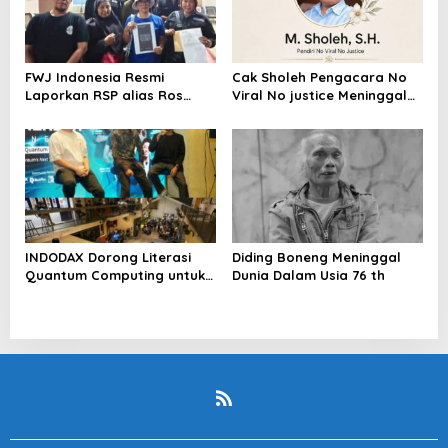
FWJ Indonesia Resmi
Cak Sholeh Pengacara No
Laporkan RSP alias Ros
Viral No justice Meninggal
dengan Pasal UU ITE
Dunia
INDODAX Dorong Literasi
Diding Boneng Meninggal
Quantum Computing untuk
Dunia Dalam Usia 76 th
Perkuat Kesiapan Ekosistem
Blockchain