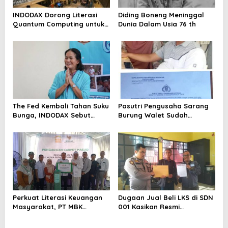
INDODAX Dorong Literasi
Diding Boneng Meninggal
Quantum Computing untuk
Dunia Dalam Usia 76 th
Perkuat Kesiapan Ekosistem
Blockchain
The Fed Kembali Tahan Suku
Pasutri Pengusaha Sarang
Bunga, INDODAX Sebut
Burung Walet Sudah
Kepastian Kebijakan Dorong
Berstatus Tersangka,
Sentimen Pasar
Pelapor Desak Polda Jambi
Segera Lakukan Penahanan
Perkuat Literasi Keuangan
Dugaan Jual Beli LKS di SDN
Masyarakat, PT MBK
001 Kasikan Resmi
Ventura Salurkan Bantuan
Dilaporkan ke Polres
Karpet Masjid di Pakuhaji
Kampar, Pemred – Pimum