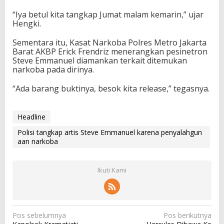
“Iya betul kita tangkap Jumat malam kemarin,” ujar
Hengki.
Sementara itu, Kasat Narkoba Polres Metro Jakarta
Barat AKBP Erick Frendriz menerangkan pesinetron
Steve Emmanuel diamankan terkait ditemukan
narkoba pada dirinya.
“Ada barang buktinya, besok kita release,” tegasnya.
Headline
Polisi tangkap artis Steve Emmanuel karena penyalahgun
aan narkoba
Ikuti Kami
N
Pos sebelumnya
Pos berikutnya