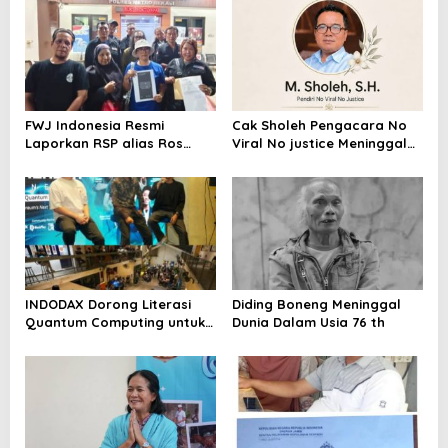
FWJ Indonesia Resmi
Cak Sholeh Pengacara No
Laporkan RSP alias Ros
Viral No justice Meninggal
dengan Pasal UU ITE
Dunia
INDODAX Dorong Literasi
Diding Boneng Meninggal
Quantum Computing untuk
Dunia Dalam Usia 76 th
Perkuat Kesiapan Ekosistem
Blockchain