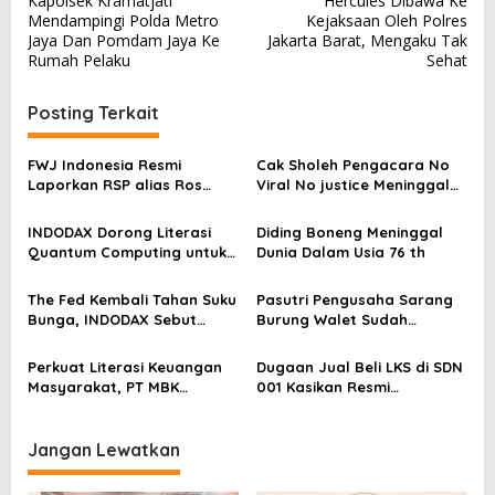
Kapolsek Kramatjati
Hercules Dibawa Ke
a
Mendampingi Polda Metro
Kejaksaan Oleh Polres
v
Jaya Dan Pomdam Jaya Ke
Jakarta Barat, Mengaku Tak
Rumah Pelaku
Sehat
i
g
Posting Terkait
a
s
FWJ Indonesia Resmi
Cak Sholeh Pengacara No
Laporkan RSP alias Ros
Viral No justice Meninggal
i
dengan Pasal UU ITE
Dunia
p
INDODAX Dorong Literasi
Diding Boneng Meninggal
o
Quantum Computing untuk
Dunia Dalam Usia 76 th
Perkuat Kesiapan Ekosistem
s
Blockchain
The Fed Kembali Tahan Suku
Pasutri Pengusaha Sarang
Bunga, INDODAX Sebut
Burung Walet Sudah
Kepastian Kebijakan Dorong
Berstatus Tersangka,
Sentimen Pasar
Pelapor Desak Polda Jambi
Perkuat Literasi Keuangan
Dugaan Jual Beli LKS di SDN
Segera Lakukan Penahanan
Masyarakat, PT MBK
001 Kasikan Resmi
Ventura Salurkan Bantuan
Dilaporkan ke Polres
Karpet Masjid di Pakuhaji
Kampar, Pemred – Pimum
Metroterkini.id Desak Usut
Jangan Lewatkan
Kasus Ini