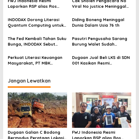
FWJ Indonesia Resmi
Cak Sholeh Pengacara No
p
Laporkan RSP alias Ros
Viral No justice Meninggal
dengan Pasal UU ITE
Dunia
o
INDODAX Dorong Literasi
Diding Boneng Meninggal
s
Quantum Computing untuk
Dunia Dalam Usia 76 th
Perkuat Kesiapan Ekosistem
Blockchain
The Fed Kembali Tahan Suku
Pasutri Pengusaha Sarang
Bunga, INDODAX Sebut
Burung Walet Sudah
Kepastian Kebijakan Dorong
Berstatus Tersangka,
Sentimen Pasar
Pelapor Desak Polda Jambi
Perkuat Literasi Keuangan
Dugaan Jual Beli LKS di SDN
Segera Lakukan Penahanan
Masyarakat, PT MBK
001 Kasikan Resmi
Ventura Salurkan Bantuan
Dilaporkan ke Polres
Karpet Masjid di Pakuhaji
Kampar, Pemred – Pimum
Metroterkini.id Desak Usut
Jangan Lewatkan
Kasus Ini
Dugaan Galian C Bodong
FWJ Indonesia Resmi
Bermodus Perataan Lokasi
Laporkan RSP alias Ros