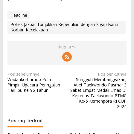
Headline
Polres Jakbar Tunjukkan Kepedulian dengan Sigap Bantu
Korban Kecelakaan
Ikuti Kami
N
Pos sebelumnya
Pos berikutnya
Wadankorbrimob Polri
Sungguh Membanggakan,
a
Pimpin Upacara Peringatan
Atlet Taekwondo Pasmar 3
v
Hari Ibu Ke-96 Tahun
Sabet Empat Medali Emas Di
Kejurnas Taekwondo PTMC
i
Ke-5 Kemenpora RI CUP
g
2024
a
Posting Terkait
s
i