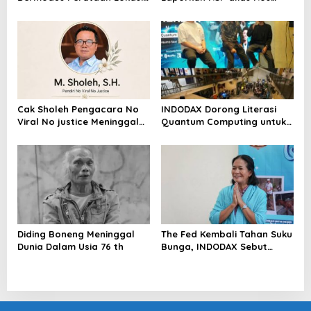
Mencuat, Krimsus Polda
dengan Pasal UU ITE
Riau Akan Tinjauan Lokasi
Cak Sholeh Pengacara No
INDODAX Dorong Literasi
Viral No justice Meninggal
Quantum Computing untuk
Dunia
Perkuat Kesiapan Ekosistem
Blockchain
Diding Boneng Meninggal
The Fed Kembali Tahan Suku
Dunia Dalam Usia 76 th
Bunga, INDODAX Sebut
Kepastian Kebijakan Dorong
Sentimen Pasar