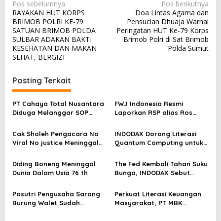
N
Pos sebelumnya
Pos berikutnya
RAYAKAN HUT KORPS
Doa Lintas Agama dan
a
BRIMOB POLRI KE-79
Pensucian Dhuaja Warnai
v
SATUAN BRIMOB POLDA
Peringatan HUT Ke-79 Korps
SULBAR ADAKAN BAKTI
Brimob Polri di Sat Brimob
i
KESEHATAN DAN MAKAN
Polda Sumut
g
SEHAT, BERGIZI
a
Posting Terkait
s
i
PT Cahaya Total Nusantara
FWJ Indonesia Resmi
p
Diduga Melanggar SOP
Laporkan RSP alias Ros
Penanganan Kecelakaan
dengan Pasal UU ITE
o
Kerja Hingga meninggal
Cak Sholeh Pengacara No
INDODAX Dorong Literasi
s
Dunia, Kluarga Korban
Viral No justice Meninggal
Quantum Computing untuk
Merasa Di abaikan
Dunia
Perkuat Kesiapan Ekosistem
Blockchain
Diding Boneng Meninggal
The Fed Kembali Tahan Suku
Dunia Dalam Usia 76 th
Bunga, INDODAX Sebut
Kepastian Kebijakan Dorong
Sentimen Pasar
Pasutri Pengusaha Sarang
Perkuat Literasi Keuangan
Burung Walet Sudah
Masyarakat, PT MBK
Berstatus Tersangka,
Ventura Salurkan Bantuan
Pelapor Desak Polda Jambi
Karpet Masjid di Pakuhaji