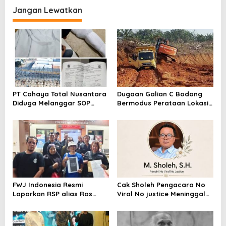
Segera Lakukan Penahanan
Jangan Lewatkan
PT Cahaya Total Nusantara
Dugaan Galian C Bodong
Diduga Melanggar SOP
Bermodus Perataan Lokasi
Penanganan Kecelakaan
Mencuat, Krimsus Polda
Kerja Hingga meninggal
Riau Akan Tinjauan Lokasi
Dunia, Kluarga Korban
Merasa Di abaikan
FWJ Indonesia Resmi
Cak Sholeh Pengacara No
Laporkan RSP alias Ros
Viral No justice Meninggal
dengan Pasal UU ITE
Dunia