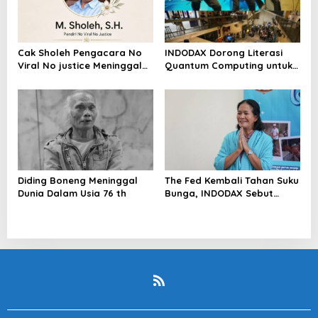
Cak Sholeh Pengacara No
INDODAX Dorong Literasi
Viral No justice Meninggal
Quantum Computing untuk
Dunia
Perkuat Kesiapan Ekosistem
Blockchain
Diding Boneng Meninggal
The Fed Kembali Tahan Suku
Dunia Dalam Usia 76 th
Bunga, INDODAX Sebut
Kepastian Kebijakan Dorong
Sentimen Pasar