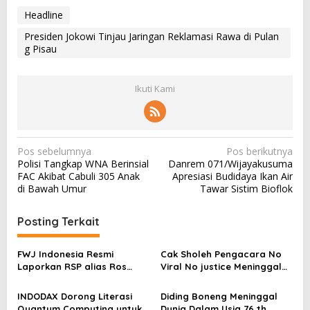
Headline
Presiden Jokowi Tinjau Jaringan Reklamasi Rawa di Pulan
g Pisau
Ikuti Kami
N
Pos sebelumnya
Pos berikutnya
Polisi Tangkap WNA Berinsial
Danrem 071/Wijayakusuma
a
FAC Akibat Cabuli 305 Anak
Apresiasi Budidaya Ikan Air
v
di Bawah Umur
Tawar Sistim Bioflok
i
Posting Terkait
g
a
FWJ Indonesia Resmi
Cak Sholeh Pengacara No
s
Laporkan RSP alias Ros
Viral No justice Meninggal
dengan Pasal UU ITE
Dunia
i
INDODAX Dorong Literasi
Diding Boneng Meninggal
p
Quantum Computing untuk
Dunia Dalam Usia 76 th