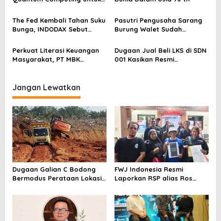
o
Perkuat Kesiapan Ekosistem
Blockchain
s
The Fed Kembali Tahan Suku
Pasutri Pengusaha Sarang
Bunga, INDODAX Sebut
Burung Walet Sudah
Kepastian Kebijakan Dorong
Berstatus Tersangka,
Sentimen Pasar
Pelapor Desak Polda Jambi
Perkuat Literasi Keuangan
Dugaan Jual Beli LKS di SDN
Segera Lakukan Penahanan
Masyarakat, PT MBK
001 Kasikan Resmi
Ventura Salurkan Bantuan
Dilaporkan ke Polres
Karpet Masjid di Pakuhaji
Kampar, Pemred – Pimum
Metroterkini.id Desak Usut
Jangan Lewatkan
Kasus Ini
Dugaan Galian C Bodong
FWJ Indonesia Resmi
Bermodus Perataan Lokasi
Laporkan RSP alias Ros
Mencuat, Krimsus Polda
dengan Pasal UU ITE
Riau Akan Tinjauan Lokasi