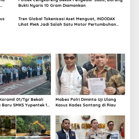
Bukti Nyaris 10 Gram Diamankan
gus
Tren Global Tokenisasi Aset Menguat, INDODAX
Lihat RWA Jadi Salah Satu Motor Pertumbuhan
Baru Industri Kripto
Koramil 01/Tgr Bekali
Mabes Polri Diminta Uji Ulang
a Baru SMKS Yupentek 1
Kasus Kades Sontang di Riau
PBB dan Wawasan
aan