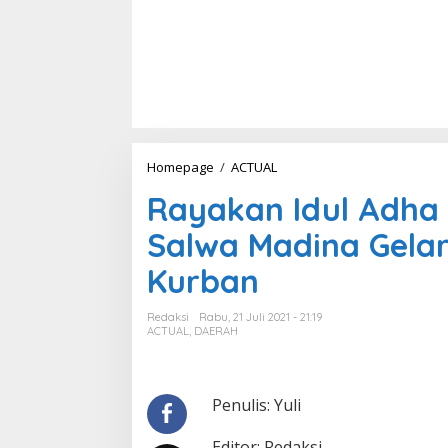
Homepage
/
ACTUAL
R
a
Rayakan Idul Adha 
y
a
Salwa Madina Gela
k
a
Kurban
n
I
d
Redaksi
Rabu, 21 Juli 2021 - 21:19
u
ACTUAL
,
DAERAH
l
A
d
h
Penulis: Yuli
a
1
Editor: Redaksi