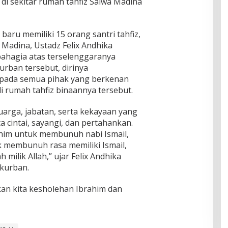
di sekitar rumah tahfiz Salwa Madina
aru memiliki 15 orang santri tahfiz,
Madina, Ustadz Felix Andhika
ahagia atas terselenggaranya
rban tersebut, dirinya
pada semua pihak yang berkenan
 rumah tahfiz binaannya tersebut.
luarga, jabatan, serta kekayaan yang
ita cintai, sayangi, dan pertahankan.
ahim untuk membunuh nabi Ismail,
k membunuh rasa memiliki Ismail,
milik Allah,” ujar Felix Andhika
kurban.
n kita kesholehan Ibrahim dan