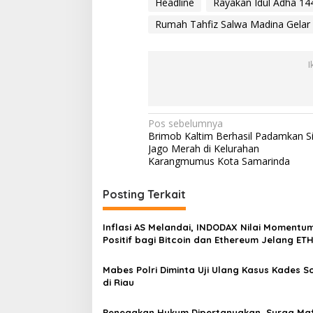
Headline
Rayakan Idul Adha 14
u
r
Rumah Tahfiz Salwa Madina Gela
b
a
n
I
N
Pos sebelumnya
Brimob Kaltim Berhasil Padamkan S
a
Jago Merah di Kelurahan
v
Karangmumus Kota Samarinda
i
Posting Terkait
g
a
Inflasi AS Melandai, INDODAX Nilai Momentu
s
Positif bagi Bitcoin dan Ethereum Jelang ET
Genesis Day
i
Mabes Polri Diminta Uji Ulang Kasus Kades 
p
di Riau
o
Penegakan Hukum Dipertanyakan, Surga Maf