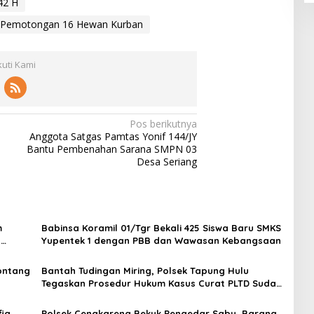
42 H
r Pemotongan 16 Hewan Kurban
kuti Kami
Pos berikutnya
i
Anggota Satgas Pamtas Yonif 144/JY
Bantu Pembenahan Sarana SMPN 03
Desa Seriang
m
Babinsa Koramil 01/Tgr Bekali 425 Siswa Baru SMKS
H
Yupentek 1 dengan PBB dan Wawasan Kebangsaan
Sontang
Bantah Tudingan Miring, Polsek Tapung Hulu
Tegaskan Prosedur Hukum Kasus Curat PLTD Sudah
Sesuai SOP
ia
Polsek Cengkareng Bekuk Pengedar Sabu, Barang