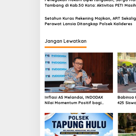
s
Tambang di Kab.50 Kota: Aktivitas PETI Masih
Mengepung Kapur IX, Alam Rusak
Setahun Kuras Rekening Majikan, ART Sekali
Perawat Lansia Ditangkap Polsek Kalideres
Jangan Lewatkan
Inflasi AS Melandai, INDODAX
Babinsa 
Nilai Momentum Positif bagi
425 Sisw
Bitcoin dan Ethereum Jelang ETH
dengan 
Genesis Day
Kebangs