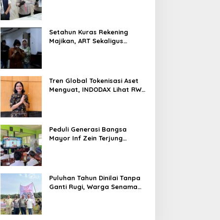
Nyaris 10 Gram Diamankan
Setahun Kuras Rekening
Majikan, ART Sekaligus
Perawat Lansia Ditangkap
Polsek Kalideres
Tren Global Tokenisasi Aset
Menguat, INDODAX Lihat RWA
Jadi Salah Satu Motor
Pertumbuhan Baru Industri
Kripto
Peduli Generasi Bangsa
Mayor Inf Zein Terjung
Langsung Berikan Materi
Kebangsaan Dan Bela
Negara Dalam MPLS Di
Sekolah
Puluhan Tahun Dinilai Tanpa
Ganti Rugi, Warga Senama
Nenek Desak PTPN IV
Regional III Hentikan Aktivitas
di Lahan Sengketa