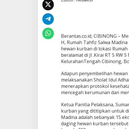
4
4
2
H
,
R
u
Berantas.co.id, CIBINONG – Mem
m
H, Rumah Tahfiz Salwa Madina
a
hewan kurban di lokasi Rumah 
h
T
beralamat di Jl .Kirai RT 5 RW 
a
KelurahanTengah Cibinong, Bog
h
f
Adapun penyembelihan hewan k
i
melaksanakan Sholat Idul Adha,
z
S
menerapkan protokol kesehata
a
mencegah kerumunan dan memut
l
w
Ketua Panitia Pelaksana, Sum
a
kurban yang dititipkan untuk d
M
a
Madina adalah sebanyak 15 eko
d
daging hewan kurban tersebut l
i