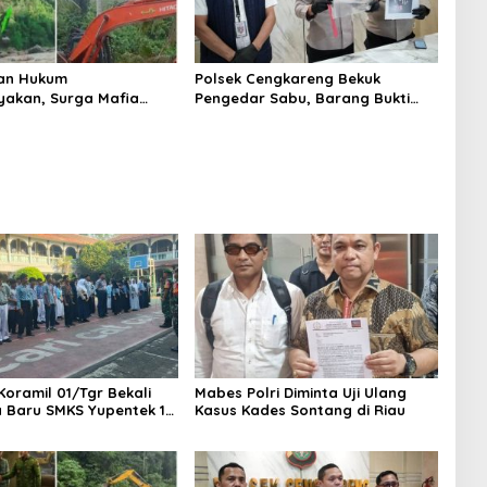
an Hukum
Polsek Cengkareng Bekuk
yakan, Surga Mafia
Pengedar Sabu, Barang Bukti
di Kab.50 Kota:
Nyaris 10 Gram Diamankan
s PETI Masih Mengepung
, Alam Rusak
Koramil 01/Tgr Bekali
Mabes Polri Diminta Uji Ulang
a Baru SMKS Yupentek 1
Kasus Kades Sontang di Riau
PBB dan Wawasan
aan