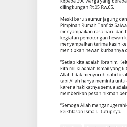
kepada 200 warga yang berada 
n
dilingkungan Rt.05 Rw.05.
a
G
e
Meski baru seumur jagung dan b
l
Pimpinan Rumah Tahfidz Salwa 
a
menyampaikan rasa haru dan b
r
kegiatan pemotongan hewan ku
P
menyampaikan terima kasih ke
e
m
menitipkan hewan kurbannya di
o
t
“Setiap kita adalah Ibrahim. Ke
o
kita miliki adalah Ismail yang k
n
Allah tidak menyuruh nabi Ibr
g
a
tapi Allah hanya meminta untu
n
karena hakikatnya semua adalah 
1
memberikan pesan hikmah ber
6
H
“Semoga Allah menganugerahka
e
w
keikhlasan Ismail,” tutupnya.
a
n
K