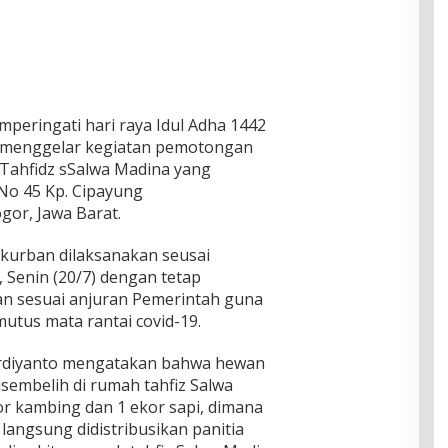
peringati hari raya Idul Adha 1442
 menggelar kegiatan pemotongan
Tahfidz sSalwa Madina yang
5 No 45 Kp. Cipayung
or, Jawa Barat.
urban dilaksanakan seusai
 Senin (20/7) dengan tetap
n sesuai anjuran Pemerintah guna
us mata rantai covid-19.
ardiyanto mengatakan bahwa hewan
isembelih di rumah tahfiz Salwa
r kambing dan 1 ekor sapi, dimana
angsung didistribusikan panitia