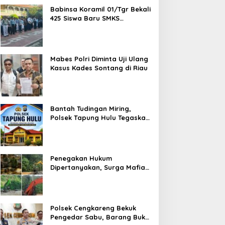
Babinsa Koramil 01/Tgr Bekali
425 Siswa Baru SMKS
Yupentek 1 dengan PBB dan
Wawasan Kebangsaan
Mabes Polri Diminta Uji Ulang
Kasus Kades Sontang di Riau
Bantah Tudingan Miring,
Polsek Tapung Hulu Tegaskan
Prosedur Hukum Kasus Curat
PLTD Sudah Sesuai SOP
Penegakan Hukum
Dipertanyakan, Surga Mafia
Tambang di Kab.50 Kota:
Aktivitas PETI Masih
Mengepung Kapur IX, Alam
Rusak
Polsek Cengkareng Bekuk
Pengedar Sabu, Barang Bukti