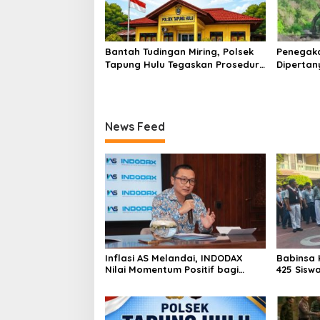
Bantah Tudingan Miring, Polsek
Penegak
Tapung Hulu Tegaskan Prosedur
Dipertan
Hukum Kasus Curat PLTD Sudah
Tambang 
Sesuai SOP
Aktivita
Kapur IX
News Feed
Inflasi AS Melandai, INDODAX
Babinsa 
Nilai Momentum Positif bagi
425 Sisw
Bitcoin dan Ethereum Jelang ETH
dengan 
Genesis Day
Kebangs