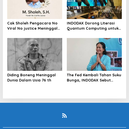
Cak Sholeh Pengacara No
INDODAX Dorong Literasi
Viral No justice Meninggal
Quantum Computing untuk
Dunia
Perkuat Kesiapan Ekosistem
Blockchain
Diding Boneng Meninggal
The Fed Kembali Tahan Suku
Dunia Dalam Usia 76 th
Bunga, INDODAX Sebut
Kepastian Kebijakan Dorong
Sentimen Pasar