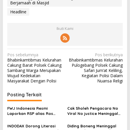
Berjamaah di Masjid
Headline
Ikuti Kami
N
Pos sebelumnya
Pos berikutnya
Bhabinkamtibmas Kelurahan
Bhabinkamtibmas Kelurahan
a
Cakung Barat Polsek Cakung
Pulogebang Polsek Cakung
v
Sambang Warga Merupakan
Safari Jum’at Keliling,
Wujud Kedekatan
Kegiatan Polisi Dalam
i
Masyarakat Dengan Polisi
Nuansa Religi
g
a
Posting Terkait
s
FWJ Indonesia Resmi
Cak Sholeh Pengacara No
i
Laporkan RSP alias Ros
Viral No justice Meninggal
p
dengan Pasal UU ITE
Dunia
o
INDODAX Dorong Literasi
Diding Boneng Meninggal