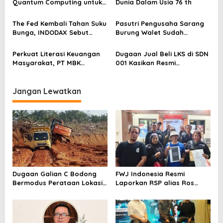
Quantum Computing untuk
Dunia Dalam Usia 76 th
s
Perkuat Kesiapan Ekosistem
Blockchain
The Fed Kembali Tahan Suku
Pasutri Pengusaha Sarang
Bunga, INDODAX Sebut
Burung Walet Sudah
Kepastian Kebijakan Dorong
Berstatus Tersangka,
Sentimen Pasar
Pelapor Desak Polda Jambi
Perkuat Literasi Keuangan
Dugaan Jual Beli LKS di SDN
Segera Lakukan Penahanan
Masyarakat, PT MBK
001 Kasikan Resmi
Ventura Salurkan Bantuan
Dilaporkan ke Polres
Karpet Masjid di Pakuhaji
Kampar, Pemred – Pimum
Metroterkini.id Desak Usut
Jangan Lewatkan
Kasus Ini
Dugaan Galian C Bodong
FWJ Indonesia Resmi
Bermodus Perataan Lokasi
Laporkan RSP alias Ros
Mencuat, Krimsus Polda
dengan Pasal UU ITE
Riau Akan Tinjauan Lokasi