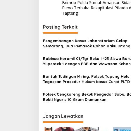
Brimob Polda Sumut Amankan Sida
a
Pleno Terbuka Rekapitulasi Pilkada d
v
Tapteng
i
Posting Terkait
g
a
Pengembangan Kasus Laboratorium Gelap
s
Semarang, Dua Pemasok Bahan Baku Ditang
Cakung Hingga Sita 1,5 Ton Bahan Baku
i
Babinsa Koramil 01/Tgr Bekali 425 Siswa Bar
p
Yupentek 1 dengan PBB dan Wawasan Keba
o
Bantah Tudingan Miring, Polsek Tapung Hulu
s
Tegaskan Prosedur Hukum Kasus Curat PLTD
Sesuai SOP
Polsek Cengkareng Bekuk Pengedar Sabu, B
Bukti Nyaris 10 Gram Diamankan
Jangan Lewatkan