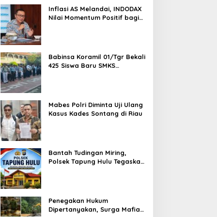
1,5 Ton Bahan Baku
Inflasi AS Melandai, INDODAX
Nilai Momentum Positif bagi
Bitcoin dan Ethereum Jelang
ETH Genesis Day
Babinsa Koramil 01/Tgr Bekali
425 Siswa Baru SMKS
Yupentek 1 dengan PBB dan
Wawasan Kebangsaan
Mabes Polri Diminta Uji Ulang
Kasus Kades Sontang di Riau
Bantah Tudingan Miring,
Polsek Tapung Hulu Tegaskan
Prosedur Hukum Kasus Curat
PLTD Sudah Sesuai SOP
Penegakan Hukum
Dipertanyakan, Surga Mafia