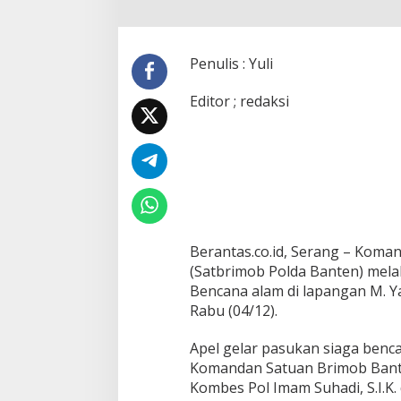
n
t
e
n
Penulis : Yuli
L
a
Editor ; redaksi
k
s
a
n
a
k
a
n
A
p
Berantas.co.id, Serang – Koma
e
(Satbrimob Polda Banten) mela
l
Bencana alam di lapangan M. Y
G
Rabu (04/12).
e
l
a
Apel gelar pasukan siaga benca
r
Komandan Satuan Brimob Bant
P
Kombes Pol Imam Suhadi, S.I.K.
a