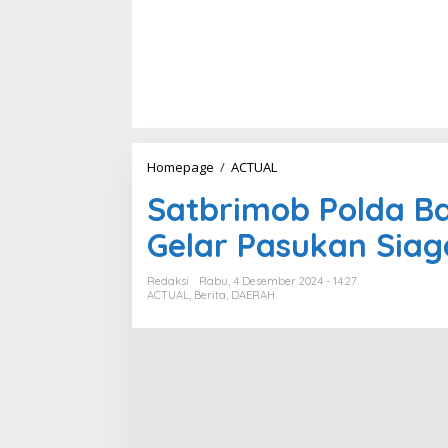
Homepage
/
ACTUAL
S
a
Satbrimob Polda B
t
b
Gelar Pasukan Sia
r
i
m
Redaksi
Rabu, 4 Desember 2024 - 14:27
o
ACTUAL
,
Berita
,
DAERAH
b
P
o
l
d
a
B
a