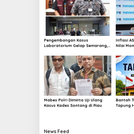
Pengembangan Kasus
Inflasi 
Laboratorium Gelap Semarang,
Nilai Mo
Dua Pemasok Bahan Baku
Bitcoin 
Ditangkap di Cakung Hingga Sita
Genesis 
1,5 Ton Bahan Baku
Mabes Polri Diminta Uji Ulang
Bantah T
Kasus Kades Sontang di Riau
Tapung H
Hukum Ka
Sesuai S
News Feed