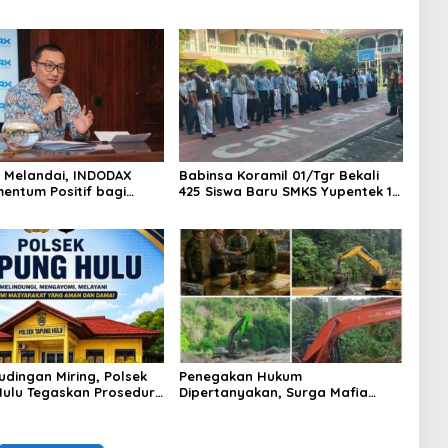
AS Melandai, INDODAX
Babinsa Koramil 01/Tgr Bekali
mentum Positif bagi
425 Siswa Baru SMKS Yupentek 1
dan Ethereum Jelang ETH
dengan PBB dan Wawasan
Day
Kebangsaan
udingan Miring, Polsek
Penegakan Hukum
ulu Tegaskan Prosedur
Dipertanyakan, Surga Mafia
sus Curat PLTD Sudah
Tambang di Kab.50 Kota:
OP
Aktivitas PETI Masih Mengepung
Kapur IX, Alam Rusak