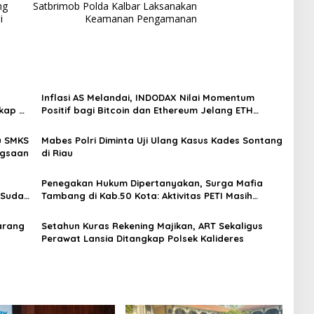
ng
Satbrimob Polda Kalbar Laksanakan
i
Keamanan Pengamanan
Inflasi AS Melandai, INDODAX Nilai Momentum
kap di
Positif bagi Bitcoin dan Ethereum Jelang ETH
Genesis Day
u SMKS
Mabes Polri Diminta Uji Ulang Kasus Kades Sontang
ngsaan
di Riau
Penegakan Hukum Dipertanyakan, Surga Mafia
 Sudah
Tambang di Kab.50 Kota: Aktivitas PETI Masih
Mengepung Kapur IX, Alam Rusak
arang
Setahun Kuras Rekening Majikan, ART Sekaligus
Perawat Lansia Ditangkap Polsek Kalideres