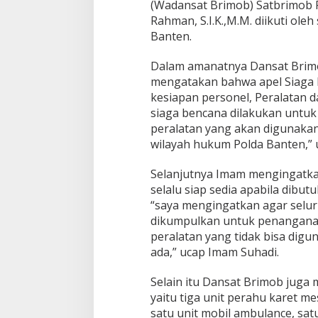
(Wadansat Brimob) Satbrimob 
s
Rahman, S.I.K.,M.M. diikuti ole
u
k
Banten.
a
n
Dalam amanatnya Dansat Brim
S
mengatakan bahwa apel Siaga 
i
kesiapan personel, Peralatan d
a
g
siaga bencana dilakukan untu
a
peralatan yang akan digunaka
B
wilayah hukum Polda Banten,” 
e
n
Selanjutnya Imam mengingatka
c
a
selalu siap sedia apabila dib
n
“saya mengingatkan agar seluru
a
dikumpulkan untuk penanganan
A
peralatan yang tidak bisa dig
l
a
ada,” ucap Imam Suhadi.
m
Selain itu Dansat Brimob juga 
yaitu tiga unit perahu karet me
satu unit mobil ambulance, sat