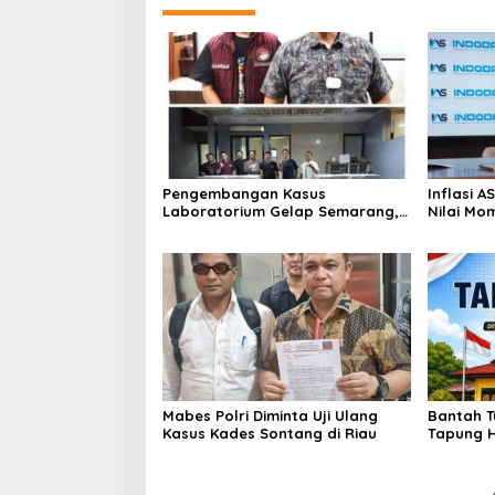
Pengembangan Kasus
Inflasi 
Laboratorium Gelap Semarang,
Nilai Mo
Dua Pemasok Bahan Baku
Bitcoin 
Ditangkap di Cakung Hingga Sita
Genesis 
1,5 Ton Bahan Baku
Mabes Polri Diminta Uji Ulang
Bantah T
Kasus Kades Sontang di Riau
Tapung H
Hukum Ka
Sesuai S