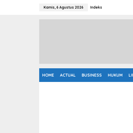
L
e
Kamis, 6 Agustus 2026
Indeks
w
a
t
i
k
e
k
o
n
t
e
n
HOME
ACTUAL
BUSINESS
HUKUM
L