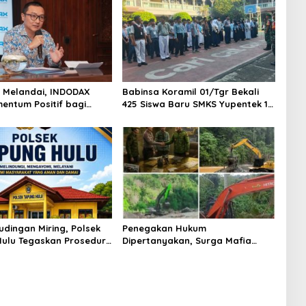
AS Melandai, INDODAX
Babinsa Koramil 01/Tgr Bekali
mentum Positif bagi
425 Siswa Baru SMKS Yupentek 1
dan Ethereum Jelang ETH
dengan PBB dan Wawasan
Day
Kebangsaan
udingan Miring, Polsek
Penegakan Hukum
ulu Tegaskan Prosedur
Dipertanyakan, Surga Mafia
sus Curat PLTD Sudah
Tambang di Kab.50 Kota:
OP
Aktivitas PETI Masih Mengepung
Kapur IX, Alam Rusak