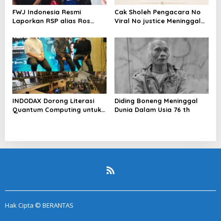
FWJ Indonesia Resmi
Cak Sholeh Pengacara No
Laporkan RSP alias Ros
Viral No justice Meninggal
dengan Pasal UU ITE
Dunia
INDODAX Dorong Literasi
Diding Boneng Meninggal
Quantum Computing untuk
Dunia Dalam Usia 76 th
Perkuat Kesiapan Ekosistem
Blockchain
Hak Cipta © BERANTAS