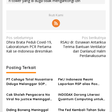
n tower yang di duga tidak mengantongi izin
Ikuti Kami
N
Pos sebelumnya
Pos berikutnya
Dhira Brata Peduli Covid-19,
RSAU dr. Esnawan Antariksa
a
Laboratorium PCR Pertama
Terima Bantuan Ventilator
v
Kali se-Indonesia diresmikan
dari Danlanud Halim
Perdanakusuma
i
g
Posting Terkait
a
s
PT Cahaya Total Nusantara
FWJ Indonesia Resmi
Diduga Melanggar SOP
Laporkan RSP alias Ros
i
Penanganan Kecelakaan
dengan Pasal UU ITE
p
Kerja Hingga meninggal
Cak Sholeh Pengacara No
INDODAX Dorong Literasi
Dunia, Kluarga Korban
o
Viral No justice Meninggal
Quantum Computing untuk
Merasa Di abaikan
Dunia
Perkuat Kesiapan Ekosistem
s
Blockchain
Diding Boneng Meninggal
The Fed Kembali Tahan Suku