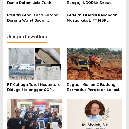
Dunia Dalam Usia 76 th
Bunga, INDODAX Sebut
Kepastian Kebijakan Dorong
Sentimen Pasar
Pasutri Pengusaha Sarang
Perkuat Literasi Keuangan
Burung Walet Sudah
Masyarakat, PT MBK
Berstatus Tersangka,
Ventura Salurkan Bantuan
Pelapor Desak Polda Jambi
Karpet Masjid di Pakuhaji
Segera Lakukan Penahanan
Jangan Lewatkan
PT Cahaya Total Nusantara
Dugaan Galian C Bodong
Diduga Melanggar SOP
Bermodus Perataan Lokasi
Penanganan Kecelakaan
Mencuat, Krimsus Polda
Kerja Hingga meninggal
Riau Akan Tinjauan Lokasi
Dunia, Kluarga Korban
Merasa Di abaikan