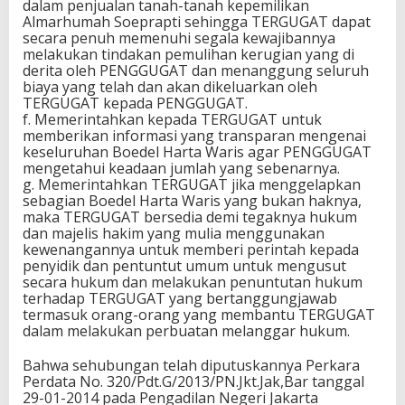
dalam penjualan tanah-tanah kepemilikan
Almarhumah Soeprapti sehingga TERGUGAT dapat
secara penuh memenuhi segala kewajibannya
melakukan tindakan pemulihan kerugian yang di
derita oleh PENGGUGAT dan menanggung seluruh
biaya yang telah dan akan dikeluarkan oleh
TERGUGAT kepada PENGGUGAT.
f. Memerintahkan kepada TERGUGAT untuk
memberikan informasi yang transparan mengenai
keseluruhan Boedel Harta Waris agar PENGGUGAT
mengetahui keadaan jumlah yang sebenarnya.
g. Memerintahkan TERGUGAT jika menggelapkan
sebagian Boedel Harta Waris yang bukan haknya,
maka TERGUGAT bersedia demi tegaknya hukum
dan majelis hakim yang mulia menggunakan
kewenangannya untuk memberi perintah kepada
penyidik dan pentuntut umum untuk mengusut
secara hukum dan melakukan penuntutan hukum
terhadap TERGUGAT yang bertanggungjawab
termasuk orang-orang yang membantu TERGUGAT
dalam melakukan perbuatan melanggar hukum.
Bahwa sehubungan telah diputuskannya Perkara
Perdata No. 320/Pdt.G/2013/PN.Jkt.Jak,Bar tanggal
29-01-2014 pada Pengadilan Negeri Jakarta