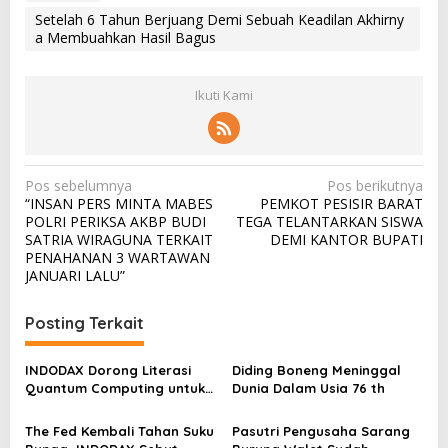
Setelah 6 Tahun Berjuang Demi Sebuah Keadilan Akhirny
a Membuahkan Hasil Bagus
Ikuti Kami
N
Pos sebelumnya
Pos berikutnya
“INSAN PERS MINTA MABES
PEMKOT PESISIR BARAT
a
POLRI PERIKSA AKBP BUDI
TEGA TELANTARKAN SISWA
v
SATRIA WIRAGUNA TERKAIT
DEMI KANTOR BUPATI
PENAHANAN 3 WARTAWAN
i
JANUARI LALU”
g
a
Posting Terkait
s
INDODAX Dorong Literasi
Diding Boneng Meninggal
i
Quantum Computing untuk
Dunia Dalam Usia 76 th
p
Perkuat Kesiapan Ekosistem
Blockchain
o
The Fed Kembali Tahan Suku
Pasutri Pengusaha Sarang