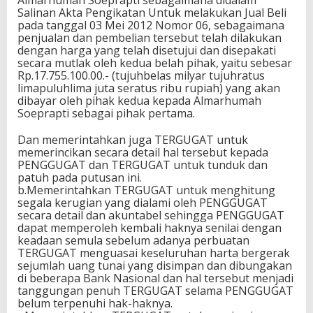
Almarhumah Soeprapti sebagaimana didalam
Salinan Akta Pengikatan Untuk melakukan Jual Beli
pada tanggal 03 Mei 2012 Nomor 06, sebagaimana
penjualan dan pembelian tersebut telah dilakukan
dengan harga yang telah disetujui dan disepakati
secara mutlak oleh kedua belah pihak, yaitu sebesar
Rp.17.755.100.00.- (tujuhbelas milyar tujuhratus
limapuluhlima juta seratus ribu rupiah) yang akan
dibayar oleh pihak kedua kepada Almarhumah
Soeprapti sebagai pihak pertama.
Dan memerintahkan juga TERGUGAT untuk
memerincikan secara detail hal tersebut kepada
PENGGUGAT dan TERGUGAT untuk tunduk dan
patuh pada putusan ini.
b.Memerintahkan TERGUGAT untuk menghitung
segala kerugian yang dialami oleh PENGGUGAT
secara detail dan akuntabel sehingga PENGGUGAT
dapat memperoleh kembali haknya senilai dengan
keadaan semula sebelum adanya perbuatan
TERGUGAT menguasai keseluruhan harta bergerak
sejumlah uang tunai yang disimpan dan dibungakan
di beberapa Bank Nasional dan hal tersebut menjadi
tanggungan penuh TERGUGAT selama PENGGUGAT
belum terpenuhi hak-haknya.