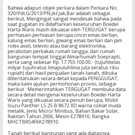
Bahwa adapun objek perkara dalam Perkara No.
320/Pdt.G/2013/PN.Jkt.Jak,Bar adalah sebagai
berikut, Mengingat sangat mendesak bahwa pada
saat gugatan ini didaftarkan keseluruhan Boedel
Harta Waris masih dikuasai oleh TERGUGAT berupa
perhiasan-perhiasan berupa cincin emas berlian,
kalung emas berlian, giwang emas berlian dan jam
rolex aseli, televisi atau barang elektronika,
perabotan perkakas rumah tangga, dan rumah
bangunan tempat tinggal Almarhumah Soeprapti,
serta uang sebesar Rp. 17.755.100.00.- (tujuhbelas
milyar tujuhratus limapuluhlima juta seratus ribu
rupiah) dari hasil penjualan tanah-tanah, dibuka
diberitahukan secara detail kepada PENGGUGAT,
maka kami ajukan permohonan provisi, sebagai
berikut : Memerintahkan TERGUGAT membuka data
secara detail mengenai keseluruhan Boedel Harta
Waris yang dikuasai secara penuh berupa, Mobil
Isuzu Panther LS 25 B 8672 XD warna coklat muda
metalik, Jenis Micro/ Minibus, Bahan Bakar Solar,
Rakitan Tahun 2006, Mesin E278910, Rangka
MHCTBR54F6K278910.
Tanah berikut bangunan yang ada diatasnya,