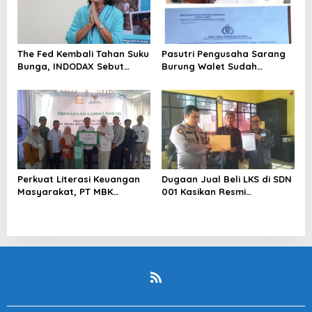
The Fed Kembali Tahan Suku
Pasutri Pengusaha Sarang
Bunga, INDODAX Sebut
Burung Walet Sudah
Kepastian Kebijakan Dorong
Berstatus Tersangka,
Sentimen Pasar
Pelapor Desak Polda Jambi
Segera Lakukan Penahanan
Perkuat Literasi Keuangan
Dugaan Jual Beli LKS di SDN
Masyarakat, PT MBK
001 Kasikan Resmi
Ventura Salurkan Bantuan
Dilaporkan ke Polres
Karpet Masjid di Pakuhaji
Kampar, Pemred – Pimum
Metroterkini.id Desak Usut
Kasus Ini