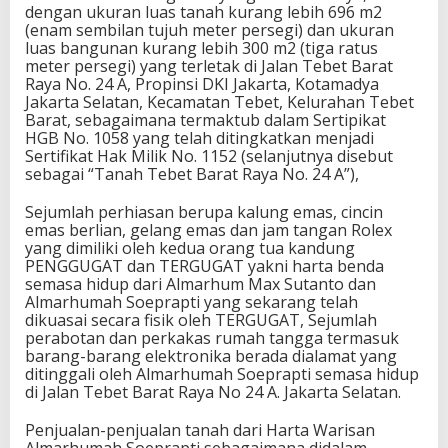
dengan ukuran luas tanah kurang lebih 696 m2
(enam sembilan tujuh meter persegi) dan ukuran
luas bangunan kurang lebih 300 m2 (tiga ratus
meter persegi) yang terletak di Jalan Tebet Barat
Raya No. 24 A, Propinsi DKI Jakarta, Kotamadya
Jakarta Selatan, Kecamatan Tebet, Kelurahan Tebet
Barat, sebagaimana termaktub dalam Sertipikat
HGB No. 1058 yang telah ditingkatkan menjadi
Sertifikat Hak Milik No. 1152 (selanjutnya disebut
sebagai “Tanah Tebet Barat Raya No. 24 A”),
Sejumlah perhiasan berupa kalung emas, cincin
emas berlian, gelang emas dan jam tangan Rolex
yang dimiliki oleh kedua orang tua kandung
PENGGUGAT dan TERGUGAT yakni harta benda
semasa hidup dari Almarhum Max Sutanto dan
Almarhumah Soeprapti yang sekarang telah
dikuasai secara fisik oleh TERGUGAT, Sejumlah
perabotan dan perkakas rumah tangga termasuk
barang-barang elektronika berada dialamat yang
ditinggali oleh Almarhumah Soeprapti semasa hidup
di Jalan Tebet Barat Raya No 24 A. Jakarta Selatan.
Penjualan-penjualan tanah dari Harta Warisan