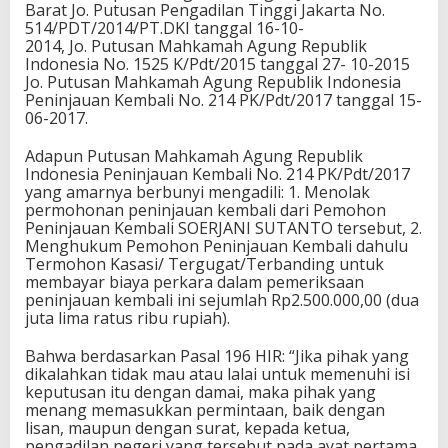
Barat Jo. Putusan Pengadilan Tinggi Jakarta No.
514/PDT/2014/PT.DKI tanggal 16-10-
2014, Jo. Putusan Mahkamah Agung Republik
Indonesia No. 1525 K/Pdt/2015 tanggal 27- 10-2015
Jo. Putusan Mahkamah Agung Republik Indonesia
Peninjauan Kembali No. 214 PK/Pdt/2017 tanggal 15-
06-2017.
Adapun Putusan Mahkamah Agung Republik
Indonesia Peninjauan Kembali No. 214 PK/Pdt/2017
yang amarnya berbunyi mengadili: 1. Menolak
permohonan peninjauan kembali dari Pemohon
Peninjauan Kembali SOERJANI SUTANTO tersebut, 2.
Menghukum Pemohon Peninjauan Kembali dahulu
Termohon Kasasi/ Tergugat/Terbanding untuk
membayar biaya perkara dalam pemeriksaan
peninjauan kembali ini sejumlah Rp2.500.000,00 (dua
juta lima ratus ribu rupiah).
Bahwa berdasarkan Pasal 196 HIR: “Jika pihak yang
dikalahkan tidak mau atau lalai untuk memenuhi isi
keputusan itu dengan damai, maka pihak yang
menang memasukkan permintaan, baik dengan
lisan, maupun dengan surat, kepada ketua,
pengadilan negeri yang tersebut pada ayat pertama