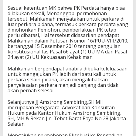
Sesuai ketentuan MK bahwa PK Perdata hanya bisa
dilakukan sekali, Menanggapi permohonan
tersebut, Mahkamah menyatakan untuk perkara di
luar perkara pidana, termasuk perkara perdata yang
dimohonkan Pemohon, pemberlakuan PK tetap
perlu dibatasi, Hal tersebut didasarkan pendapat
Mahkamah dalam Putusan Nomor 16/PUU-VIII/2010,
bertanggal 15 Desember 2010 tentang pengujian
konstitusionalitas Pasal 66 ayat (1) UU MA dan Pasal
24 ayat (2) UU Kekuasaan Kehakiman.
Mahkamah berpendapat apabila dibuka keleluasaan
untuk mengajukan PK lebih dari satu kali untuk
perkara selain pidana, akan mengakibatkan
penyelesaian perkara menjadi panjang dan tidak
akan pernah selesai.
Selanjutnya JJ Amstrong Sembiring,SH.MH
merupakan Pengacara, Advokat dan Konsultan
Hukum pada Kantor Hukum Amstrong Sembiring,
SH, MH & Rekan Jln. Tebet Barat Raya No 28 Jakarta
Selatan.
Mengajukan permohonan Eksekusi ke Pengadilan