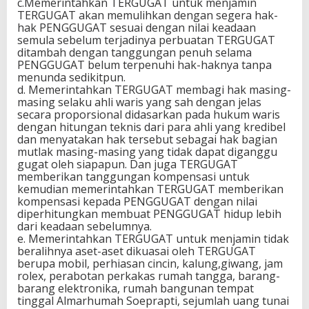
c.Memerintahkan TERGUGAT untuk menjamin
TERGUGAT akan memulihkan dengan segera hak-
hak PENGGUGAT sesuai dengan nilai keadaan
semula sebelum terjadinya perbuatan TERGUGAT
ditambah dengan tanggungan penuh selama
PENGGUGAT belum terpenuhi hak-haknya tanpa
menunda sedikitpun.
d. Memerintahkan TERGUGAT membagi hak masing-
masing selaku ahli waris yang sah dengan jelas
secara proporsional didasarkan pada hukum waris
dengan hitungan teknis dari para ahli yang kredibel
dan menyatakan hak tersebut sebagai hak bagian
mutlak masing-masing yang tidak dapat diganggu
gugat oleh siapapun. Dan juga TERGUGAT
memberikan tanggungan kompensasi untuk
kemudian memerintahkan TERGUGAT memberikan
kompensasi kepada PENGGUGAT dengan nilai
diperhitungkan membuat PENGGUGAT hidup lebih
dari keadaan sebelumnya.
e. Memerintahkan TERGUGAT untuk menjamin tidak
beralihnya aset-aset dikuasai oleh TERGUGAT
berupa mobil, perhiasan cincin, kalung,giwang, jam
rolex, perabotan perkakas rumah tangga, barang-
barang elektronika, rumah bangunan tempat
tinggal Almarhumah Soeprapti, sejumlah uang tunai