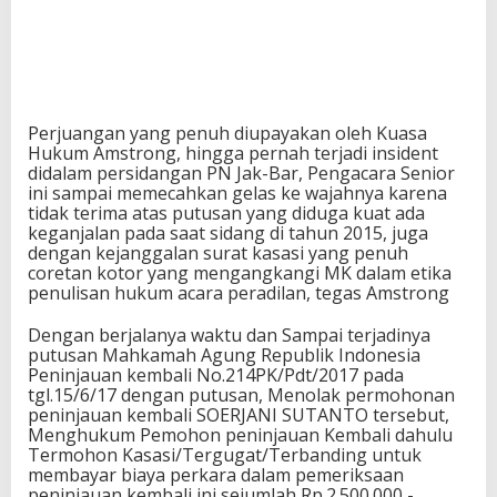
Perjuangan yang penuh diupayakan oleh Kuasa
Hukum Amstrong, hingga pernah terjadi insident
didalam persidangan PN Jak-Bar, Pengacara Senior
ini sampai memecahkan gelas ke wajahnya karena
tidak terima atas putusan yang diduga kuat ada
keganjalan pada saat sidang di tahun 2015, juga
dengan kejanggalan surat kasasi yang penuh
coretan kotor yang mengangkangi MK dalam etika
penulisan hukum acara peradilan, tegas Amstrong
Dengan berjalanya waktu dan Sampai terjadinya
putusan Mahkamah Agung Republik Indonesia
Peninjauan kembali No.214PK/Pdt/2017 pada
tgl.15/6/17 dengan putusan, Menolak permohonan
peninjauan kembali SOERJANI SUTANTO tersebut,
Menghukum Pemohon peninjauan Kembali dahulu
Termohon Kasasi/Tergugat/Terbanding untuk
membayar biaya perkara dalam pemeriksaan
peninjauan kembali ini sejumlah Rp.2.500.000,-.