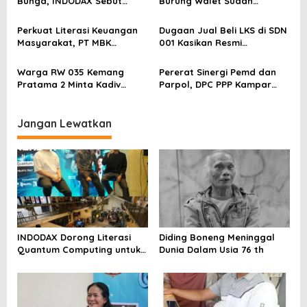
Bunga, INDODAX Sebut
Burung Walet Sudah
s
Kepastian Kebijakan Dorong
Berstatus Tersangka,
Sentimen Pasar
Pelapor Desak Polda Jambi
Perkuat Literasi Keuangan
Dugaan Jual Beli LKS di SDN
Segera Lakukan Penahanan
Masyarakat, PT MBK
001 Kasikan Resmi
Ventura Salurkan Bantuan
Dilaporkan ke Polres
Karpet Masjid di Pakuhaji
Kampar, Pemred – Pimum
Warga RW 035 Kemang
Pererat Sinergi Pemd dan
Metroterkini.id Desak Usut
Pratama 2 Minta Kadiv
Parpol, DPC PPP Kampar
Kasus Ini
Propam Evaluasi Penyidik
Audiensi Bersam Bupati dan
dan Personel Paminal Polres
Wakil Bupati Kampar
Metro Bekasi Kota
Jangan Lewatkan
INDODAX Dorong Literasi
Diding Boneng Meninggal
Quantum Computing untuk
Dunia Dalam Usia 76 th
Perkuat Kesiapan Ekosistem
Blockchain