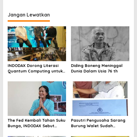
Kasus Ini
Propam Evaluasi Penyidik
Audiensi Bersam Bupati dan
dan Personel Paminal Polres
Wakil Bupati Kampar
Metro Bekasi Kota
Jangan Lewatkan
INDODAX Dorong Literasi
Diding Boneng Meninggal
Quantum Computing untuk
Dunia Dalam Usia 76 th
Perkuat Kesiapan Ekosistem
Blockchain
The Fed Kembali Tahan Suku
Pasutri Pengusaha Sarang
Bunga, INDODAX Sebut
Burung Walet Sudah
Kepastian Kebijakan Dorong
Berstatus Tersangka,
Sentimen Pasar
Pelapor Desak Polda Jambi