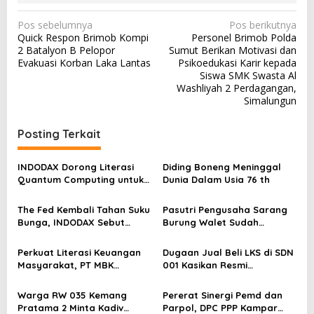
N
Pos sebelumnya
Pos berikutnya
Quick Respon Brimob Kompi
Personel Brimob Polda
a
2 Batalyon B Pelopor
Sumut Berikan Motivasi dan
v
Evakuasi Korban Laka Lantas
Psikoedukasi Karir kepada
Siswa SMK Swasta Al
i
Washliyah 2 Perdagangan,
g
Simalungun
a
Posting Terkait
s
i
INDODAX Dorong Literasi
Diding Boneng Meninggal
p
Quantum Computing untuk
Dunia Dalam Usia 76 th
Perkuat Kesiapan Ekosistem
o
Blockchain
The Fed Kembali Tahan Suku
Pasutri Pengusaha Sarang
s
Bunga, INDODAX Sebut
Burung Walet Sudah
Kepastian Kebijakan Dorong
Berstatus Tersangka,
Sentimen Pasar
Pelapor Desak Polda Jambi
Perkuat Literasi Keuangan
Dugaan Jual Beli LKS di SDN
Segera Lakukan Penahanan
Masyarakat, PT MBK
001 Kasikan Resmi
Ventura Salurkan Bantuan
Dilaporkan ke Polres
Karpet Masjid di Pakuhaji
Kampar, Pemred – Pimum
Warga RW 035 Kemang
Pererat Sinergi Pemd dan
Metroterkini.id Desak Usut
Pratama 2 Minta Kadiv
Parpol, DPC PPP Kampar