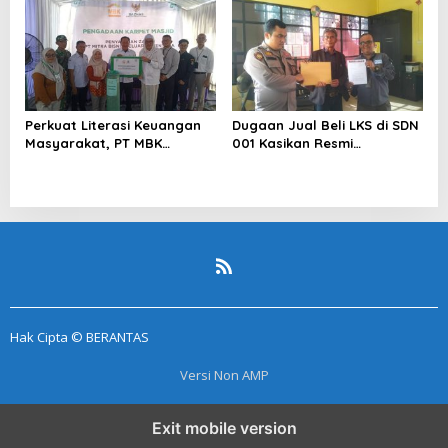
Segera Lakukan Penahanan
Perkuat Literasi Keuangan
Dugaan Jual Beli LKS di SDN
Masyarakat, PT MBK
001 Kasikan Resmi
Ventura Salurkan Bantuan
Dilaporkan ke Polres
Karpet Masjid di Pakuhaji
Kampar, Pemred – Pimum
Metroterkini.id Desak Usut
Kasus Ini
Hak Cipta © BERANTAS
Versi Non AMP
Exit mobile version