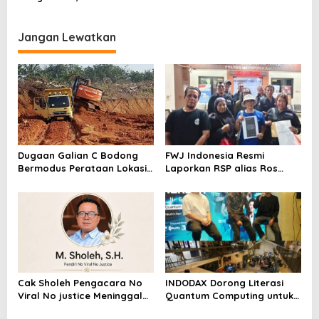
Ventura Salurkan Bantuan
Dilaporkan ke Polres
Karpet Masjid di Pakuhaji
Kampar, Pemred – Pimum
Metroterkini.id Desak Usut
Jangan Lewatkan
Kasus Ini
Dugaan Galian C Bodong
FWJ Indonesia Resmi
Bermodus Perataan Lokasi
Laporkan RSP alias Ros
Mencuat, Krimsus Polda
dengan Pasal UU ITE
Riau Akan Tinjauan Lokasi
Cak Sholeh Pengacara No
INDODAX Dorong Literasi
Viral No justice Meninggal
Quantum Computing untuk
Dunia
Perkuat Kesiapan Ekosistem