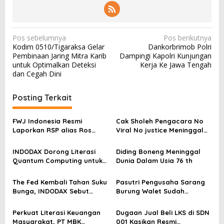
N
Pos sebelumnya
Pos berikutnya
Kodim 0510/Tigaraksa Gelar
Dankorbrimob Polri
a
Pembinaan Jaring Mitra Karib
Dampingi Kapolri Kunjungan
v
untuk Optimalkan Deteksi
Kerja Ke Jawa Tengah
dan Cegah Dini
i
g
Posting Terkait
a
s
FWJ Indonesia Resmi
Cak Sholeh Pengacara No
Laporkan RSP alias Ros
Viral No justice Meninggal
i
dengan Pasal UU ITE
Dunia
p
INDODAX Dorong Literasi
Diding Boneng Meninggal
o
Quantum Computing untuk
Dunia Dalam Usia 76 th
Perkuat Kesiapan Ekosistem
s
Blockchain
The Fed Kembali Tahan Suku
Pasutri Pengusaha Sarang
Bunga, INDODAX Sebut
Burung Walet Sudah
Kepastian Kebijakan Dorong
Berstatus Tersangka,
Sentimen Pasar
Pelapor Desak Polda Jambi
Perkuat Literasi Keuangan
Dugaan Jual Beli LKS di SDN
Segera Lakukan Penahanan
Masyarakat, PT MBK
001 Kasikan Resmi