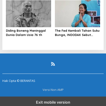
Blockchain
Diding Boneng Meninggal
The Fed Kembali Tahan Suku
Dunia Dalam Usia 76 th
Bunga, INDODAX Sebut
Kepastian Kebijakan Dorong
Sentimen Pasar
Hak Cipta © BERANTAS
Versi Non AMP
Exit mobile version