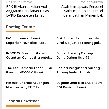
N
Pos sebelumnya
Pos berikutnya
BPK RI Akan Lakukan Audit
Asah Kemapuan, Personel
a
Anggaran Perjalanan Dinas
Satbrimob Polda Sumsel
v
DPRD Kabupaten Lahat
Gelar Latihan Menembak
i
Posting Terkait
g
a
FWJ Indonesia Resmi
Cak Sholeh Pengacara No
s
Laporkan RSP alias Ros
Viral No justice Meninggal
dengan Pasal UU ITE
Dunia
i
INDODAX Dorong Literasi
Diding Boneng Meninggal
p
Quantum Computing untuk
Dunia Dalam Usia 76 th
o
Perkuat Kesiapan Ekosistem
Blockchain
s
The Fed Kembali Tahan Suku
Pasutri Pengusaha Sarang
Bunga, INDODAX Sebut
Burung Walet Sudah
Kepastian Kebijakan Dorong
Berstatus Tersangka,
Sentimen Pasar
Pelapor Desak Polda Jambi
Perkuat Literasi Keuangan
Dugaan Jual Beli LKS di SDN
Segera Lakukan Penahanan
Masyarakat, PT MBK
001 Kasikan Resmi
Ventura Salurkan Bantuan
Dilaporkan ke Polres
Karpet Masjid di Pakuhaji
Kampar, Pemred – Pimum
Metroterkini.id Desak Usut
Jangan Lewatkan
Kasus Ini