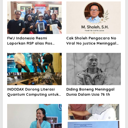
FWJ Indonesia Resmi
Cak Sholeh Pengacara No
Laporkan RSP alias Ros
Viral No justice Meninggal
dengan Pasal UU ITE
Dunia
INDODAX Dorong Literasi
Diding Boneng Meninggal
Quantum Computing untuk
Dunia Dalam Usia 76 th
Perkuat Kesiapan Ekosistem
Blockchain