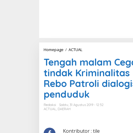
Homepage
/
ACTUAL
T
e
Tengah malam Ceg
n
g
tindak Kriminalitas
a
h
Rebo Patroli dialo
m
a
penduduk
l
a
m
Redaksi
Sabtu, 31 Agustus 2019 - 12:52
C
ACTUAL
,
DAERAH
e
g
a
h
Kontributor : tile