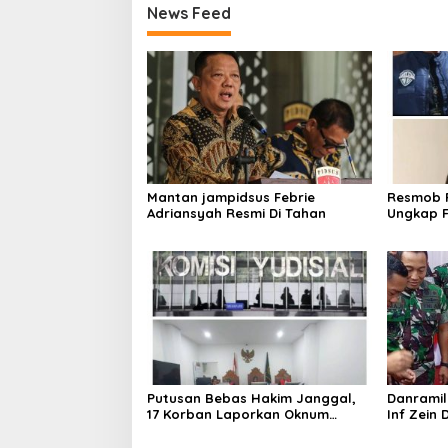
News Feed
Mantan jampidsus Febrie
Resmob P
Adriansyah Resmi Di Tahan
Ungkap F
Laptop d
Rekayas
Putusan Bebas Hakim Janggal,
Danramil
17 Korban Laporkan Oknum
Inf Zein
Hakim PN Jaksel Ke MA, KY, DPR
Wkr Brige
Komisi 3 dan KPK
Resmika