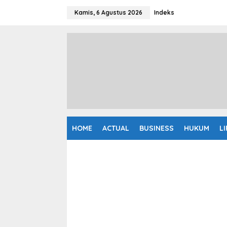
L
e
Kamis, 6 Agustus 2026
Indeks
w
a
t
i
k
e
k
o
n
t
e
n
HOME
ACTUAL
BUSINESS
HUKUM
L