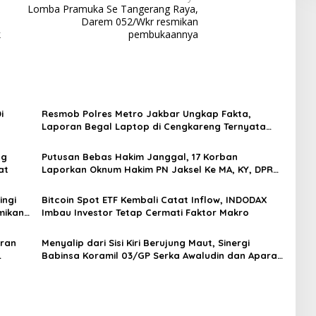
Lomba Pramuka Se Tangerang Raya,
Darem 052/Wkr resmikan
k
pembukaannya
i
Resmob Polres Metro Jakbar Ungkap Fakta,
Laporan Begal Laptop di Cengkareng Ternyata
Rekayasa
ng
Putusan Bebas Hakim Janggal, 17 Korban
at
Laporkan Oknum Hakim PN Jaksel Ke MA, KY, DPR
Komisi 3 dan KPK
ingi
Bitcoin Spot ETF Kembali Catat Inflow, INDODAX
mikan
Imbau Investor Tetap Cermati Faktor Makro
oran
Menyalip dari Sisi Kiri Berujung Maut, Sinergi
Babinsa Koramil 03/GP Serka Awaludin dan Aparat
Tiga Pilar Bergerak Cepat Tangani Kecelakaan
Lalu Lintas di Kemanggisan