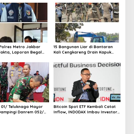
olres Metro Jakbar
15 Bangunan Liar di Bantaran
akta, Laporan Begal
Kali Cengkareng Drain Kapuk
i Cengkareng Ternyata
Ditertibkan Pemkot Jakarta
a
Barat
 01/ Teluknaga Mayor
Bitcoin Spot ETF Kembali Catat
 Dampingi Danrem 052/
Inflow, INDODAX Imbau Investor
n TNI Faizal Rizal
Tetap Cermati Faktor Makro
n Jembatan Garuda Dan
i Kosambi