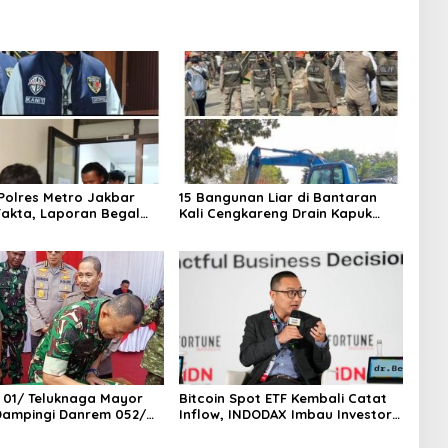
olres Metro Jakbar
15 Bangunan Liar di Bantaran
akta, Laporan Begal
Kali Cengkareng Drain Kapuk
i Cengkareng Ternyata
Ditertibkan Pemkot Jakarta
a
Barat
 01/ Teluknaga Mayor
Bitcoin Spot ETF Kembali Catat
 Dampingi Danrem 052/
Inflow, INDODAX Imbau Investor
n TNI Faizal Rizal
Tetap Cermati Faktor Makro
n Jembatan Garuda Dan