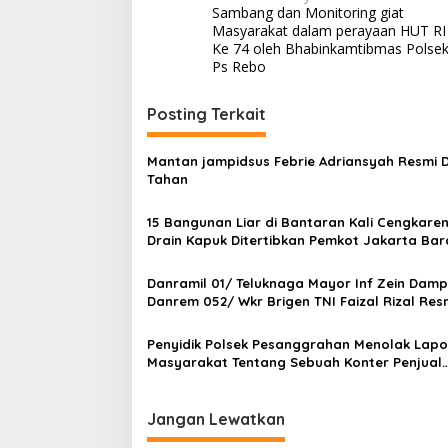
R
Sambang dan Monitoring giat
a
e
Masyarakat dalam perayaan HUT RI
b
v
Ke 74 oleh Bhabinkamtibmas Polse
o
Ps Rebo
i
P
a
g
Posting Terkait
t
a
r
o
s
Mantan jampidsus Febrie Adriansyah Resmi D
l
Tahan
i
i
d
p
15 Bangunan Liar di Bantaran Kali Cengkare
i
Drain Kapuk Ditertibkan Pemkot Jakarta Bar
o
a
l
s
o
Danramil 01/ Teluknaga Mayor Inf Zein Damp
g
Danrem 052/ Wkr Brigen TNI Faizal Rizal Res
i
Jembatan Garuda Dan Aramco Di Kosambi
s
Penyidik Polsek Pesanggrahan Menolak Lap
d
Masyarakat Tentang Sebuah Konter Penjual
i
Tramadol, Silahkan Lapor ke Polres
p
e
Jangan Lewatkan
m
u