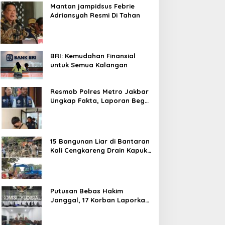
Mantan jampidsus Febrie
Adriansyah Resmi Di Tahan
BRI: Kemudahan Finansial
untuk Semua Kalangan
Resmob Polres Metro Jakbar
Ungkap Fakta, Laporan Begal
Laptop di Cengkareng
Ternyata Rekayasa
15 Bangunan Liar di Bantaran
Kali Cengkareng Drain Kapuk
Ditertibkan Pemkot Jakarta
Barat
Putusan Bebas Hakim
Janggal, 17 Korban Laporkan
Oknum Hakim PN Jaksel Ke
MA, KY, DPR Komisi 3 dan KPK