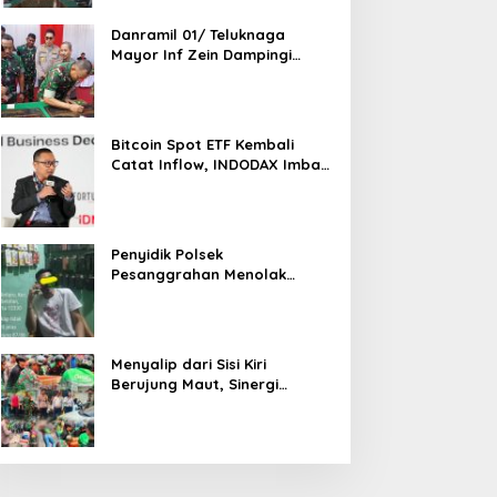
Danramil 01/ Teluknaga
Mayor Inf Zein Dampingi
Danrem 052/ Wkr Brigen TNI
Faizal Rizal Resmikan
Jembatan Garuda Dan
Aramco Di Kosambi
Bitcoin Spot ETF Kembali
Catat Inflow, INDODAX Imbau
Investor Tetap Cermati
Faktor Makro
Penyidik Polsek
Pesanggrahan Menolak
Laporan Masyarakat Tentang
Sebuah Konter Penjual
Tramadol, Silahkan Lapor ke
Polres
Menyalip dari Sisi Kiri
Berujung Maut, Sinergi
Babinsa Koramil 03/GP Serka
Awaludin dan Aparat Tiga
Pilar Bergerak Cepat Tangani
Kecelakaan Lalu Lintas di
Kemanggisan