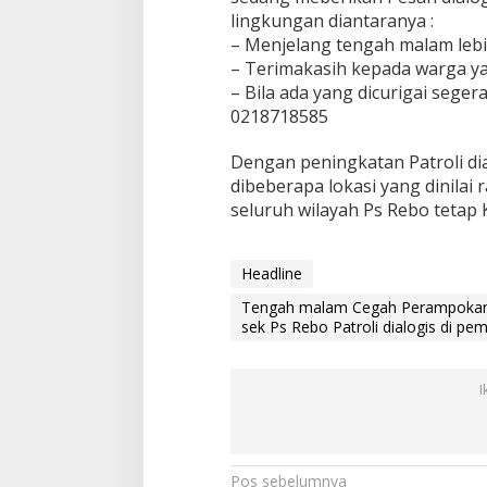
a
lingkungan diantaranya :
l
– Menjelang tengah malam leb
i
– Terimakasih kepada warga ya
t
a
– Bila ada yang dicurigai seger
s
0218718585
L
a
Dengan peningkatan Patroli d
i
dibeberapa lokasi yang dinilai 
n
y
seluruh wilayah Ps Rebo tetap 
a
P
a
Headline
t
k
Tengah malam Cegah Perampokan da
o
sek Ps Rebo Patroli dialogis di p
P
o
l
I
s
e
k
P
N
s
Pos sebelumnya