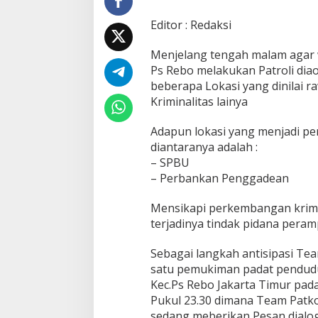
P
e
Editor : Redaksi
r
a
Menjelang tengah malam agar w
m
Ps Rebo melakukan Patroli dia
p
o
beberapa Lokasi yang dinilai 
k
Kriminalitas lainya
a
n
Adapun lokasi yang menjadi pe
d
diantaranya adalah :
a
n
– SPBU
t
– Perbankan Penggadean
i
n
Mensikapi perkembangan krimin
d
terjadinya tindak pidana peram
a
k
K
Sebagai langkah antisipasi Tea
r
satu pemukiman padat penduduk
i
Kec.Ps Rebo Jakarta Timur pada
m
Pukul 23.30 dimana Team Pat
i
n
sedang meberikan Pesan dialo