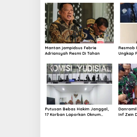
k
i
m
a
n
p
e
n
d
Mantan jampidsus Febrie
Resmob P
u
Adriansyah Resmi Di Tahan
Ungkap F
d
Laptop d
u
Rekayas
k
Putusan Bebas Hakim Janggal,
Danramil
17 Korban Laporkan Oknum
Inf Zein
Hakim PN Jaksel Ke MA, KY, DPR
Wkr Brige
Komisi 3 dan KPK
Resmika
Aramco D