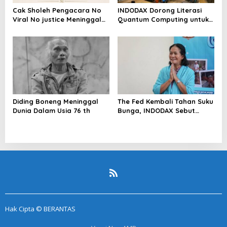
Cak Sholeh Pengacara No
INDODAX Dorong Literasi
Viral No justice Meninggal
Quantum Computing untuk
Dunia
Perkuat Kesiapan Ekosistem
Blockchain
Diding Boneng Meninggal
The Fed Kembali Tahan Suku
Dunia Dalam Usia 76 th
Bunga, INDODAX Sebut
Kepastian Kebijakan Dorong
Sentimen Pasar
Hak Cipta © BERANTAS