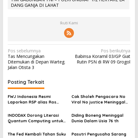
DANG GANJA DI LAHAT
Ikuti Kami
N
Pos sebelumnya
Pos berikutnya
Tas Mencurigakan
Babinsa Koramil 03/GP Giat
a
Ditemukan di Depan Warteg.
Rutin PSN di RW 09 Grogol
v
Jalan Otista 3
i
Posting Terkait
g
a
FWJ Indonesia Resmi
Cak Sholeh Pengacara No
s
Laporkan RSP alias Ros
Viral No justice Meninggal
dengan Pasal UU ITE
Dunia
i
INDODAX Dorong Literasi
Diding Boneng Meninggal
p
Quantum Computing untuk
Dunia Dalam Usia 76 th
o
Perkuat Kesiapan Ekosistem
Blockchain
s
The Fed Kembali Tahan Suku
Pasutri Pengusaha Sarang