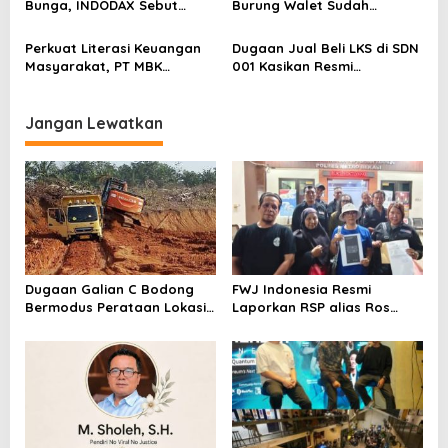
Bunga, INDODAX Sebut
Burung Walet Sudah
Kepastian Kebijakan Dorong
Berstatus Tersangka,
Sentimen Pasar
Pelapor Desak Polda Jambi
Perkuat Literasi Keuangan
Dugaan Jual Beli LKS di SDN
Segera Lakukan Penahanan
Masyarakat, PT MBK
001 Kasikan Resmi
Ventura Salurkan Bantuan
Dilaporkan ke Polres
Karpet Masjid di Pakuhaji
Kampar, Pemred – Pimum
Metroterkini.id Desak Usut
Jangan Lewatkan
Kasus Ini
Dugaan Galian C Bodong
FWJ Indonesia Resmi
Bermodus Perataan Lokasi
Laporkan RSP alias Ros
Mencuat, Krimsus Polda
dengan Pasal UU ITE
Riau Akan Tinjauan Lokasi