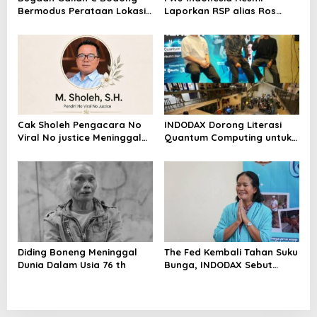
Bermodus Perataan Lokasi
Laporkan RSP alias Ros
Mencuat, Krimsus Polda
dengan Pasal UU ITE
Riau Akan Tinjauan Lokasi
Cak Sholeh Pengacara No
INDODAX Dorong Literasi
Viral No justice Meninggal
Quantum Computing untuk
Dunia
Perkuat Kesiapan Ekosistem
Blockchain
Diding Boneng Meninggal
The Fed Kembali Tahan Suku
Dunia Dalam Usia 76 th
Bunga, INDODAX Sebut
Kepastian Kebijakan Dorong
Sentimen Pasar