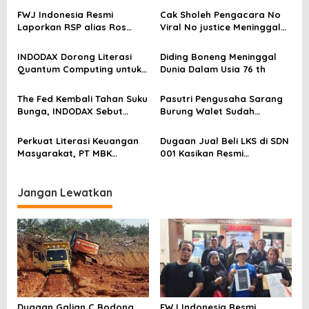
p
FWJ Indonesia Resmi
Cak Sholeh Pengacara No
Laporkan RSP alias Ros
Viral No justice Meninggal
o
dengan Pasal UU ITE
Dunia
s
INDODAX Dorong Literasi
Diding Boneng Meninggal
Quantum Computing untuk
Dunia Dalam Usia 76 th
Perkuat Kesiapan Ekosistem
Blockchain
The Fed Kembali Tahan Suku
Pasutri Pengusaha Sarang
Bunga, INDODAX Sebut
Burung Walet Sudah
Kepastian Kebijakan Dorong
Berstatus Tersangka,
Sentimen Pasar
Pelapor Desak Polda Jambi
Perkuat Literasi Keuangan
Dugaan Jual Beli LKS di SDN
Segera Lakukan Penahanan
Masyarakat, PT MBK
001 Kasikan Resmi
Ventura Salurkan Bantuan
Dilaporkan ke Polres
Karpet Masjid di Pakuhaji
Kampar, Pemred – Pimum
Metroterkini.id Desak Usut
Jangan Lewatkan
Kasus Ini
Dugaan Galian C Bodong
FWJ Indonesia Resmi