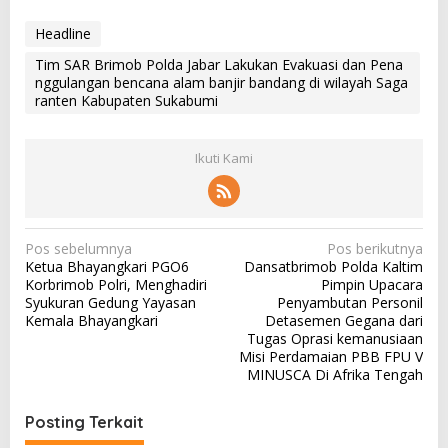
Headline
Tim SAR Brimob Polda Jabar Lakukan Evakuasi dan Pena
nggulangan bencana alam banjir bandang di wilayah Saga
ranten Kabupaten Sukabumi
Ikuti Kami
N
Pos sebelumnya
Pos berikutnya
Ketua Bhayangkari PGO6
Dansatbrimob Polda Kaltim
a
Korbrimob Polri, Menghadiri
Pimpin Upacara
v
Syukuran Gedung Yayasan
Penyambutan Personil
Kemala Bhayangkari
Detasemen Gegana dari
i
Tugas Oprasi kemanusiaan
g
Misi Perdamaian PBB FPU V
MINUSCA Di Afrika Tengah
a
s
Posting Terkait
i