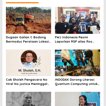
Kasus Ini
Dugaan Galian C Bodong
FWJ Indonesia Resmi
Bermodus Perataan Lokasi
Laporkan RSP alias Ros
Mencuat, Krimsus Polda
dengan Pasal UU ITE
Riau Akan Tinjauan Lokasi
Cak Sholeh Pengacara No
INDODAX Dorong Literasi
Viral No justice Meninggal
Quantum Computing untuk
Dunia
Perkuat Kesiapan Ekosistem
Blockchain