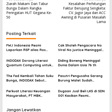
Ziarah Makam Dan Tabur
Kesalahan Perhitungan
a
Bunga Dalam Rangka
Faktur Berujung Sengketa:
v
Peringatan HUT Gegana Ke-
CV. Jagor Jaya dan ACC
50
Awning di Pusaran Masalah
i
Lama
g
a
Posting Terkait
s
FWJ Indonesia Resmi
Cak Sholeh Pengacara No
i
Laporkan RSP alias Ros
Viral No justice Meninggal
p
dengan Pasal UU ITE
Dunia
o
INDODAX Dorong Literasi
Diding Boneng Meninggal
Quantum Computing untuk
Dunia Dalam Usia 76 th
s
Perkuat Kesiapan Ekosistem
Blockchain
The Fed Kembali Tahan Suku
Pasutri Pengusaha Sarang
Bunga, INDODAX Sebut
Burung Walet Sudah
Kepastian Kebijakan Dorong
Berstatus Tersangka,
Sentimen Pasar
Pelapor Desak Polda Jambi
Perkuat Literasi Keuangan
Dugaan Jual Beli LKS di SDN
Segera Lakukan Penahanan
Masyarakat, PT MBK
001 Kasikan Resmi
Ventura Salurkan Bantuan
Dilaporkan ke Polres
Karpet Masjid di Pakuhaji
Kampar, Pemred – Pimum
Metroterkini.id Desak Usut
Jangan Lewatkan