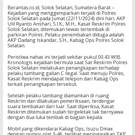
Berantas.co.id, Solok Selatan, Sumatera Barat –
Kejadian yang menggemparkan terjadi di Polres
Solok Selatan pada Jumat (22/11/2024) dini hari. AKP
Ulil Ryanto Anshari, S.I.K., M.H., Kasat Reskrim Polres
Solok Selatan, ditemukan tewas tertembak di
parkiran Polres. Pelaku penembakan diduga adalah
AKP Dadang Iskandar, S.H., Kabag Ops Polres Solok
Selatan.
Peristiwa nahas ini terjadi sekitar pukul 00.43 WIB.
Kronologis kejadian bermula saat Sat Reskrim Polres
Solok Selatan melakukan penangkapan terhadap
pelaku tambang galian C ilegal. Saat menuju Polres,
Kasat Reskrim mendapat telepon dari Kabag Ops
terkait penangkapan tersebut.
Setelah pelaku tambang diamankan di ruang
Reskrim dan dilakukan pemeriksaan, terdengar
suara tembakan dari luar. Saat diperiksa, Kasat
Reskrim ditemukan sudah tergeletak tak bernyawa
dengan dua luka tembak di bagian kepala.
Mobil yang dikendarai Kabag Ops, Isuzu Dmax
dengan nomor plat 3-46, terlihat meninggalkan TKP.