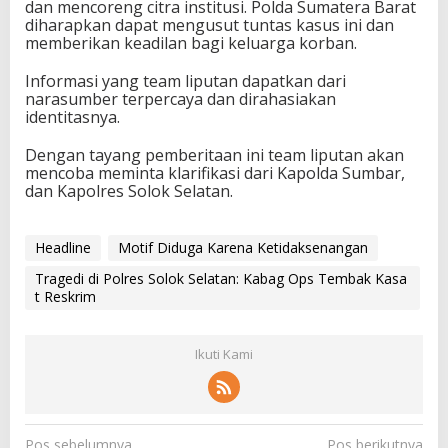
dan mencoreng citra institusi. Polda Sumatera Barat
diharapkan dapat mengusut tuntas kasus ini dan
memberikan keadilan bagi keluarga korban.
Informasi yang team liputan dapatkan dari
narasumber terpercaya dan dirahasiakan
identitasnya.
Dengan tayang pemberitaan ini team liputan akan
mencoba meminta klarifikasi dari Kapolda Sumbar,
dan Kapolres Solok Selatan.
Headline
Motif Diduga Karena Ketidaksenangan
Tragedi di Polres Solok Selatan: Kabag Ops Tembak Kasa
t Reskrim
Ikuti Kami
N
Pos sebelumnya
Pos berikutnya